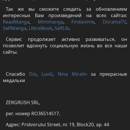
Так же вы сможете следить за обновлением
интересных Вам произведений на всех сайтах:
ReadManga
,
Mintmanga
,
Findanime
,
DoramaTV
,
SelfManga
,
LlibreBook
,
SelfLib
.
Сервис продолжает активно развиваться, он
позволит вдохнуть социальную жизнь во все наши
сайты.
Спасибо
Dio
,
Luviii
,
Nina Miralin
за прекрасные
медальки
ZERGRUSH SRL,
рег. номер RO36514517,
Адрес: Pridvorului Street, nr. 19, Block20, ap. 44