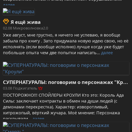
далее
Я ещё жива
02.08
Микроволновка2.0
Уже август, мне грустно, я ничего не успеваю, я вообще
забыла про книгу . Зато придумала новую идею свою, но её
исполнять (если вообще исполню) лучше когда уже будет
побольше опыта чем две попытки написать…
далее
С
УПЕРНАТУРАЛЫ: поговорим о персонажах "Кроули"
03.08
Поджигатель
!!!ОСТОРОЖНО!!! СПОЙЛЕРЫ КРОУЛИ Кто это: Король Ада
Силы: заключает контракты в обмен на души людей (с
демонами перекрестка). Характер: изворотливый,
хитрожопый, вёрткий жучара. Моё мнение: Персонажа
раскрывали…
далее