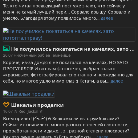
Те, кто читал предыдущий пост уже знают, что сейчас у
меня не самый лучший пери... Сорвало крышу. Сорвало и
унесло. Благодаря этому появилось много…
далее
Не получилось покататься на качелях, зато потоптал траву!
26.07
Никчёмный раб её Темнейше
Короче, из-за дождя я не покатался на качелях, НО ЗАТО
ПРОГУЛЯЛСЯ! И вот вам фотоотчёт, выбрал только
«красивые», фотографировал спонтанно и неожиданно для
себя, но многое ушло мимо глаз :( Кстати, а вы…
далее
Шакальи проделки
16.07
☆ Red_Jackal ☆
Всем привет! (^•̀ω•́^) ฅ Знакомы ли вы с румбоксами?
Сейчас их появилось много разных степеней сложности,
проработанности и даже... э.. разной степени плоскости?
Как это лучше назвать х) Есть румбоксы…
далее