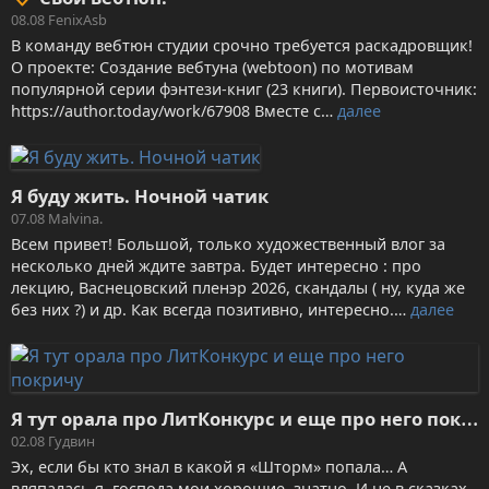
08.08
FenixAsb
В команду вебтюн студии срочно требуется раскадровщик!
О проекте: Создание вебтуна (webtoon) по мотивам
популярной серии фэнтези-книг (23 книги). Первоисточник:
https://author.today/work/67908 Вместе с…
далее
Я буду жить. Ночной чатик
07.08
Malvina.
Всем привет! Большой, только художественный влог за
несколько дней ждите завтра. Будет интересно : про
лекцию, Васнецовский пленэр 2026, скандалы ( ну, куда же
без них ?) и др. Как всегда позитивно, интересно.…
далее
Я
тут орала про ЛитКонкурс и еще про него покричу
02.08
Гудвин
Эх, если бы кто знал в какой я «Шторм» попала… А
вляпалась я, господа мои хорошие, знатно. И не в сказках