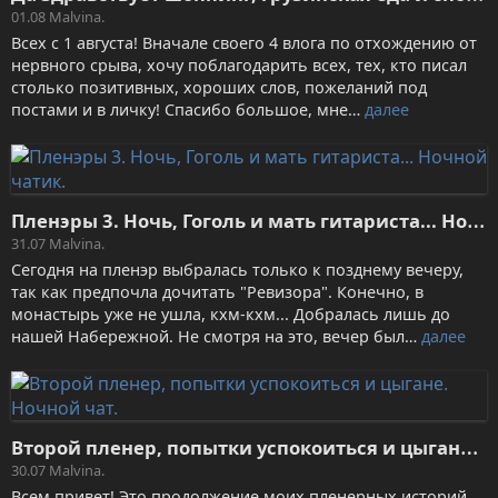
01.08
Malvina.
Всех с 1 августа! Вначале своего 4 влога по отхождению от
нервного срыва, хочу поблагодарить всех, тех, кто писал
столько позитивных, хороших слов, пожеланий под
постами и в личку! Спасибо большое, мне…
далее
П
ленэры 3. Ночь, Гоголь и мать гитариста... Ночной чатик.
31.07
Malvina.
Сегодня на пленэр выбралась только к позднему вечеру,
так как предпочла дочитать "Ревизора". Конечно, в
монастырь уже не ушла, кхм-кхм... Добралась лишь до
нашей Набережной. Не смотря на это, вечер был…
далее
В
торой пленер, попытки успокоиться и цыгане. Ночной чат.
30.07
Malvina.
Всем привет! Это продолжение моих пленерных историй .