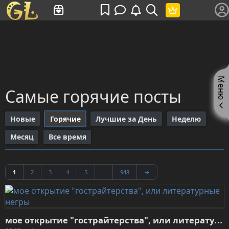
Имя пользователя или произведение
Меню
Самые горячие посты
Новые
Горячие
Лучшие за День
Неделю
Месяц
Все время
1
2
3
4
5
..
948
→
м
ое открытие "гострайтерства", или литературные негры