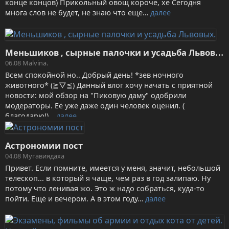
конце концов) Прикольный овощ короче, хе Сегодня
многа слов не будет, не знаю что еще…
далее
М
еньшиков , сырные палочки и усадьба Львовых.
06.08
Malvina.
Всем спокойной но.. Добрый день! *зев ночного
животного* (⁠≧⁠▽⁠≦⁠) Данный влог хочу начать с приятной
новости: мой обзор на "Пиковую даму" одобрили
модераторы. Её уже даже один человек оценил. (
благодарю!)…
далее
Астрономии пост
04.08
Мугавиядаха
Привет. Если помните, имеется у меня, значит, небольшой
телескоп... в который я чаще, чем раз в год залипаю. Ну
потому что ленивая жо. Это ж надо собраться, куда-то
пойти. Ещё и вечером. А в этом году…
далее