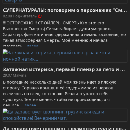
С
УПЕРНАТУРАЛЫ: поговорим о персонажах "Смерть"
02.08
Поджигатель
!!!ОСТОРОЖНО!!! СПОЙЛЕРЫ СМЕРТЬ Кто это: его
Высочество Смерть) Силы: забирает души умерших.
Характер: флегматичная сдержанная и немногословная, но
такая атмосферная Смерть. Моё мнение: Я начала
смотреть…
далее
З
атяжная истерика ,первый пленэр за лето и ночной чатик...
29.07
Malvina.
В последние несколько дней моя жизнь идет в плохую
сторону. Сорвало крышу, и её содержимое из нервов
вылилось на всех, кого знаю. Реально ужасно себя
чувствую. Тем не менее, чтобы не происходило, а я
решила,…
далее
Д
а здравствует шоппинг, грузинская еда и спокойствие! Вечерний чат.