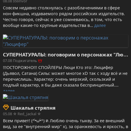
08.08
steinvor
Совсем недавно столкнулась с разоблачениями в сфере
нон-фикшна, издаваемого рядом российских издательств.
Честно говоря, сейчас я уже сомневаюсь, в том, что есть
вообще какие-то крупные издательства в…
далее
С
УПЕРНАТУРАЛЫ: поговорим о персонажах "Люцифер"
07.08
Поджигатель
!!!ОСТОРОЖНО!!! СПОЙЛЕРЫ Люци Кто это: Люцифер
(Дьявол, Сатана) Силы: может многое xD так с ходу всё и не
перечислишь. Характер: очень мерзкий, скользкий и
подлый характер, я бы даже сказала беспринципный.…
далее
Шакалья стряпня
05.08
☆ Red_Jackal ☆
Всем привет! (^•̀ω•́^) ฅ Люблю очень тыкву. За ее внешний
вид, за ее "внутренний мир" х), за оранжевость и яркость, в