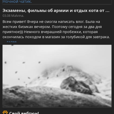
Э
кзамены, фильмы об армии и отдых кота от детей. Ночной чатик.
03.08
Malvina.
Всем привет! Вчера не смогла написать влог. Была на
жестких бизиках вечером. Поэтому сегодня за два дня
приятное))) Немного вчерашней пробежки, которая
окончилась походом в магазин за голубикой для завтрака.
…
далее
Свой вебтюн!