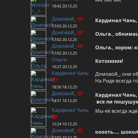
18:42 20.12.25
Домовой_
Кардинал Чань, 
17:03 20.12.25
Домовой_
Ольга., обнима
17:02 20.12.25
Домовой_
Ольга., хором: к
17:02 20.12.25
Ольга.
Котэээээээ!
16:27 20.12.25
Кардинал Чань
Домовой_, они об
На Риде всегда го
18:50 18.12.25
Домовой_
Кардинал Чань, 
14:51 18.12.25
 все ли пошушу
Кардинал Чань
Мы её всегда ждё
12:24 10.12.25
Домовой_
коооть.... шоко
12:01 10.12.25