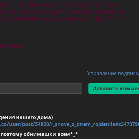
ЕРОИСПОВЕДАНИЯ, ВОЗРАСТА И ПРИСТРАСТИЙ К
Е ЧМЫРИТЬ, ПЕРЕХОДИТЕ СРАЗУ НА ЛИЧНОСТИ.
 ИЗ ЛЮБОЙ ТОЧКИ СОО МОЖНО БЫЛО ПРОТЯНУТЬ
ВЕРЕНИЯ.
Управление подпис
e.co/user/post/54820/i_snova_s_dnem_rojdeniia#c347079
 поэтому обнимашки всем*_*
