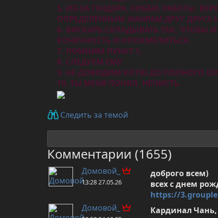
5. ИЗ-ЗА ГЕНДЕРА, ХОББИ, РАБОТЫ, В
ОПРЕДЕЛЁННЫМ ЖАНРАМ ДРУГ ДРУГА Н
6. ВИСКАРЬ СКЛАДЫВАТЬ ТАК, ЧТОБЫ
КОНЕЧНОСТЬ И ОПОХМЕЛИТЬСЯ.
7. ПОМНИМ ПУНКТ 1.
8. СЛЕДУЕМ ЕМУ.
9. НЕ ДОВОДИМ КОТЮ ДО ПОЛНОГО ОЗ
10. ТЫ МЕНЯ ПОНЯЛ, НЕЧИСТЬ.
Следить за темой
Комментарии (1655)
Домовой_
доброго всем)

13:28 27.05.26
https://3.groupl
Домовой_
Кардинал Чань,