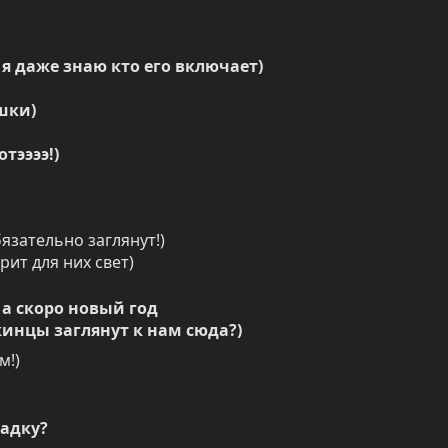
я даже знаю кто его включает)
шки)
отээээ!)
язательно заглянут!)

рит для них свет)
а скоро новый год

кинцы заглянут к нам сюда?)
м!)
ладку?