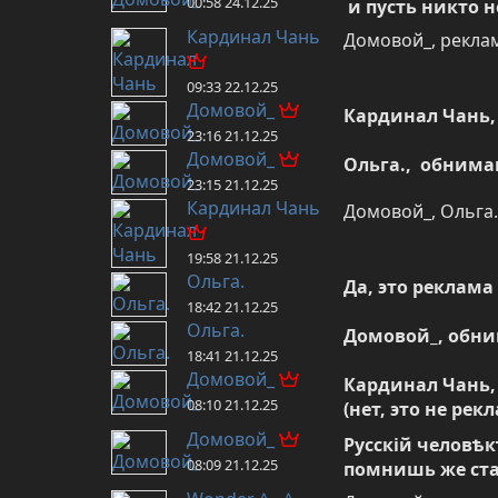
00:58 24.12.25
 и пусть никто
Кардинал Чань
Домовой_, рекла
09:33 22.12.25
Домовой_
Кардинал Чань, 
23:16 21.12.25
Домовой_
Ольга.,  обним
23:15 21.12.25
Кардинал Чань
Домовой_, Ольга.,
19:58 21.12.25
Ольга.
Да, это реклама
18:42 21.12.25
Ольга.
Домовой_, обни
18:41 21.12.25
Домовой_
Кардинал Чань,
08:10 21.12.25
(нет, это не ре
Домовой_
Русскій человѣкъ
08:09 21.12.25
помнишь же ста