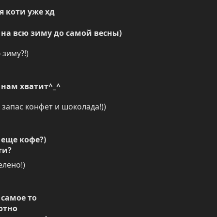
ия коти уже хд
 на всю зиму до самой весны)
 зиму?!)
 нам хватит^_^
 запас конфет и шоколада!))
еще кофе?)

ти?
лено!)
самое то
