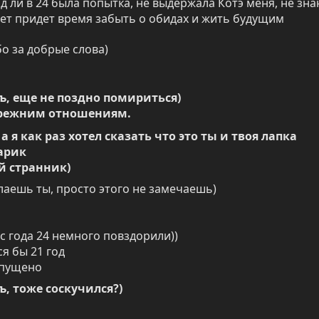
д ли в 24 была попытка, не выдержала Котэ меня, не зна
ет придет время забыть о обидах и жить будущим
о за добрые слова)

ъ, еще не поздно помириться)

 прежним отношениям.
 я как раз хотел сказать что это ты и твоя лапка 
рик

й странник)
лаешь ты, просто этого не замечаешь)
с года 24 немного повздорили))

я бы 21 год

упущено
ъ, тоже соскучился?)