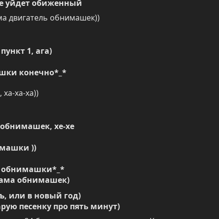
 не уйдет обиженный
ма двигатель обнимашек))
пункт 1, ага)
ашки конечно*_*
 ха-ха-ха))
 обнимашек, хе-хе
машки ))
 обнимашки*_*

клама обнимашек)
, или в новый год)

рую песенку про пять минут)