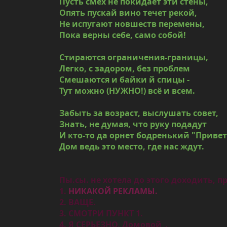
Пусть смех не покидает эти стены,
Опять пускай вино течет рекой,
Не испугают новшеств перемены,
Пока верны себе, само собой!
Стираются ограничения-границы,
Легко, с задором, без проблем
Смешаются и байки й спицы -
Тут можно (НУЖНО!) всё и всем.
Забыть за возраст, выслушать совет,
Знать, не думая, что руку подадут
И кто-то да орнет бодренький "Привет
Дом ведь это место, где нас ждут.
Пы.сы. не хотела до этого доходить,
1.
НИКАКОЙ РЕКЛАМЫ.
2. ВАЩЕ.
3. СМОТРИ ПУНКТ 1.
4. Я СЕРЬЕЗНО, Домовой_.