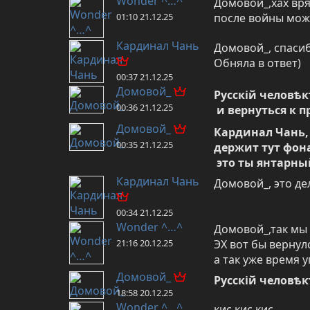
Wonder ^…^
Домовой_,хах вря
01:10 21.12.25
после войны мож
Кардинал Чань
Домовой_, спасиб
Обняла в ответ)
00:37 21.12.25
Домовой_
Русскій человѣк
00:36 21.12.25
 и вернуться к
Домовой_
Кардинал Чань, а
00:35 21.12.25
держит тут фона
 это ты янтарны
Кардинал Чань
Домовой_, это де
00:34 21.12.25
Wonder ^…^
Домовой_,так мы 
21:16 20.12.25
ЭХ вот бы вернулс
а так уже время 
Домовой_
Русскій человѣк
18:58 20.12.25
Wonder ^…^
кис кис кис