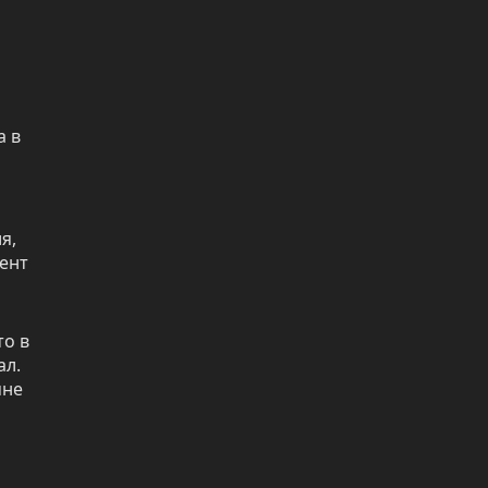
 в 
, 
ент 
о в 
л. 
не 