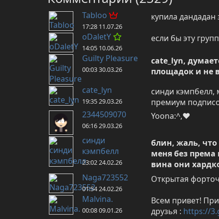
Tabloo
купила дандадан 
17:28 11.07.26
oDaletY
если бы эту груп
14:05 10.06.26
Guilty Pleasure
cate_lyn, думае
00:03 30.03.26
площадок и не в
cate_lyn
синди кэмпбелл, 
19:35 29.03.26
премиум подписо
2344509070
Yoona:^,❤️
06:16 29.03.26
синди
блин, жаль, что
кэмпбелл
меня без према 
23:02 24.02.26
вина они хардко
Naga723552
Открытая форточк
01:54 24.02.26
Malvina.
Всем привет! При
00:08 09.01.26
друзья : 
https://