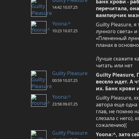
Банк крови - раб
14:42 10.07.25
перечитала, она
вампирчик маз
Yoona:^
Guilty Pleasure,
10:23 10.07.25
лунного света» и 
«Плененный лунны
планах в основном
Лучше скажите как
читать или нет
Guilty Pleasure
Guilty Pleasure
00:59 10.07.25
весело идет. А 
их. Банк крови 
Yoona:^
Guilty Pleasure, 
23:58 09.07.25
автора еще одна 
глав, не помню на
слезала с него), 
сожалению((
Guilty Pleasure
Yoona:^, зато с