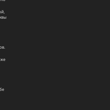
й, 
нхвы
в. 
же 
е 