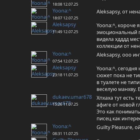
18:08 12.07.25
Yoona:^
Aleksapsy, от нен
18:07 12.07.25
Aleksapsy
Yoona:^, короче я
11:49 12.07.25
эмоциональный по
видела хдддд мес
коллекции от нен
Yoona:^
Aleksapsy, ооо ин
07:54 12.07.25
Aleksapsy
Yoona:^, сегодня
23:18 11.07.25
сюжет пока не ти
в туалете не тип
веселую манхву. 
dukaev.umar678
Хпхаха тут есть т
15:26 11.07.25
афиге от новой г
Это как понимать
писец как интере
Yoona:^
Guilty Pleasure, 
08:31 11.07.25
Guilty Pleasure