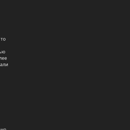
то 
ью 
ее 
али 
но 