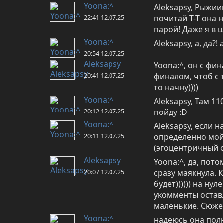
Yoona:^
Aleksapsy, Рыжиии
22:41 12.07.25
почитай Т-Т она 
парой! Даже я в 
Yoona:^
Aleksapsy, а, да?
20:54 12.07.25
Aleksapsy
Yoona:^, он с фина
20:41 12.07.25
финалом, чтоб с т
то начну))))
Yoona:^
Aleksapsy, Там 11
20:12 12.07.25
пойду :D
Yoona:^
Aleksapsy, если 
20:11 12.07.25
определенно мой 
(эгоцентричный о
Aleksapsy
Yoona:^, да, пото
20:07 12.07.25
сразу маякнула. К
будет)))))) на ну
укомменты оставл
маленькие. Сюже
Yoona:^
надеюсь она пол