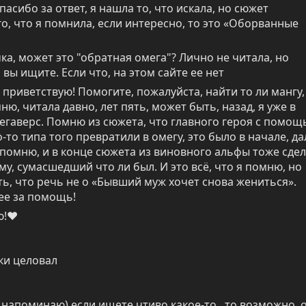
сибо за ответ, я нашла то, что искала, но сюжет 
го, что я помнила, если интересно, то это «Оборванные 
а, может это "обратная омега"? Лично не читала, но 
 вы ищите. Если что, на этом сайте ее нет
приветствую! Помогите, пожалуйста, найти то ли мангу, 
ню, читала давно, лет пять, может быть, назад, я уже в 
егаверс. Помню из сюжета, что главного героя с помощ
то типа того превратили в омегу, это было в начале, дал
 помню, и в конце сюжета из виновного альфы тоже сдел
му, сумасшедший что ли был. И это всё, что я помню, но 
ть, что речь не о «Бывший муж хочет снова жениться». 
ее за помощь!
ю!♥
ки целовал
 напоминаю) если ищете чтиво какое-то.. то возможно, о