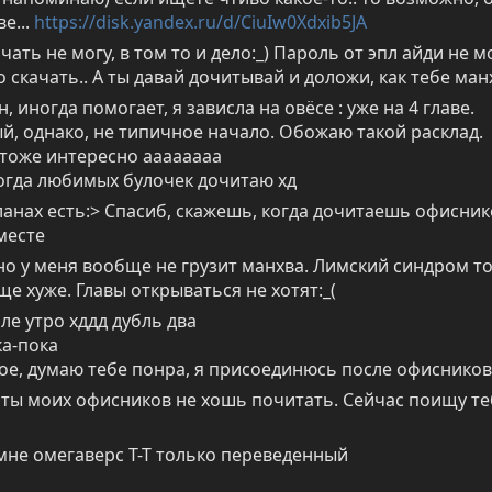
е... 
https://disk.yandex.ru/d/CiuIw0Xdxib5JA
ачать не могу, в том то и дело:_) Пароль от эпл айди не мо
о скачать.. А ты давай дочитывай и доложи, как тебе ма
, иногда помогает, я зависла на овёсе : уже на 4 главе. 
, однако, не типичное начало. Обожаю такой расклад.

тоже интересно аааааааа

когда любимых булочек дочитаю хд
планах есть:> Спасиб, скажешь, когда дочитаешь офиснико
месте
, но у меня вообще не грузит манхва. Лимский синдром то
еще хуже. Главы открываться не хотят:_(
ле утро хддд дубль два 

а-пока

ое, думаю тебе понра, я присоединюсь после офисников
 ты моих офисников не хошь почитать. Сейчас поищу теб
 мне омегаверс Т-Т только переведенный