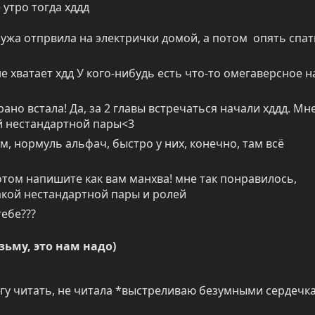
 утро тогда хддд
мужа отпрвила на электрички домой, а потом  опять спать
е хватает хдд У кого-нибудь есть что-то омегаверсное на
 рано встала! Да, за 2 главы встречаться начали хддд. Мне
й нестандартной пары<3
м, нормуль альфач, быстро у них, конечно, там всё 
потом напишите как вам манхва! мне так понравилось, 
акой нестандартной пары и ролей
тебе???
озьму, это нам надо)
бегу читать, не читала *выстреливаю безумными сердечка