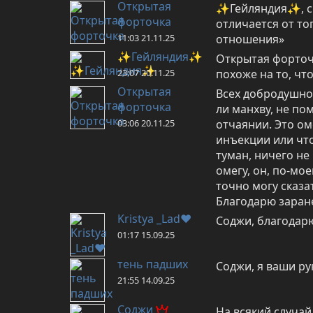
Открытая
✨Гейляндия✨, спа
форточка
отличается от то
11:03 21.11.25
отношения»
✨Гейляндия✨
Открытая форточк
23:07 20.11.25
похоже на то, что
Открытая
Всех добродушно 
форточка
ли манхву, не пом
03:06 20.11.25
отчаянии. Это ом
инъекции или что-
туман, ничего не
омегу, он, по-мое
точно могу сказа
Благодарю заран
Kristya _Lad♥
Соджи, благодар
01:17 15.09.25
тень падших
Соджи, я ваши ру
21:55 14.09.25
Соджи
На всякий случай