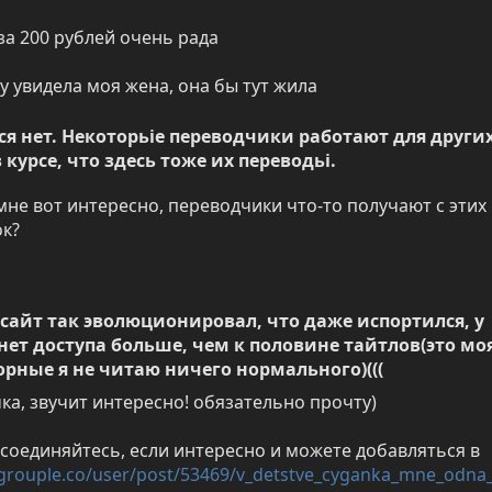
за 200 рублей очень рада
пу увидела моя жена, она бы тут жила
тся нет. Некоторьіе переводчики работают для других
 курсе, что здесь тоже их переводьі.
мне вот интересно, переводчики что-то получают с этих 
к?
 сайт так эволюционировал, что даже испортился, у 
нет доступа больше, чем к половине тайтлов(это моя
рные я не читаю ничего нормального)(((
а, звучит интересно! обязательно прочту)
соединяйтесь, если интересно и можете добавляться в 
3.grouple.co/user/post/53469/v_detstve_cyganka_mne_odna_