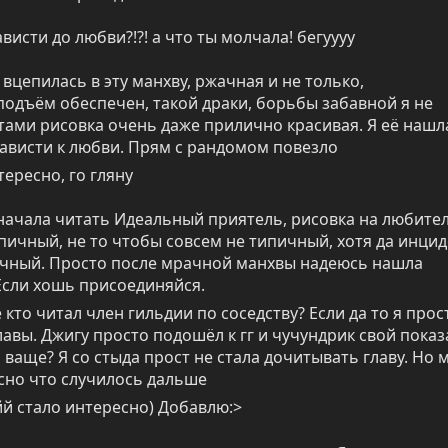
ависти до любви?!?! а что ты молчала! бегуууу
 вцепилась в эту манхву, ржачная и не только, 
дъём обеспечен, такой драки, борьбы забавной я не 
тами рисовка очень даже прилично красивая. Я её нашла
ависти к любви. Прям с рандомом повезло
тересно, го гляну
 начала читать Идеальный приятель, рисовка на любителя
пичный, не то чтобы совсем не типичный, хотя да инцид
ичный. Просто после мрачной манхвы надеюсь нашла 
Если хошь присоединяйся.
е кто читал член гильдии по соседству? Если да то я прост
лавы. Джигу просто подошёл к гг и чучундрик свой показа
 ваще? Я со стыда прост не стала дочитывать главу. Но м
сно что случилось дальше
ойй стало интересно) Добавлю:>