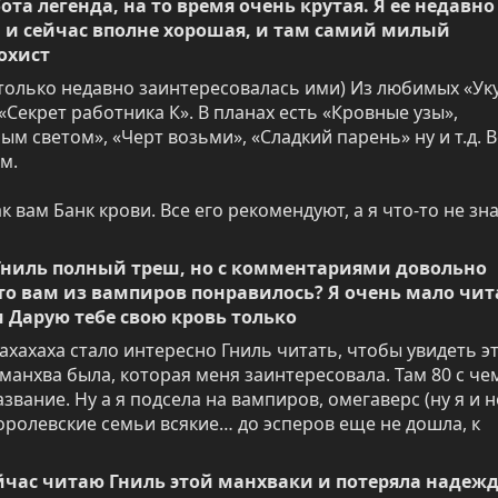
ота легенда, на то время очень крутая. Я ее недавно 
 и сейчас вполне хорошая, и там самий милый 
охист
 я только недавно заинтересовалась ими) Из любимых «Уку
«Секрет работника К». В планах есть «Кровные узы», 
м светом», «Черт возьми», «Сладкий парень» ну и т.д. Вс
. 

 вам Банк крови. Все его рекомендуют, а я что-то не зна
, Гниль полный треш, но с комментариями довольно 
что вам из вампиров понравилось? Я очень мало чита
и Дарую тебе свою кровь только
ххахахаха стало интересно Гниль читать, чтобы увидеть это
манхва была, которая меня заинтересовала. Там 80 с чем
звание. Ну а я подсела на вампиров, омегаверс (ну я и не
королевские семьи всякие… до эсперов еще не дошла, к 
ейчас читаю Гниль этой манхваки и потеряла надежду