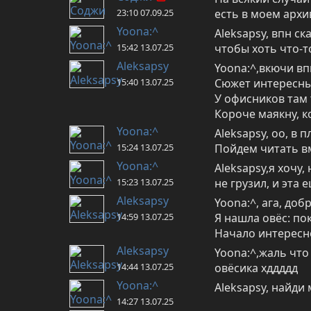
23:10 07.09.25
есть в моем архив
Yoona:^
Aleksapsy, впн ск
15:42 13.07.25
чтобы хоть что-т
Aleksapsy
Yoona:^,вкючи впн
15:40 13.07.25
Сюжет интересный
У офисников там 
Короче маякну, 
Yoona:^
Aleksapsy, оо, в 
15:24 13.07.25
Пойдем читать в
Yoona:^
Aleksapsy,я хочу
15:23 13.07.25
не грузил, и эта 
Aleksapsy
Yoona:^, ага, добр
14:59 13.07.25
Я нашла овёс: пок
Начало интересн
Aleksapsy
Yoona:^,жаль что
14:44 13.07.25
овёсика хддддд
Yoona:^
Aleksapsy, найди
14:27 13.07.25