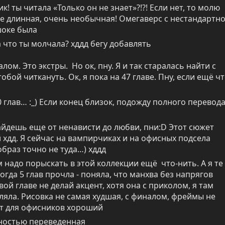
к! ты читала «Только он не знает»?!?! Если нет, то молю 
не длинная, очень необычная! Омегаверс с нестандартно
шоке была
! а что ты молчала? хддд бегу добавлять
лом. Это экстры.  Но ок, пну. Я и так старалась найти с 
обой читкануть. Ок, я пока на 47 главе. Пну, если ещё чт
0 глав… :_) Если конец близок, подожду полного перевода 
найдешь еще от ненависти до любви, пни:D Этот сюжет 
хдд. Я сейчас на вампирчиках и на офисных подсела 
браз точно не туда…) хддд
м надо порыскать в этой коллекции ещё  что-нить. А я те 
огда 5 глав прочла - поняла, что манхва без напрягов 
левой главе не делай акцент, хотя она с приколом, я там 
яла. Рисовка не самая худшая, с финалом, фреймы не 
т для офисников хороший
ностью переведенная