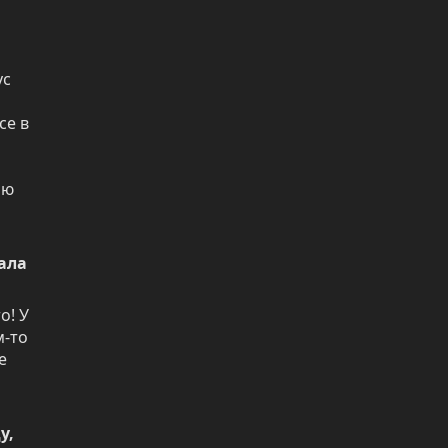
с 
е в 
ю 
ла 
! У 
-то 
 
, 