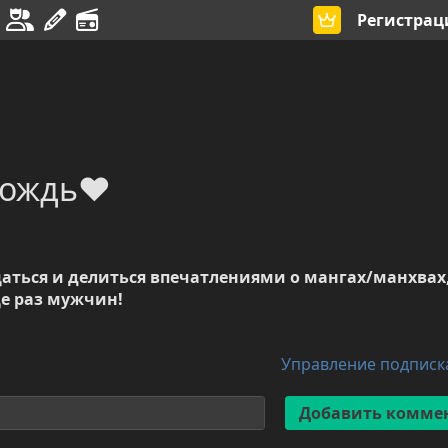
Регистрац
дождь❤️
аться и делиться впечатлениями о мангах/манхвах
ще раз мужчин!
Управление подпис