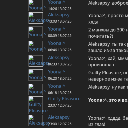
Yoona:^
Aleksapsy, доброе
14:26 13.07.25
Aleksapsy
Yoona:^, просто 
13:03 13.07.25
хддд
Yoona:^
2 манхвы до 300 н
08:09 13.07.25
почитать?)
Yoona:^
Aleksapsy, ты так
06:46 13.07.25
зашло из-за тако
Aleksapsy
Yoona:^, хай, ммм
06:33 13.07.25
произошло
Yoona:^
Guilty Pleasure, 
06:20 13.07.25
наверное из-за т
Yoona:^
Aleksapsy, ну как 
06:18 13.07.25
Guilty Pleasure
Yoona:^, это я в
23:07 12.07.25
Aleksapsy
Yoona:^, хдддд, 
23:00 12.07.25
из глаз!