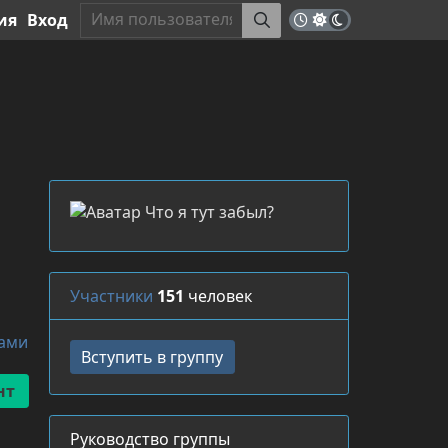
ия
Вход
Участники
151
человек
ками
Руководство группы