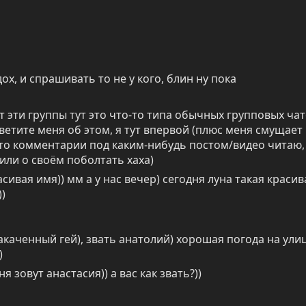
дох, и спрашивать то не у кого, блин ну пока
т эти группы тут это что-то типа обычных групповых чато
етите меня об этом, я тут впервой (плюс меня смущает 
о комментарии под каким-нибудь постом/видео читаю, 
ли о своём поболтать хаха)
ивая имя)) мм а у нас вечер) сегодня луна такая красива
))
акаченный гей), звать анатолий) хорошая погода на улице
)
 зовут анастасия)) а вас как звать?))