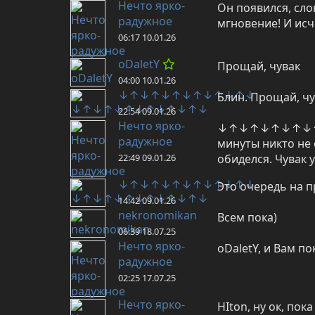
Нечто ярко-
Он появился, сло
радужное
мгновение! И исче
06:17 10.01.26
oDaletY
Прощай, чувак
04:00 10.01.26
↓↑↓↑↓↑↓↑↓↑↓↑↓
Блин. Прощай, чу
22:54 09.01.26
Нечто ярко-
↓↑↓↑↓↑↓↑↓↑↓↑↓, 
радужное
минуты никто не 
22:49 09.01.26
обиделся. Чувак 
↓↑↓↑↓↑↓↑↓↑↓↑↓
Это очередь на 
14:42 09.01.26
nekronomikan
Всем пока)
06:39 18.07.25
Нечто ярко-
oDaletY, и Вам по
радужное
02:25 17.07.25
Нечто ярко-
HIton, ну ок, пока