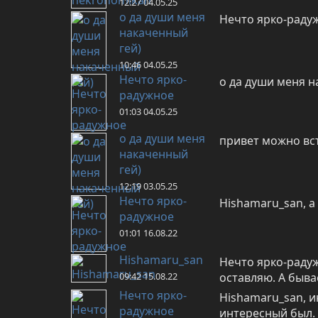
12:27 04.05.25
о да души меня
Нечто ярко-радуж
накаченный
гей)
10:46 04.05.25
Нечто ярко-
о да души меня на
радужное
01:03 04.05.25
о да души меня
привет можно вст
накаченный
гей)
12:19 03.05.25
Нечто ярко-
Hishamaru_san, а
радужное
01:01 16.08.22
Hishamaru_san
Нечто ярко-радуж
09:42 15.08.22
оставляю. А бывае
Нечто ярко-
Hishamaru_san, и
радужное
интересный был. 