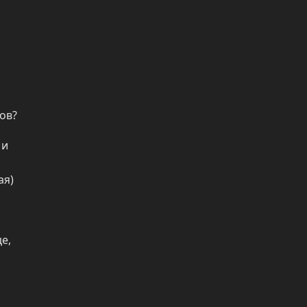
в? 

и 
я) 
, 