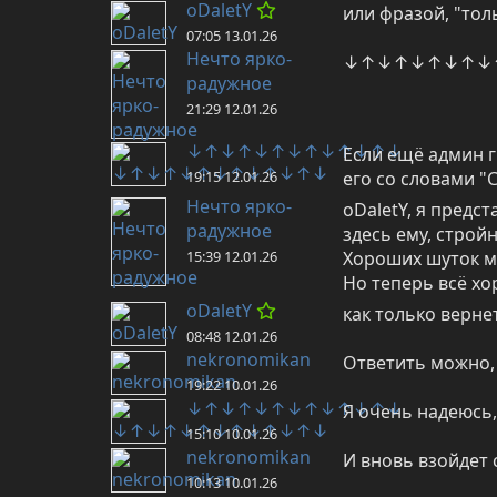
oDaletY
или фразой, "тол
07:05 13.01.26
Нечто ярко-
↓↑↓↑↓↑↓↑↓↑↓↑
радужное
21:29 12.01.26
↓↑↓↑↓↑↓↑↓↑↓↑↓
Если ещё админ г
19:15 12.01.26
его со словами "
Нечто ярко-
oDaletY, я предст
радужное
здесь ему, строй
15:39 12.01.26
Хороших шуток мо
Но теперь всё хор
oDaletY
как только верне
08:48 12.01.26
nekronomikan
Ответить можно, 
19:22 10.01.26
↓↑↓↑↓↑↓↑↓↑↓↑↓
Я очень надеюсь,
15:10 10.01.26
nekronomikan
И вновь взойдет 
10:13 10.01.26