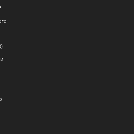
 
го 
))
и 
 