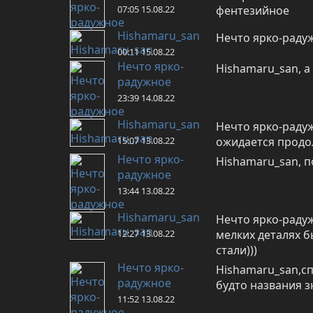
07:05 15.08.22
фентезийное
Hishamaru_san
Нечто ярко-радуж
00:11 15.08.22
Нечто ярко-
Hishamaru_san, а
радужное
23:39 14.08.22
Hishamaru_san
Нечто ярко-радуж
15:07 13.08.22
ожидается продо
Нечто ярко-
Hishamaru_san, п
радужное
13:44 13.08.22
Hishamaru_san
Нечто ярко-радуж
12:27 13.08.22
мелких деталях б
стали)))
Нечто ярко-
Hishamaru_san,сп
радужное
будто названия 
11:52 13.08.22