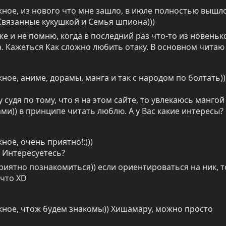
ное, из нового что мне зашло, в июле полностью вышло
Связанные кукушкой и Семья шпиона)))
же и не помню, когда в последний раз что-то из новенько
. Кажеться Как сложно любить отаку. В основном читаю
ное, аниме, дорамы, манга и так с народом по болтать))
 судя по тому, что я на этом сайте, то увлекаюсь мангой 
и)) в принципе читать люблю. А у Вас какие интересы?
ое, очень приятно!:)))

 Интересуетесь?
риятно познакомиться)) если ориентироваться на ник, то
что XD
ное, чтож будем знакомы)) Хишамару, можно просто 