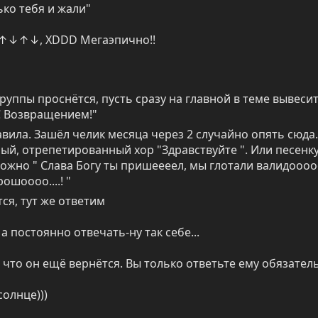
ько тебя и жали"
↓, XDDD Мегаэпично!!
руппы проснётся, пусть сразу на главной в теме вывесит
С Возвращением!"
авила. Зашёл челик месяца через 2 случайно опять сюда. 
ный, отрепетированный хор "Здравствуйте ". Или песенку 
жно " Слава Богу ты пришеееел, мы глотали валидооооо
ошоооо....! "
тся, тут же ответим
а постоянно отвечать-ну так себе...
 что он ещё вернётся. Вы только ответьте ему обязател
солнце)))