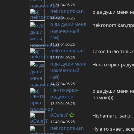
15:51 04.05.25
nekronomikan
о да души меня н
14:49 04.05.25
о да души меня
nekronomikan,пр
накаченный
гей)
14:38 04.05.25
nekronomikan
Такое было тольк
14:37 04.05.25
о да души меня
Нечто ярко-радуж
накаченный
гей)
14:27 04.05.25
Нечто ярко-
о да души меня на
радужное
помню)))
13:29 04.05.25
oDaletY
Hishamaru_san,я,
12:49 04.05.25
nekronomikan
Ну а то знает, ес