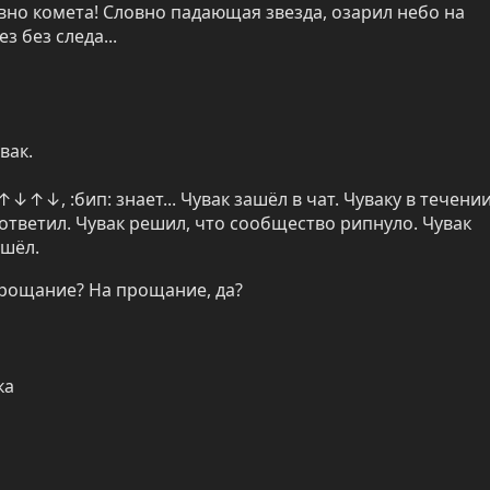
вно комета! Словно падающая звезда, озарил небо на 
з без следа...
вак.
:бип: знает... Чувак зашёл в чат. Чуваку в течении
ответил. Чувак решил, что сообщество рипнуло. Чувак 
ушёл.
прощание? На прощание, да?
ка