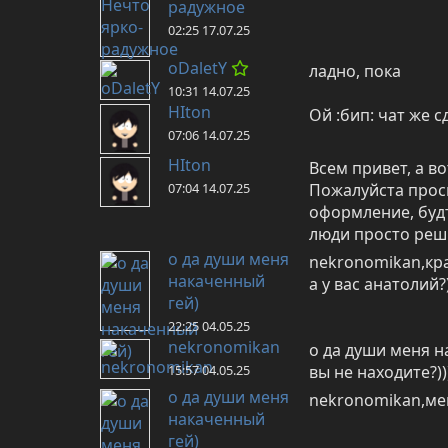
радужное
02:25 17.07.25
oDaletY
ладно, пока
10:31 14.07.25
HIton
Ой :бип: чат же с
07:06 14.07.25
HIton
Всем привет, а во
07:04 14.07.25
Пожалуйста просв
оформление, будт
люди просто реши
о да души меня
nekronomikan,крас
накаченный
а у вас анатолий?
гей)
22:25 04.05.25
nekronomikan
о да души меня н
15:57 04.05.25
вы не находите?))
о да души меня
nekronomikan,меня
накаченный
гей)