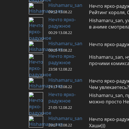
Hishamaru_san
Нечто ярко-радуж
09:52 13.08.22
Рейтинг короля, 
Нечто ярко-
Hishamaru_san, у
радужное
в аниме смотрела
00:29 13.08.22
Hishamaru_san
Нечто ярко-радуж
00:05 13.08.22
Нечто ярко-
Hishamaru_san, ну
радужное
прочими комиксам
23:58 12.08.22
Hishamaru_san
Нечто ярко-радужн
21:17 12.08.22
Чем увлекаетесь?
Нечто ярко-
Hishamaru_san, п
радужное
можно просто Не
21:05 12.08.22
Hishamaru_san
Нечто ярко-радуж
20:07 12.08.22
Хаши)))