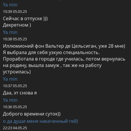
Ya min
10:39 05.05.25
Сейчас в отпуске )))

Декретном )
Ya min
10:38 05.05.25
Иллюмионий фон Вальтер де Цельсиган, уже 28 мне)

Я выбрала для себя узкую специальность. 
Проработала в городе где училась, потом вернулась 
на родину, вышла замуж , так же на работу 
устроилась)
Ya min
10:37 05.05.25
Даа, эт снова я
Ya min
10:36 05.05.25
Доброго времени суток))
о да души меня накаченный гей)
22:23 04.05.25