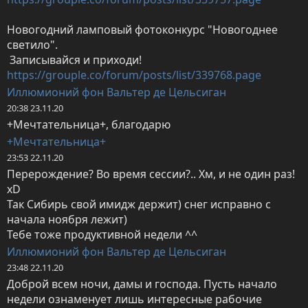
Новогодний ламповый фотоконкурс "Новогоднее 
светило".

https://grouple.co/forum/posts/list/339768.page
Иллюмионий фон Вальтер де Цельсиган
20:38 23.11.20
+Мечтательница+, благодарю
+Мечтательница+
23:53 22.11.20
Перерождение? Во время сессии?.. Хм, и не один раз! 
хD

Так Сибирь свой имидж держит) снег исправно с 
начала ноября лежит)

Тебе тоже продуктивной недели ^^
Иллюмионий фон Вальтер де Цельсиган
23:48 22.11.20
Доброй всем ночи, дамы и господа. Пусть начало 
недели ознаменует лишь интересные рабочие 