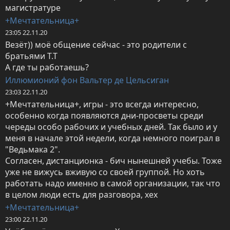
магистратуре
+Мечтательница+
23:05 22.11.20
Везёт)) моё общение сейчас - это родители с 
братьями Т.Т

А где ты работаешь?
Иллюмионий фон Вальтер де Цельсиган
23:03 22.11.20
+Мечтательница+, игры - это всегда интересно, 
особенно когда появляются дни-просветы среди 
череды особо рабочих и учебных дней. Так было и у 
меня в начале этой недели, когда немного поиграл в 
"Ведьмака 2".

Согласен, дистанционка - бич нынешней учебы. Тоже 
уже не вижусь вживую со своей группой. Но хоть 
работать надо именно в самой организации, так что 
в целом люди есть для разговора, хех
+Мечтательница+
23:00 22.11.20