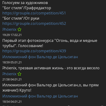
Голосуем за художников

https://grouple.co/competition/451
https://grouple.co/competition/452
Ꭾhöenix
19:29 17.02.21
Первый этап фотоконкурса "Огонь, вода и медные 
https://grouple.co/competition/439
Иллюмионий фон Вальтер де Цельсиган
18:59 05.01.21
Ꭾhöenix, трезвая активная жизнь - это всегда весело
Ꭾhöenix
21:58 04.01.21
Иллюмионий фон Вальтер де Цельсиган,о, вы прям 
живчик!) Круто!
Иллюмионий фон Вальтер де Цельсиган
18:54 04.01.21