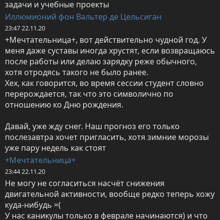
задачи и учебные проекты
Иллюмионий фон Вальтер де Цельсиган
23:47 22.11.20
+Мечтательница+, вот действительно чудной год. У 
меня даже суставы иногда хрустят, если возвращаюсь 
после работы или делаю зарядку реже обычного, 
хотя отродясь такого не было ранее.

Хех, как говорится, во время сессии студент словно 
перерождается, так что это символично по 
отношению ко Дню рождения.

Давай, уже жду снег. Наш прогноз его только 
послезавтра хочет пригласить, хотя зимние морозы 
уже пару недель как стоят
+Мечтательница+
23:44 22.11.20
Не могу не согласиться насчёт снижения 
двигательной активности, вообще редко теперь хожу 
куда-нибудь =(

У нас каникулы только в феврале начинаются) и что 