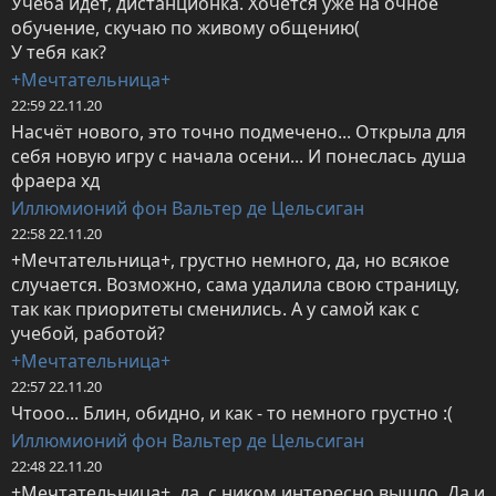
Учёба идёт, дистанционка. Хочется уже на очное 
обучение, скучаю по живому общению(

У тебя как?
+Мечтательница+
22:59 22.11.20
Насчёт нового, это точно подмечено... Открыла для 
себя новую игру с начала осени... И понеслась душа 
фраера хд
Иллюмионий фон Вальтер де Цельсиган
22:58 22.11.20
+Мечтательница+, грустно немного, да, но всякое 
случается. Возможно, сама удалила свою страницу, 
так как приоритеты сменились. А у самой как с 
учебой, работой?
+Мечтательница+
22:57 22.11.20
Чтооо... Блин, обидно, и как - то немного грустно :(
Иллюмионий фон Вальтер де Цельсиган
22:48 22.11.20
+Мечтательница+, да, с ником интересно вышло. Да и 