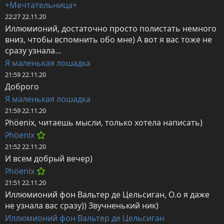
+Мечтательница+
22:27 22.11.20
Иллюмионий, достаточно просто полистать немного 
вниз, чтобы вспомнить обо мне) А вот я вас тоже не 
сразу узнала...
Я маленькая лошадка
21:59 22.11.20
Доброго
Я маленькая лошадка
21:59 22.11.20
Ꭾhöenix, читаешь мысли, только хотела написать)
Ꭾhöenix
21:52 22.11.20
И всем добрый вечер)
Ꭾhöenix
21:51 22.11.20
Иллюмионий фон Вальтер де Цельсиган, О.о я даже 
не узнала вас сразу)) Звучненький ник)
Иллюмионий фон Вальтер де Цельсиган