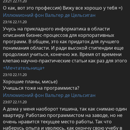
23:21 22.11.20
О как, вот это профессия) Вижу все хорошо у тебя =)
Иллюмионий фон Вальтер де Цельсиган
23:16 22.11.20
Учусь на прикладного информатика в области 
описания бизнес-процессов для корпоративных 
программ. В общем, это как придаток для лучшего 
понимания области. И ради высокой стипендии еще 
продолжил учиться, конечно же. Время от времени 
клепаю научно-практические статьи как раз для этого
+Мечтательница+
23:10 22.11.20
Хорошие планы, мисье)

Учишься тоже на программиста?
Иллюмионий фон Вальтер де Цельсиган
23:07 22.11.20
А дома у меня наоборот тишина, так как снимаю один 
квартиру. Работаю программистом на заводе, но не 
очень нравится текущее место работы. Так что 
наберусь опыта и уволюсь, как окончу свою учебу в 