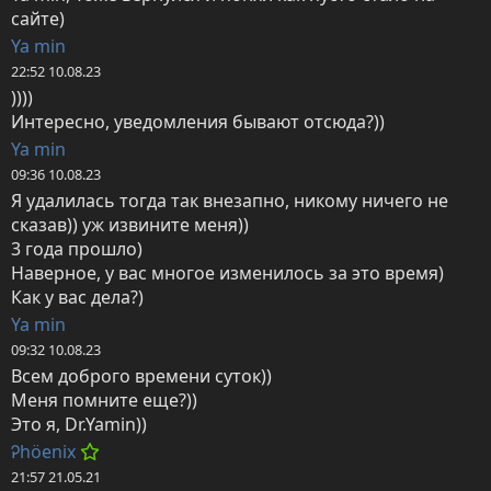
сайте)
Ya min
22:52 10.08.23
))))

Интересно, уведомления бывают отсюда?))
Ya min
09:36 10.08.23
Я удалилась тогда так внезапно, никому ничего не 
сказав)) уж извините меня))

3 года прошло)

Наверное, у вас многое изменилось за это время) 

Как у вас дела?)
Ya min
09:32 10.08.23
Всем доброго времени суток))

Меня помните еще?))

Это я, Dr.Yamin))
Ꭾhöenix
21:57 21.05.21