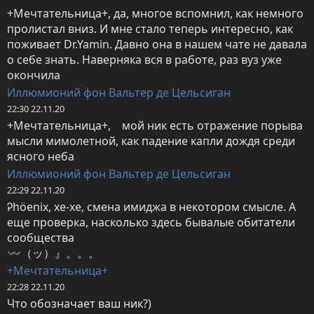
+Мечтательница+, да, многое вспомнил, как немного 
пролистал вниз. И мне стало теперь интересно, как 
поживает Dr.Yamin. Давно она в нашем чате не давала 
о себе знать. Наверняка вся в работе, раз вуз уже 
окончила
Иллюмионий фон Вальтер де Цельсиган
22:30 22.11.20
+Мечтательница+,　мой ник есть отражение порыва 
мысли мимолетной, как падение капли дождя среди 
ясного неба
Иллюмионий фон Вальтер де Цельсиган
22:29 22.11.20
Ꭾhöenix, хе-хе, смена имиджа в некотором смысле. А 
еще проверка, насколько здесь бывалые обитатели 
сообщества

〰（ッ）』。。。
+Мечтательница+
22:28 22.11.20
Что обозначает ваш ник?)