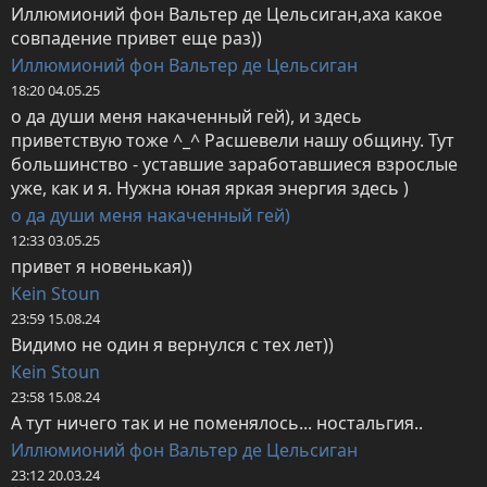
Иллюмионий фон Вальтер де Цельсиган,аха какое 
совпадение привет еще раз))
Иллюмионий фон Вальтер де Цельсиган
18:20 04.05.25
о да души меня накаченный гей), и здесь 
приветствую тоже ^_^ Расшевели нашу общину. Тут 
большинство - уставшие заработавшиеся взрослые 
уже, как и я. Нужна юная яркая энергия здесь )
о да души меня накаченный гей)
12:33 03.05.25
привет я новенькая))
Kein Stoun
23:59 15.08.24
Видимо не один я вернулся с тех лет))
Kein Stoun
23:58 15.08.24
А тут ничего так и не поменялось... ностальгия..
Иллюмионий фон Вальтер де Цельсиган
23:12 20.03.24