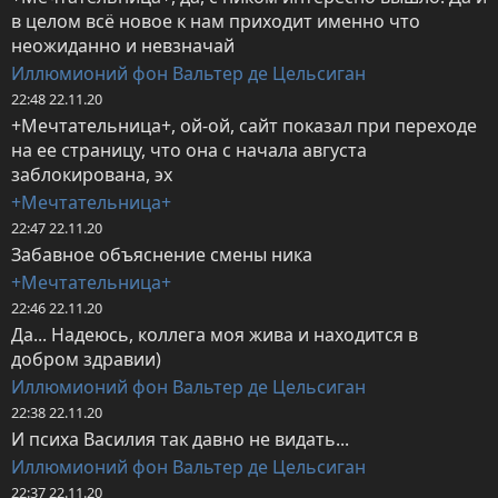
в целом всё новое к нам приходит именно что 
неожиданно и невзначай
Иллюмионий фон Вальтер де Цельсиган
22:48 22.11.20
+Мечтательница+, ой-ой, сайт показал при переходе 
на ее страницу, что она с начала августа 
заблокирована, эх
+Мечтательница+
22:47 22.11.20
Забавное объяснение смены ника
+Мечтательница+
22:46 22.11.20
Да... Надеюсь, коллега моя жива и находится в 
добром здравии)
Иллюмионий фон Вальтер де Цельсиган
22:38 22.11.20
И психа Василия так давно не видать...
Иллюмионий фон Вальтер де Цельсиган
22:37 22.11.20