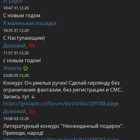
El Zagus
18:47 31.12.20
С новым годом
Я маленькая лошадка
18:35 31.12.20
С Наступающим)
Домовой_
11:57 31.12.20
с новым годом!
Ꭾhöenix
23:06 05.12.20
Конкурс Оч.умелых ручек! Сделай гирлянду без 
ограничения фантазии, без регистрации и СМС. 
https://grouple.co/forum/posts/list/339788.page
Домовой_
19:06 03.12.20
Литературный конкурс "Неожиданный подарок". 
https://grouple.co/forum/posts/list/339757.page