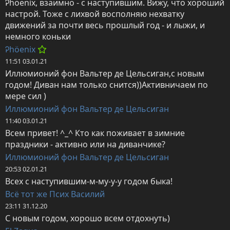
Ꭾhöenix, взаимно - с наступившим. Вижу, что хороший 
настрой. Тоже с лихвой восполняю нехватку 
движений за почти весь прошлый год - и лыжи, и 
немного коньки
Ꭾhöenix
11:51 03.01.21
Иллюмионий фон Вальтер де Цельсиган,с новым 
годом! Диван нам только снится))Активничаем по 
мере сил )
Иллюмионий фон Вальтер де Цельсиган
11:40 03.01.21
Всем привет! ^_^ Кто как поживает в зимние 
праздники - активно или на диванчике?
Иллюмионий фон Вальтер де Цельсиган
20:53 02.01.21
Всех с наступившим-м-му-у-у годом быка!
Всё тот же Псих Василий
23:11 31.12.20
С новым годом, хорошо всем отдохнуть)