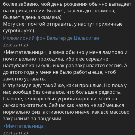
более забавно, мой день рождения обычно выпадает 
на период сессии. Бывает, за день до экзамена, 
бывает в день экзамена)

Могу снег почтой отправить, у нас тут приличные 
сугробы уже)
Иллюмионий фон Вальтер де Цельсиган
23:36 22.11.20
+Мечтательница+, а зима обычно у меня лампово и 
почти вольно проходила, ибо к ее середине 
наступают каникулы и как раз закрывается сессия. А 
до этого года у меня не было работы еще, чтоб 
заметно уставать.

И эту зиму я жду такой же, как и прошлые. Но пока у 
нас вообще без снега всё, что большая редкость. 
Главное, к январю бы сугробы выросли, чтоб на 
лыжах покататься. Сейчас как назло не займешься 
нормально физ. активностью иначе, как всё массово 
закрыли из-за пандемии
+Мечтательница+
23:31 22.11.20