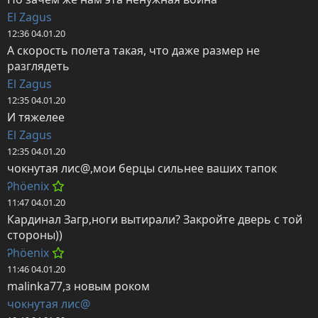
El Zagus
12:36 04.01.20
А скорость полета такая, что даже размер не 
разглядеть
El Zagus
12:35 04.01.20
И тяжелее
El Zagus
12:35 04.01.20
чокнутая лис@,мои берцы сильнее ваших тапок
Ꭾhöenix
11:47 04.01.20
Кардинал Загр,ноги вытирали? Закройте дверь с той 
стороны))
Ꭾhöenix
11:46 04.01.20
malinka77,з новым роком
чокнутая лис@