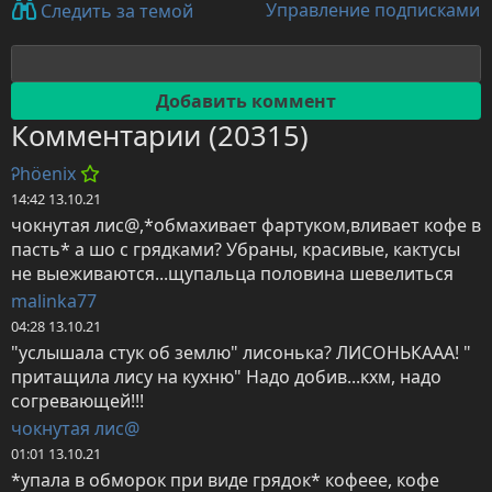
Управление подписками
Следить за темой
Комментарии (20315)
Ꭾhöenix
14:42 13.10.21
чокнутая лис@,*обмахивает фартуком,вливает кофе в 
пасть* а шо с грядками? Убраны, красивые, кактусы 
не выеживаются...щупальца половина шевелиться
malinka77
04:28 13.10.21
"услышала стук об землю" лисонька? ЛИСОНЬКААА! " 
притащила лису на кухню" Надо добив...кхм, надо 
согревающей!!!
чокнутая лис@
01:01 13.10.21
*упала в обморок при виде грядок* кофеее, кофе 