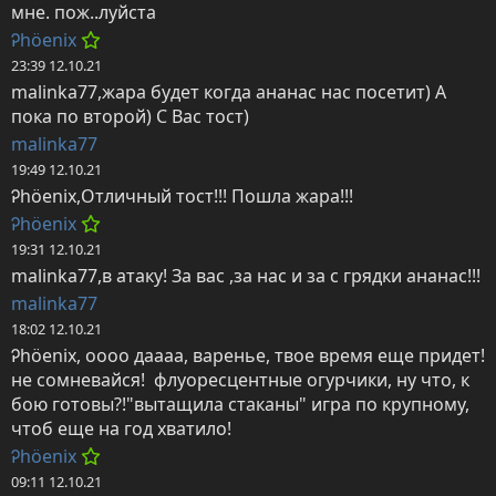
мне. пож..луйста
Ꭾhöenix
23:39 12.10.21
malinka77,жара будет когда ананас нас посетит) А 
пока по второй) С Вас тост)
malinka77
19:49 12.10.21
Ꭾhöenix,Отличный тост!!! Пошла жара!!!
Ꭾhöenix
19:31 12.10.21
malinka77,в атаку! За вас ,за нас и за с грядки ананас!!!
malinka77
18:02 12.10.21
Ꭾhöenix, оооо даааа, варенье, твое время еще придет! 
не сомневайся!  флуоресцентные огурчики, ну что, к 
бою готовы?!"вытащила стаканы" игра по крупному, 
чтоб еще на год хватило!
Ꭾhöenix
09:11 12.10.21