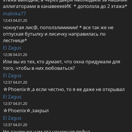
аллигаторами в канавееееИК  * доползла до 2 этажа*
malinka77
12:43 04.01.20
чокнутая лис@, поползлииииии! * все так же не 
отпуская бутылку и лисичку направилась по 
лестнице*
El Zagus
12:38 04.01.20
Или вы из тех, кто думает, что окна придумали для 
того, чтобы в них любоваться?
El Zagus
12:37 04.01.20
☆Phoenix☆,а если честно, то я ее даже не открывал
El Zagus
12:37 04.01.20
☆Phoenix☆,закрыл
El Zagus
12:37 04.01.20
Но зачем же нам эта ненужная война