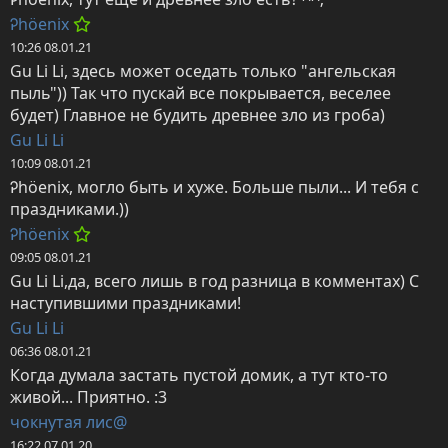
Ꭾhöenix
10:26 08.01.21
Gu Li Li, здесь может оседать только "ангельская 
пыль")) Так что пускай все покрывается, веселее 
будет) Главное не будить древнее зло из гроба)
Gu Li Li
10:09 08.01.21
Ꭾhöenix, могло быть и хуже. Больше пыли... И тебя с 
праздниками.))
Ꭾhöenix
09:05 08.01.21
Gu Li Li,да, всего лишь в год разница в комментах) С 
наступившими праздниками!
Gu Li Li
06:36 08.01.21
Когда думала застать пустой домик, а тут кто-то 
живой... Приятно. :3
чокнутая лис@
16:22 07.01.20