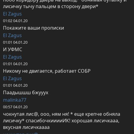
лисичку тычу пальцем в сторону двери*
El Zagus
01:02 04.01.20
Покажите ваши прописки
El Zagus
01:01 04.01.20
И УФМС
El Zagus
01:01 04.01.20
Никому не двигается, работает СОБР
El Zagus
01:01 04.01.20
Паадышшш бжууух
malinka77
00:57 04.01.20
чокнутая лис@, ооо, ням ня! * еще крепче обняла 
лисичку* спасибочкииииИК! хорошая лисичкааа, 
вкусная лисичкаааа