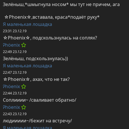
Зелёныш,*шмыгнула носом* мы тут не причем, ага

 ☆Phoenix☆,вставала, краса*подаёт руку*
Я маленькая лошадка
23:31 23.12.19
☆Phoenix☆, подскользнулась на соплях?
Ꭾhöenix
22:49 23.12.19
Зелёныш, подскользнулась))
Я маленькая лошадка
22:47 23.12.19
☆Phoenix☆, ахах, что не так?
Ꭾhöenix
22:44 23.12.19
Соплииии~ /сваливает обратно/
Ꭾhöenix
22:43 23.12.19
людиииии~/бежит на встречу/
Я маленькая лошадка