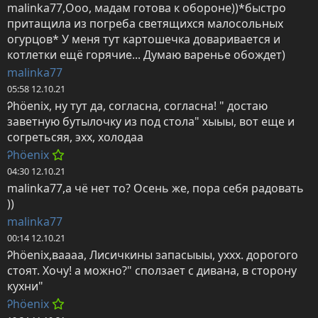
malinka77,Ооо, мадам готова к обороне))*быстро 
притащила из погреба светящихся малосольных 
огурцов* У меня тут картошечка доваривается и 
котлетки ещё горячие... Думаю варенье обождет)
malinka77
05:58 12.10.21
Ꭾhöenix, ну тут да, согласна, согласна! " достаю 
заветную бутылочку из под стола" хыыы, вот еще и 
согретьсяя, эхх, холодаа
Ꭾhöenix
04:30 12.10.21
malinka77,а чё нет то? Осень же, пора себя радовать 
))
malinka77
00:14 12.10.21
Ꭾhöenix,ваааа, Лисичкины запасыыы, уххх. дорогого 
стоят. Хочу! а можно?" сползает с дивана, в сторону 
кухни"
Ꭾhöenix