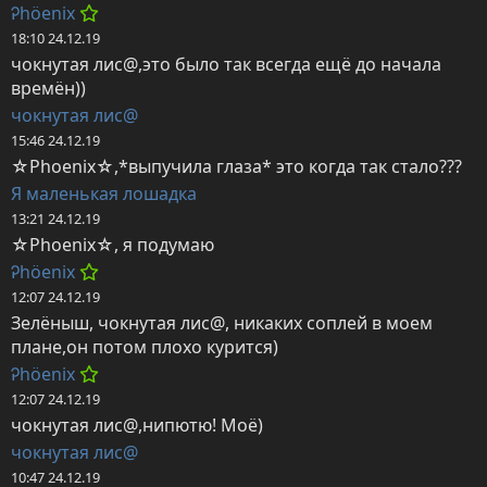
Ꭾhöenix
18:10 24.12.19
чокнутая лис@,это было так всегда ещё до начала 
времён))
чокнутая лис@
15:46 24.12.19
☆Phoenix☆,*выпучила глаза* это когда так стало???
Я маленькая лошадка
13:21 24.12.19
☆Phoenix☆, я подумаю
Ꭾhöenix
12:07 24.12.19
Зелёныш, чокнутая лис@, никаких соплей в моем 
плане,он потом плохо курится)
Ꭾhöenix
12:07 24.12.19
чокнутая лис@,нипютю! Моё)
чокнутая лис@
10:47 24.12.19