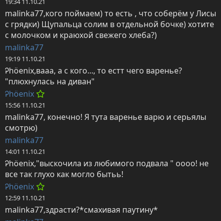
19:34 11.10.21
malinka77,кого поймаем) то есть , что соберём у Лисы 
с грядки) Щупальца солим в отдельной бочке) хотите 
с молочком и краюхой свежего хлеба?)
malinka77
19:19 11.10.21
Ꭾhöenix,вааа, а с кого..., то естт чего варенье? 
"плюхнулась на диван"
Ꭾhöenix
15:56 11.10.21
malinka77, конечно! Я тута варенье варю и серьялы 
смотрю)
malinka77
14:01 11.10.21
Ꭾhöenix,"выскочила из любимого подвала " оооо! не 
все так глухо как могло бытьь!
Ꭾhöenix
12:59 11.10.21
malinka77,здрасти?*смахивая паутину*