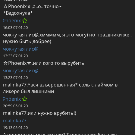
☆Phoenix☆,а..о...точно~

*Вздохнула*
Ꭾhöenix
16:03 07.01.20
чокнутая лис@,хммммм, я это могу) но праздники же , 
нужно быть добрее)
чокнутая лис@
13:23 07.01.20
☆Phoenix☆,или кого то вырубить
чокнутая лис@
13:23 07.01.20
malinka77,*вся взъерошенная* соль с лаймом в 
ликере был лишними
Ꭾhöenix
20:59 05.01.20
malinka77,или нужно врубить!)
malinka77
19:13 05.01.20
А почему нет музыки или? * опустошив бутылку 