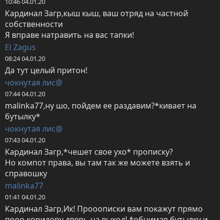
10:46 04.01.20
Кардинал Загр,кыш кыш, ваш отряд на частной 
собственности

Я вправе натравить на вас тапки!
El Zagus
08:24 04.01.20
Да тут целый притон!
чокнутая лис@
07:44 04.01.20
malinka77,ну шо, пойдем ее раздавим?*кивает на 
бутылку*
чокнутая лис@
07:43 04.01.20
Кардинал Загр,*чешет свое ухо* прописку?

Но компот права, вы там так же можете взять и 
справошку
malinka77
01:41 04.01.20
Кардинал Загр,Ик! Прооописки вам покажут прямо 
пооо коридору дверь на выход! *обнимая бутылку и 