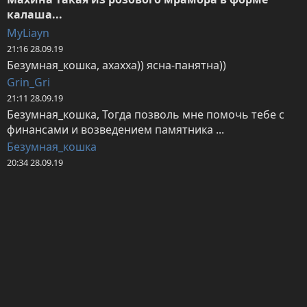
калаша...
MyLiayn
21:16 28.09.19
Безумная_кошка, ахахха)) ясна-панятна))
Grin_Gri
21:11 28.09.19
Безумная_кошка, Тогда позволь мне помочь тебе с 
финансами и возведением памятника ...
Безумная_кошка
20:34 28.09.19
Grin_Gri, что лет не видела. Памятник уже 
заказала
Безумная_кошка
20:33 28.09.19
MyLiayn, я как-то зашла... И до сих пор в нем.
Grin_Gri
19:39 28.09.19
А где Будущее с котом?