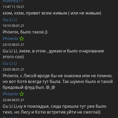
malinka77
11:47 11.10.21
кхэм, кхэм, привет всем живым ( или не живым)
Gu Li Li
10:10 09.01.21
Ꭾhöenix, было такое.))
Ꭾhöenix
23:10 08.01.21
Gu Li Li, эхехе, в этом , думаю и было очарование 
этого соо)
Gu Li Li
23:05 08.01.21
Ꭾhöenix, с Лисой вроде бы не знакома или не помню, 
но вот Котя всегда тут была. Так шумно было и такой 
бредовый флуд был. @_@
Ꭾhöenix
22:44 08.01.21
Gu Li Li,ну я помладше, сюда пришла тут уже было 
тихо, но Лису и Котю встретив уйти не смогла))