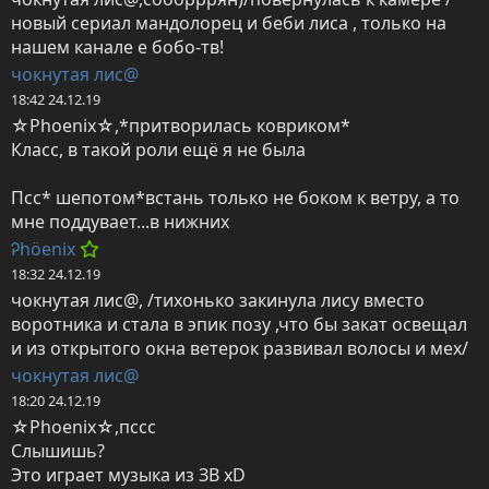
новый сериал мандолорец и беби лиса , только на 
нашем канале е бобо-тв!
чокнутая лис@
18:42 24.12.19
☆Phoenix☆,*притворилась ковриком*

Класс, в такой роли ещё я не была

Псс* шепотом*встань только не боком к ветру, а то 
мне поддувает...в нижних
Ꭾhöenix
18:32 24.12.19
чокнутая лис@, /тихонько закинула лису вместо 
воротника и стала в эпик позу ,что бы закат освещал 
и из открытого окна ветерок развивал волосы и мех/
чокнутая лис@
18:20 24.12.19
☆Phoenix☆,пссс

Слышишь?

Это играет музыка из ЗВ xD