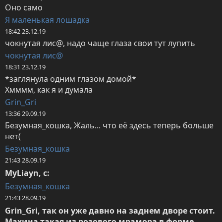
Оно само
Я маленькая лошадка
18:42 23.12.19
чокнутая лис@, надо чаще глаза свои тут лупить
чокнутая лис@
18:31 23.12.19
*заглянула одним глазом домой*

Хмммм, как я и думала
Grin_Gri
13:36 29.09.19
Безумная_кошка, Жаль... что её здесь теперь больше 
нет(
Безумная_кошка
21:43 28.09.19
MyLiayn, с:
Безумная_кошка
21:43 28.09.19
Grin_Gri, так он уже давно на заднем дворе стоит. 
Махина такая из розового мрамора в форме 