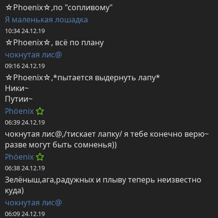
☆Phoenix☆,по "сопливому"
Я маленькая лошадка
10:34 24.12.19
☆Phoenix☆, всё по плану
чокнутая лис@
09:16 24.12.19
☆Phoenix☆,*пытается выдернуть лапу*

Ники~

Путии~
Ꭾhöenix
06:39 24.12.19
чокнутая лис@,/тискает лапку/ я тебе конечно верю~ 
разве могут быть сомненья))
Ꭾhöenix
06:38 24.12.19
Зелёныш,ага,радужных и плыву теперь неизвестно 
куда)
чокнутая лис@
06:09 24.12.19