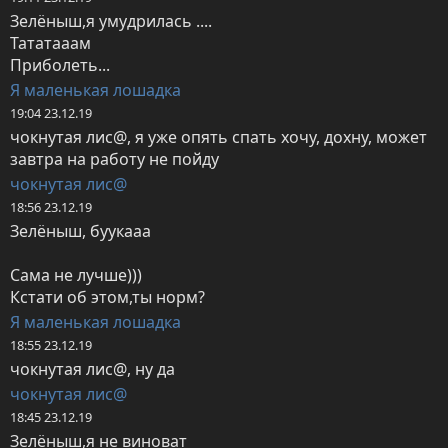
Зелёныш,я умудрилась ....

Тататааам

Приболеть...
Я маленькая лошадка
19:04 23.12.19
чокнутая лис@, я уже опять спать хочу, дохну, может 
завтра на работу не пойду
чокнутая лис@
18:56 23.12.19
Зелёныш, буукааа

Сама не лучше)))

Кстати об этом,ты норм?
Я маленькая лошадка
18:55 23.12.19
чокнутая лис@, ну да
чокнутая лис@
18:45 23.12.19
Зелёныш,я не виноват
