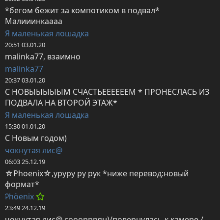
*бегом бежит за компотиком в подвал*

Малииинкаааа
Я маленькая лошадка
20:51 03.01.20
malinka77, взаимно
malinka77
20:37 03.01.20
С НОВЫЫЫЫЫМ СЧАСТЬЕЕЕЕЕЕМ * ПРОНЕСЛАСЬ ИЗ 
ПОДВАЛА НА ВТОРОЙ ЭТАЖ*
Я маленькая лошадка
15:30 01.01.20
С Новым годом)
чокнутая лис@
06:03 25.12.19
☆Phoenix☆,уруру ру рук *ниже перевод:новый 
формат*
Ꭾhöenix
23:49 24.12.19
чокнутая лис@,сооорррян)/повернулась к камере / 