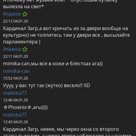
вылезла на свет*
Ꭾhöenix
22:12 04.01.20
Кардинал Загр,а вот кричать из за двери вообще на 
культурно) не толпитесь там у двери все , высылайте 
парламентёра )
Ꭾhöenix
22:11 04.01.20
mimika-can,мы все в коже и блёстках ага))
mimika-can
15:52 04.01.20
Уууу, у вас тут так (жутко) весело!! ХD
malinka77
12:46 04.01.20
☆Phoenix☆,агы))))
malinka77
12:45 04.01.20
Кардинал Загр, нееее, мы через окна со второго 
этажа выходим, а через двери наблюдаем за нашими 