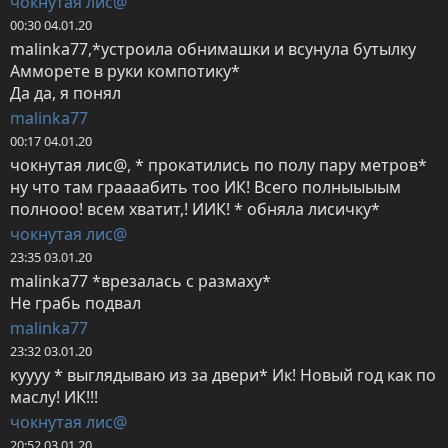
чокнутая лис@
00:30 04.01.20
malinka77,*устроила обнимашки и всунула бутылку 
Амморете в руки компотику*

Да да, я понял
malinka77
00:17 04.01.20
чокнутая лис@, * прокатились по полу пару метров* 
ну что там граааабить тоо ИК! Всего полныыыым 
полнооо! всем хватит,! ИИК! * обняла лисичку*
чокнутая лис@
23:35 03.01.20
malinka77 *врезалась с размаху*

Не грабь подвал
malinka77
23:32 03.01.20
куууу * выглядываю из за двери* Ик! Новый год как по 
маслу! ИК!!!
чокнутая лис@
20:52 03.01.20