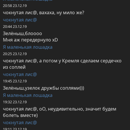
20:58 23.12.19
чокнутая лис@, вахаха, ну мило же?
чокнутая лис@
20:44 23.12.19
Зелёныш,блоооо

Мня аж передернуло хD
Я маленькая лошадка
20:25 23.12.19
чокнутая лис@, а потом у Кремля сделаем сердечко 
из соплей
чокнутая лис@
19:45 23.12.19
Зелёныш,узелок дружбы соплями)))
Я маленькая лошадка
19:32 23.12.19
чокнутая лис@, оО, неудивительно, значит будем 
болеть вместе)
чокнутая лис@
19:11 23.12.19