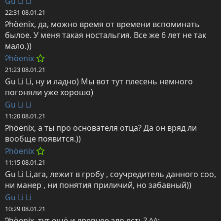
Gu Li Li
22:31 08.01.21
Ꭾhöenix, да, можно время от времени вспоминать 
былое. У меня такая ностальгия. Все же 6 лет не так 
мало.))
Ꭾhöenix
21:23 08.01.21
Gu Li Li, ну и ладно) Мы вот тут плесень немного 
погоняли уже хорошо)
Gu Li Li
11:20 08.01.21
Ꭾhöenix, а ты про основателя отца? Да он вряд ли 
вообще появится.))
Ꭾhöenix
11:15 08.01.21
Gu Li Li,ага, лежит в гробу , соучредитель данного соо, 
ни манер , ни понятия приличий, но забавный))
Gu Li Li
10:29 08.01.21
Ꭾhöenix, тут ещё и древнее зло есть? ^^;