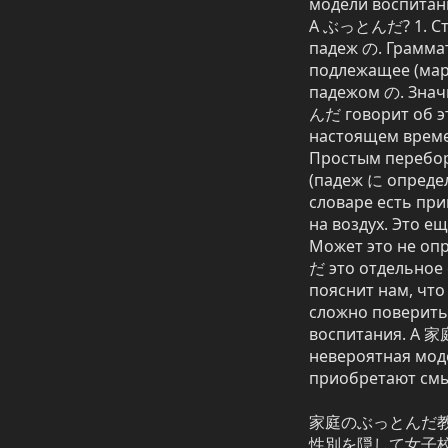
модели воспитани
А ぶっとんだ? 1. Сто
падеж の. Грамма
подлежащее (мар
падежом の. Знач
んだ говорит об э
настоящем вре
Простым перебор
(падеж に определ
словаре есть п
на воздух. Это ещ
Может это не оп
だ это отдельное с
пояснит нам, что
сложно поверит
воспитания. А
невероятная моде
приобретают смыс
家庭のぶっとんだ教
性別を隠して女子校