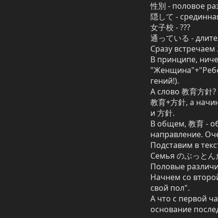
性別 - половое раз
隠して - срединная
女子校 - ???

通っている - длитель
Сразу встречаем 2
В принципе, ниче
"Женщина"+"Ребен
гений!).

А слово 教育方針? Ка
教育+方針, а начина
и 方針.

В общем, 教育 - об
направление. Оч
Подставим в текст
Семья のぶっとんだ 
Половые различи
Начнем со второй
свой пол".

А что с первой 
основание посл