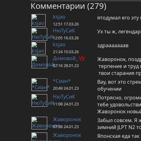
Комментарии (279)
ksjao
ятодумал его эту
12:51 17.03.26
НюТуСиК
Ух ты ж, легенда
12:05 16.03.26
ksjao
здрааааааав
21:24 10.03.26
Домовой_
Жаворонок, позд
07:16 28.01.23
 терпение и труд все перетрут.

 твои старания п
*Сиан*
Вау, вот это стре
20:49 24.01.23
обучении
НюТуСиК
Потрясно, огромн
11:08 24.01.23
тебе удовольстви
Жаворонок новый.
Жаворонок
Забыл совсем. Я ж
07:38 24.01.23
зимний JLPT N2 т
Жаворонок
Японская еда так 