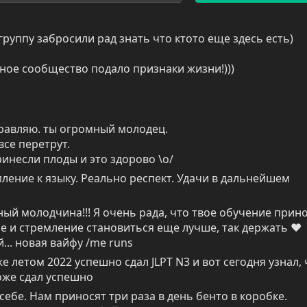
 группу забросили рад знать что ктото еще здесь есть)
рное сообщество подало признаки жизни!)))
равляю. ты огромный молодец.

ринесли плоды и это здорово \о/
мление к языку. Реально респект. Удачи в дальнейшем 
ый молодчина!!! Я очень рада, что твое обучение прино
е и стремление становиться еще лучше, так держать ♥ 
.. новая вайфу /me runs
е летом 2022 успешно сдал JLPT N3 и вот сегодня узнал, ч
оже сдал успешно
себе. Нам приносят три раза в день бенто в коробке. 