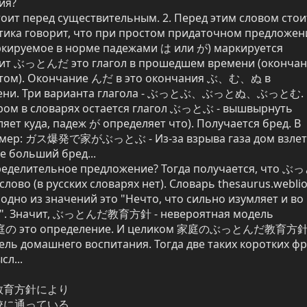
я?

ит перед существительным. 2. Перед этим словом стоит
тика говорит, что при простом придаточном предложени
кируемое в норме падежами は или が) маркируется 
ит ぶっとんだ это глагол в прошедшем времени (окончан
том). Окончание んだ в это окончания ぶ、む、ぬ в 
мени. Три варианта глагола - ぶっとぶ、ぶっとぬ、ぶっとむ. 
ом в словарях остается глагол ぶっとぶ - вышвырнуть 
яет куда, падеж が определяет что). Получается бред. В 
ример: ガス爆発で家がぶっとぶ - Из-за взрыва газа дом взлета
е больший бред...

ределительное предложение? Тогда получается, что 
лово (в русских словарях нет). Словарь thesaurus.weblio.
 одно из значений это "Нечто, что сильно изумляет и во 
ь". Значит, ぶっとんだ教育方針 - невероятная модель 
 家庭の это определение. И целиком 家庭のぶっとんだ教育方針 
ль домашнего воспитания. Тогда две таких коротких фр
л...

育方針により

に通っている
