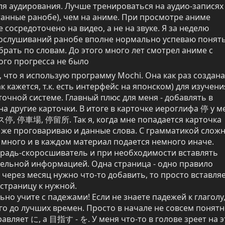
я аудирования. Лучше тренироваться на аудио-записях 
анные ранобе), чем на аниме. При просмотре аниме 
сосредоточено на видео, а не на звуке. Я за неделю 
ослушиваний ранобе вполне нормально успеваю понять
брать по словам. До этого много лет смотрел аниме с 
ого прогресса не было
, что я использую программу Mochi. Она как раз создана 
 кажется, т.к. есть интерфейс на японском) для изучения
точной системе. Главный плюс для меня - добавлять в 
на другие карточки. В итоге в карточке иероглифа 停 у ме
ス停, 停車場, 停留所. Так я, когда мне попадается карточка 
 же проговариваю и данные слова. С грамматикой сложне
много и в каждом материал подается немного иначе. 
радь-скоросшиватель и при необходимости вставлять 
ельной информацией. Одна страница - одно правило 
 через месяц нужно что-то добавить, то просто вставля
траницу к нужной.

но учите с падежами! Если не знаете падежей к глаголу, 
го до лучших времен. Просто в начале не совсем понятно
ляет に, а 目指す - を. У меня что-то в голове зреет на эт