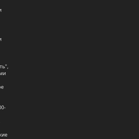
 
 
ь", 
ми 
е 
00-
 
ие 