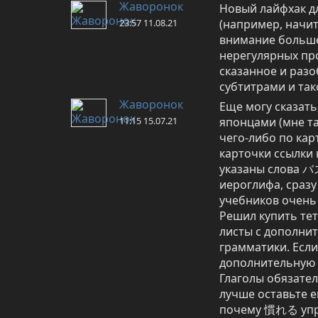
Жаворонок
Новый лайфхак дл
23:57 11.08.21
(например, начит
внимание больше 
нерегулярных пр
сказанное и разо
субтитрами и так
Жаворонок
Еще могу сказать
11:15 15.07.21
японцами (мне так
чего-либо по кар
карточки ссылки 
указаны слова バ
иероглифа, сразу
учебников очень 
Решил купить тет
листы с дополнит
грамматики. Если
дополнительную с
Глаголы обязатель
лучше оставьте е
почему 慣れる управ