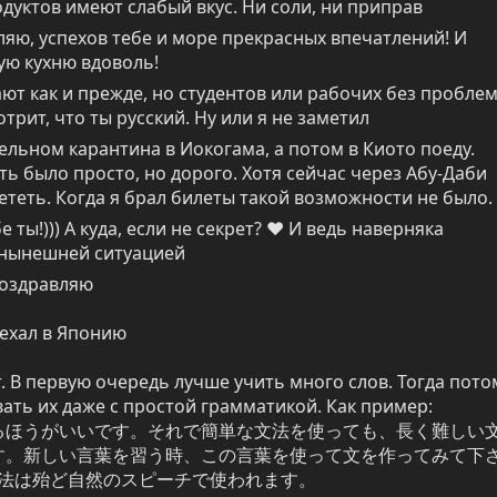
уктов имеют слабый вкус. Ни соли, ни приправ
яю, успехов тебе и море прекрасных впечатлений! И 
ую кухню вдоволь!
ают как и прежде, но студентов или рабочих без проблем.
трит, что ты русский. Ну или я не заметил
ельном карантина в Иокогама, а потом в Киото поеду. 
ть было просто, но дорого. Хотя сейчас через Абу-Даби 
ететь. Когда я брал билеты такой возможности не было.
ты!))) А куда, если не секрет? ♥ И ведь наверняка 
 нынешней ситуацией
поздравляю
иехал в Японию
 В первую очередь лучше учить много слов. Тогда потом
ть их даже с простой грамматикой. Как пример:

るほうがいいです。それで簡単な文法を使っても、長く難しい
す。新しい言葉を習う時、この言葉を使って文を作ってみて下
文法は殆ど自然のスピーチで使われます。