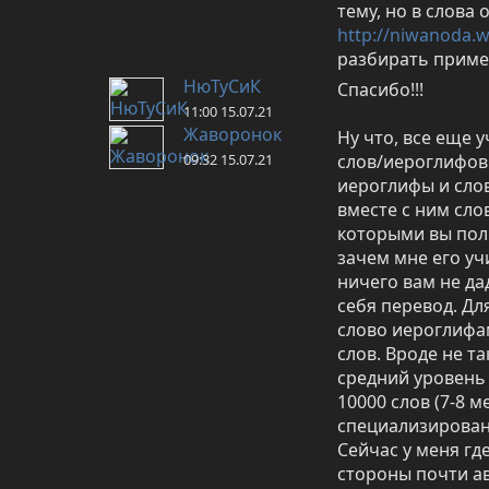
http://niwanoda.
разбирать приме
НюТуСиК
Спасибо!!!
11:00 15.07.21
Жаворонок
Ну что, все еще 
09:32 15.07.21
слов/иероглифов 
иероглифы и слов
вместе с ним слов
которыми вы поль
зачем мне его уч
ничего вам не да
себя перевод. Дл
слово иероглифам
слов. Вроде не та
средний уровень 
10000 слов (7-8 
специализированно
Сейчас у меня где
стороны почти ав