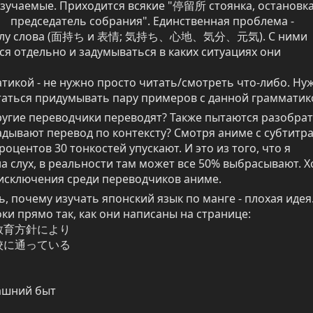
зучаемые. Приходится всякие "停留所 стоянка, остановка
председатель собрания". Единственная проблема - 
ыслу слова (面持ち и 表情; 気持ち、心地、気分、元気). С ними 
я отдельно и задумываться в каких ситуациях они 
атикой - не нужно просто читать/смотреть что-либо. Нуж
таться придумывать пару примеров с данной грамматик
ругие переводчики переводят? Также пытаются разобрат
дывают перевод по контексту? Смотря аниме с субтитра
оцентов 30 тонкостей упускают. И это из того, что я 
а слух, в реальности там может все 50% выбрасывают. Хо
 исключения среди переводчиков аниме.
 почему изучать японский язык по манге - плохая идея.
ки прямо так, как они написаны на странице:

育方針により

に通っている

ашний быт
