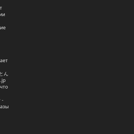
 
и 
ие 
ет 
ぶっとん
jp 
что 
- 
азы 