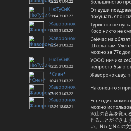
02:22 01.04.22
Большинство прод
НюТуСиК
От души поздравл
21:04 31.03.22
покушать японск
Жаворонок
Туристов не пуск
13:55 31.03.22
Косо никто не смо
Жаворонок
Сейчас на обязат
13:54 31.03.22
Школа там. Улете
можно за 77к дол
НюТуСиК
УООО ничика себе 
12:25 31.03.22
непросто было с
*Сиан*
Жаворонок,вау, 
10:41 31.03.22
Жаворонок
Наконец-то я пр
07:19 31.03.22
Жаворонок
Еще один момент.
12:24 18.08.21
можно использова
沢山の言葉を覚え
作ることができま
い。N５とN４の