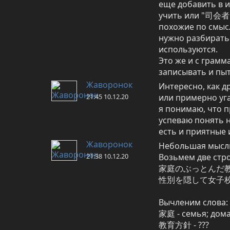
еще добавить в и
учить или "司会者　
похожие по см
нужно разбиратьс
используются.

Это же и с грамм
записывать и пы
Жаворонок
Интересно, как д
21:45 10.12.20
или примерно уга
я понимаю, что пр
успеваю понять н
есть и приятные
Жаворонок
Небольшая мысль,
21:38 10.12.20
Возьмем две стро
家庭のぶっとんだ教
性別を隠して女子校
Вычленим слова:

家庭 - семья; дом
教育方針 - ???
