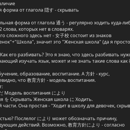
личие

 форма от глагола 隠す - скрывать

ная форма от глагола 通う - регулярно ходить куда-либо
 слова, которых нет в словарях.

го сложного здесь нет - 女子校 состоит из знаков 
ок"+"Школа", значит это "Женская школа" (да я просто
к его разбивать? Это я знаю, что здесь разбивать нужн
ющий изучать язык, может и не знать такие слова как
учение, образование, воспитание. А 方針 - курс, 
евидно, что 教育方針 - модель воспитания.

:

Модель воспитания により

я を Скрывать Женская школа に Ходить.

 части. Она простая - "Ходит в школу для девочек, скрыв
частью? Послелог により может обозначать причину, 
едующих действий. Возможно, 教育方針により - согласно 