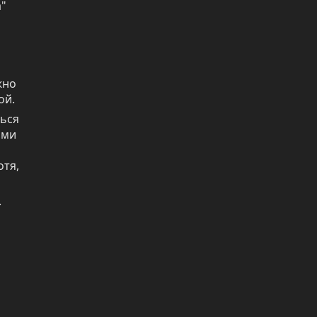
" 
но 
ой.
ься 
ми 
тя, 

