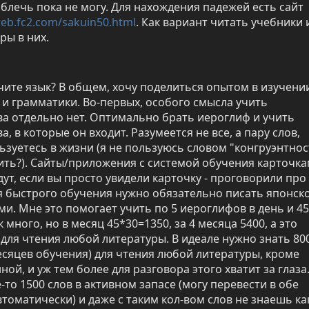
тему, но в слова облечь пока не могу. Для нахождения падежей есть сайт 
web.fc2.com/sakuin50.html
. Как вариант читать учебники и
ры в них.
учите язык? В общем, хочу поделиться опытом в изучении
и грамматики. Во-первых, особого смысла учить 
а отдельно нет. Оптимально брать иероглиф и учить 
а, в которые он входит. Разумеется не все, а пару слов, 
зуетесь в жизни (я не пользуюсь словом "конгруэнтност
ить?). Сайты/приложения с системой обучения карточка
дут, если вы просто увидели карточку - проговорили про 
я быстрого обучения нужно обязательно писать японско
и. Мне это помогает учить по 5 иероглифов в день и 45 
к много, но в месяц 45*30=1350, за 4 месяца 5400, а это 
для чтения любой литературы. В идеале нужно знать 80
месяцев обучения) для чтения любой литературы, кроме 
й, и уж тем более для разговора этого хватит за глаза.
-то 1500 слов в активном запасе (могу перевести в обе 
томатически) и даже с таким кол-вом слов не знаешь как