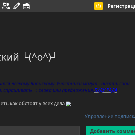
Регистрац
кий └(^o^)┘
ится легкому Японскому.
Участники могут - писать свои
, спрашивать ：слова или предложения.
БУДУ РАДА
ть как обстоят у всех дела
Управление подпис