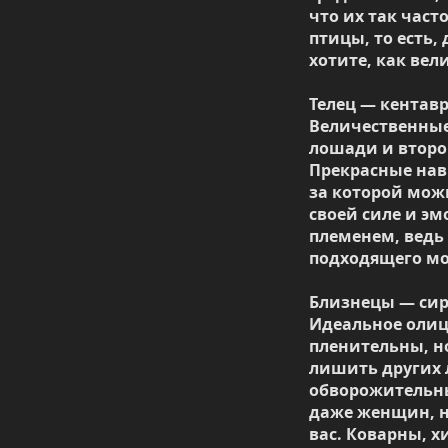
что их так част
птицы, то есть,
хотите, как вел
Телец — кентавр
Величественные
лошади и второ
Прекрасные нав
за которой можн
своей силе и эм
племенем, ведь 
подходящего мон
Близнецы — сир
Идеальное олиц
пленительны, но
лишить других 
обворожительны
даже женщин, но
вас. Коварны, 