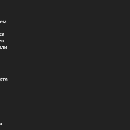
ём 
я 
х 
ли 
та 
 