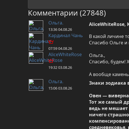
Комментарии (27848)
Ольга.
AliceWhiteRose,
13:36 04.08.26
Кардинал Чань
В какой личине т
Спасибо Ольге и 
07:59 04.08.26
AliceWhiteRose
Ольга.,

Спасибо, будем! Х
19:32 03.08.26
А вообще камень 
Ольга.
Знаки зодиака в
15:06 03.08.26
Овен — виверна

Тот же самый др
ведь не мешает 
ничего страшног
компенсирован
средневековья,