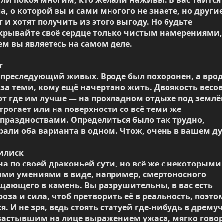
а, о которой вы и сами многого не знаете, но другие 
 и хотят получить из этого выгоду. Но будьте 
крывайте своё сердце только чистым намерениями, 
ем вы являетесь на самом деле.



преследующий живых. Вроде был похоронен, а вроде
 за теми, кому ещё начертано жить. Двоякость весов,
т где им лучше — на прохладном отдыхе под землёй
 трогает или на поверхности со всё теми же 
праздноствами. Определиться было так трудно, 
али оба варианта в одном. Чтож, очень в вашем дух
илиск

а по своей драконьей сути, но всё же с некоторыми 
и умениями в виде, например, смертоносного 
щающего в камень. Вы разрушительны, в вас есть 
оза и сила, чтоб претворить её в реальность, поэтом
ся. И не зря, ведь стоять статуей где-нибудь в дремуч
 застывшим на лице выражением ужаса, мягко говоря