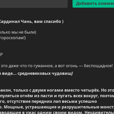
 Кардинал Чань, вам спасибо )
олько мы не были)

гороскопам!)
Р

это даже что-то гуманное, а вот огонь — беспощадное!
 виде... средневековых чудовищ!

акон, только с двумя ногами вместо четырёх. Но это
пуляться огнём из пасти и пугать всех вокруг, поэтом
о, отсутствие передних лап весьма успешно 
о. Мощные, устрашающие и разрушительные монст
 вводящие в ужас одним своим видом. Неудивительн