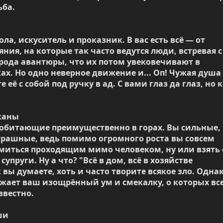
ба.

ла, искуситель и проказник. В вас есть всё — от 
ния, на которые так часто ведутся люди, встревая с 
рода авантюры, что их потом увековечивают в 
ах. Но одно неверное движение и... Оп! Чужая душа 
 её с собой под ручку в ад. С вами глаз да глаз, но ка
каны

обитающие преимущественно в горах. Вы сильные, 
трашные, ведь помимо огромного роста вы совсем 
миться проходящим мимо человеком, ну или взять е
супруги. Ну а что? "Всё в дом, всё в хозяйстве 
 вы думаете, хоть и часто творите всякое зло. Однак
ажает ваш изощрённый ум и смекалку, о которых все
вестно.

и
