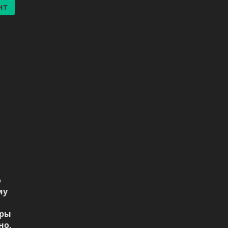
 
у 
ры 
о, 