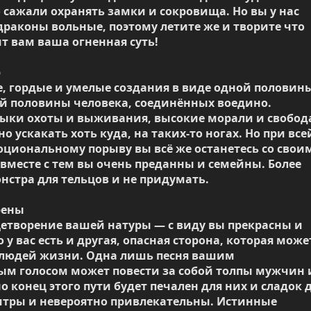
о сажали охранять замки и сокровища. Но вы у нас 
 драконы вольные, поэтому летите же и творите что 
ит вам ваша огненная суть!



, гордые и умелые создания в виде одной половины
й половины человека, соединённых воедино. 
ыки охоты и выживания, высокие морали и свобода
о ускакать хоть куда, на таких-то ногах. Но при всей
оциональному порыву вы всё же останетесь со своим
вместе с тем вы очень преданны и семейны. Более 
стра для тельцов и не придумать.

ены

етворение вашей натуры — с виду вы прекрасны и 
 у вас есть и другая, опасная сторона, которая может
людей жизни. Одна лишь песня вашим 
м голосом может повести за собой толпы мужчин и
 конец этого пути будет печален для них и сладок д
хитры и невероятно привлекательны. Истинные 