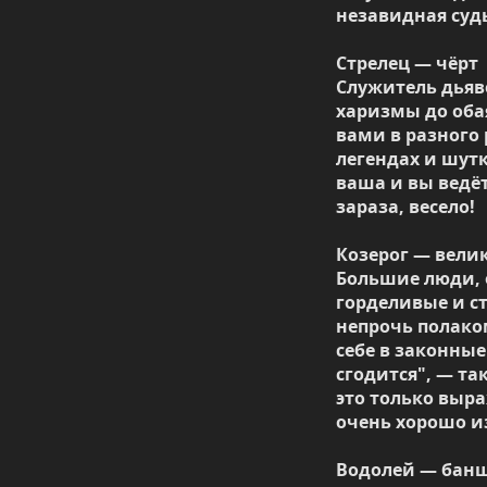
незавидная судь
Стрелец — чёрт

Служитель дьяво
харизмы до обая
вами в разного 
легендах и шутк
ваша и вы ведёте
зараза, весело!

Козерог — вели
Большие люди, 
горделивые и с
непрочь полако
себе в законные 
сгодится", — так
это только выр
очень хорошо из
Водолей — банш