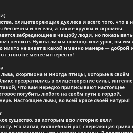
и)

тва, олицетворяющие дух леса и всего того, что в н
ы беспечны и веселы, а также хрупки и скромны. 
авятся забредающие в чащобу люди, но показыватьс
ом спешите. Нужна ли им помощь или урок, вы им и
о никто не знает в какой именно манере — доброй и
от этого не менее интересно!

а

 льва, скорпиона и иногда птицы, которые в своём 
лике превратились в олицетворение силы, интеллек
 такой, что вам нередко приписывают настоящее 
товое погубить любого на своём пути в гордой, 
ере. Настоящие львы, во всей красе своей натуры!



ое существо, за которым всю историю вели 
оту. Его магия, волшебный рог, сверкающая грива и
ли покоя многим, кто желали наживы. В вас таится 