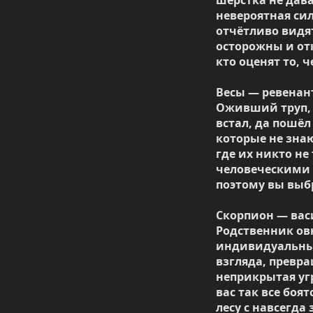
невероятная сил
отчётливо видят
осторожны и от
кто оценят то, ч
Весы — ревенант
Оживший труп, 
встал, да пошёл
которые не знаю
где их никто не
человеческими 
поэтому вы выбр
Скорпион — вас
Родственник овн
индивидуальным
взгляда, превра
неприкрытая угр
вас так все боят
лесу с навсегда