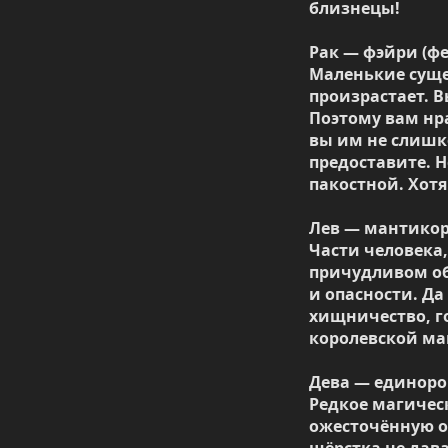
близнецы!

Рак — фэйри (фе
Маленькие сущес
произрастает. В
Поэтому вам нр
вы им не слишк
предоставите. Н
пакостной. Хотя 
Лев — мантикор
Части человека,
причудливом об
и опасности. Да
хищничество, го
королевской ман
Дева — единорог
Редкое магическ
ожесточённую ох
шёрстка не дава