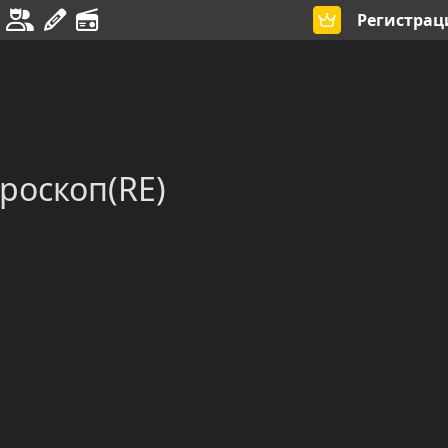
Регистрац
роскоп(RE)