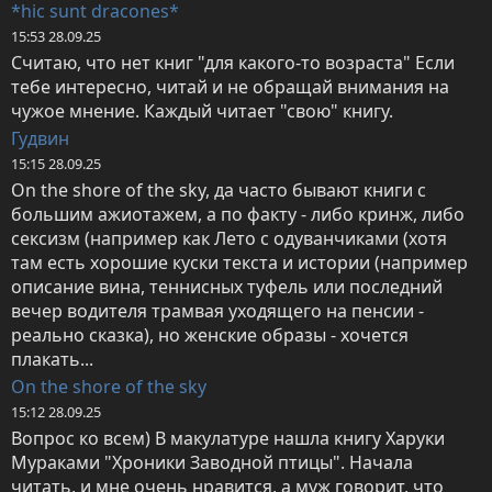
*hic sunt dracones*
15:53 28.09.25
Считаю, что нет книг "для какого-то возраста" Если 
тебе интересно, читай и не обращай внимания на 
чужое мнение. Каждый читает "свою" книгу.
Гудвин
15:15 28.09.25
On the shore of the sky, да часто бывают книги с 
большим ажиотажем, а по факту - либо кринж, либо 
сексизм (например как Лето с одуванчиками (хотя 
там есть хорошие куски текста и истории (например 
описание вина, теннисных туфель или последний 
вечер водителя трамвая уходящего на пенсии - 
реально сказка), но женские образы - хочется 
плакать...
On the shore of the sky
15:12 28.09.25
Вопрос ко всем) В макулатуре нашла книгу Харуки 
Мураками "Хроники Заводной птицы". Начала 
читать, и мне очень нравится, а муж говорит, что 