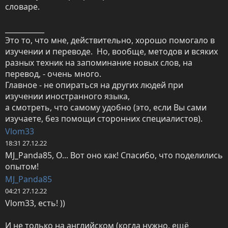
словаре.

___________

Это то, что мне, действительно, хорошо помогало в 
изучении и переводе.  Но, вообще, методов и всяких 
разных техник на запоминание новых слов, на 
перевод, - очень много. 

Главное - не опираться на других людей при 
изучении иностранного языка, 

а смотреть, что самому удобно (это, если Вы сами 
изучаете, без помощи сторонних специалистов).
Vlom33
18:31 27.12.22
MJ_Panda85, О... Вот оно как! Спасибо, что поделились 
опытом!
MJ_Panda85
04:21 27.12.22
Vlom33, есть! ))                                                                                                        

И не только на английском (когда нужно, ещё 