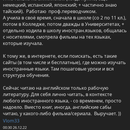
немецкий, испанский, японский; + частично знаю 
тайский).  Работаю  проф.переводчиком.                                                    
А учила в своё время, сначала в школе (со 2 по 11 кл.), 
потом в Колледже, потом дважды в Университетах, + 
отдельно ходила в школу иностран.языков, общалась 
с носителями, смотрела фильмы на тех языках, 
которые изучала.     

К тому же, в интернете, если поискать, есть такие 
сайты (в том числе и бесплатные), где можно изучать 
иностранные языки. Там пошаговые уроки и вся 
структура обучения. 

Сейчас читаю на английском только рабочую 
литературу. Для себя лично читать, в контексте 
любого иностранного языка, - со временем, просто 
надоело. Вместо книг, иногда, английские сабы 
читаю, у какого-либо фильма/сериала.  Выручает. ))
Vlom33
00:30 26.12.22