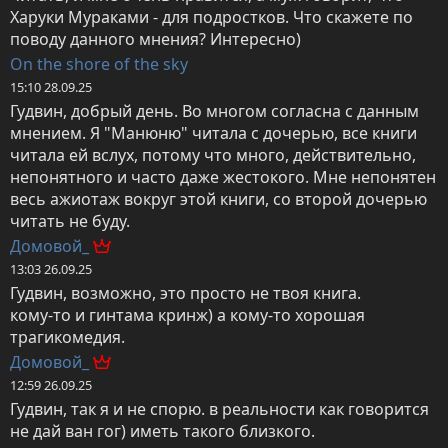
Харуки Мураками - для подростков. Что скажете по 
поводу данного мнения? Интересно)
On the shore of the sky
15:10 28.09.25
Гудвин, добрый день. Во многом согласна с данным 
мнением. Я "Манюню" читала с дочерью, все книги 
читала ей вслух, потому что много, действительно, 
непонятного и часто даже жестокого. Мне непонятен 
весь ажиотаж вокруг этой книги, со второй дочерью 
читать не буду.
Домовой_
13:03 26.09.25
Гудвин, возможно, это просто не твоя книга.

кому-то и гинтама кринж) а кому-то хорошая 
трагикомедия.
Домовой_
12:59 26.09.25
Гудвин, так я и не спорю. в реальности как говорится 
не дай ван гог) иметь такого близкого.
