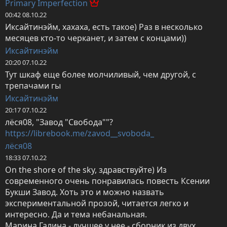
Primary Imperfection
00:42 08.10.22
Иксайтинэйм, хахаха, есть такое) Раз в несколько 
месяцев кто-то черканет, и затем с концами))
Иксайтинэйм
20:20 07.10.22
Тут шкаф еще более молчиливый, чем другой, с 
трепачами гы
Иксайтинэйм
20:17 07.10.22
https://librebook.me/zavod__svoboda_
лёся08
18:33 07.10.22
On the shore of the sky, здравствуйте) Из 
современного очень понравилась повесть Ксении 
Букши Завод. Хоть это и можно назвать 
экспериментальной прозой, читается легко и 
интересно. Да и тема небанальная. 

Марина Галина - лучшее у нее - сборник из двух 