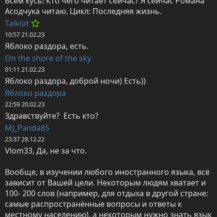
Всем кусь! Кто чего читает сейчас? Я сейчас Романа 
Асодчука читаю. Цикл: Последняя жизнь.
Taiklot
10:57 21.02.23
Яблоко раздора, есть.
On the shore of the sky
01:11 21.02.23
Яблоко раздора, доброй ночи) Есть))
Яблоко раздора
22:59 20.02.23
Здравствуйте?  Есть кто?
MJ_Panda85
23:37 28.12.22
Vlom33, Да, не за что. 

Вообще, в изучении любого иностранного языка, всё 
зависит от Вашей цели. Некоторым людям хватает и 
100- 200 слов (например, для отдыха в другой стране: 
самые распространённые вопросы и ответы к 
местному населению), а некоторым нужно знать язык 