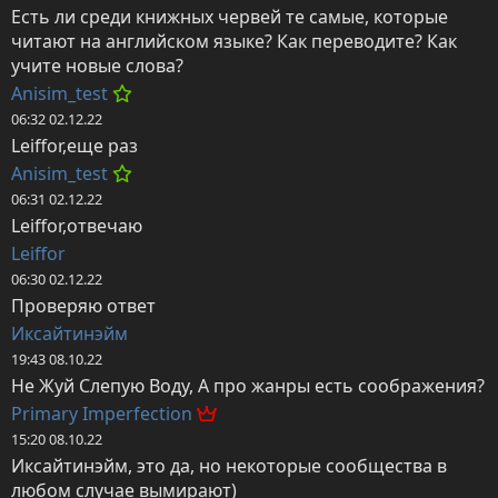
Есть ли среди книжных червей те самые, которые 
читают на английском языке? Как переводите? Как 
учите новые слова?
Anisim_test
06:32 02.12.22
Leiffor,еще раз
Anisim_test
06:31 02.12.22
Leiffor,отвечаю
Leiffor
06:30 02.12.22
Проверяю ответ
Иксайтинэйм
19:43 08.10.22
Не Жуй Слепую Воду, А про жанры есть соображения?
Primary Imperfection
15:20 08.10.22
Иксайтинэйм, это да, но некоторые сообщества в 
любом случае вымирают)