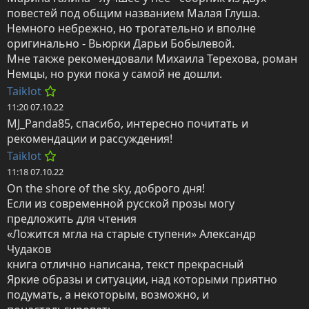
повестей под общим названием Малая Глуша.

Немного небрежно, но трогательно и вполне 
оригинально - Вьюрки Дарьи Бобылевой.

Мне также рекомендовали Михаила Терехова, роман 
Немцы, но руки пока у самой не дошли.
Taiklot
11:20 07.10.22
MJ_Panda85, спасибо, интересно почитать и 
рекомендации и рассуждения!
Taiklot
11:18 07.10.22
On the shore of the sky, доброго дня!

Если из современной русской прозы могу 
предложить для чтения 

«Ложится мгла на старые ступени» Александр 
Чудаков

книга отлично написана, текст прекрасный

Яркие образы и ситуации, над которыми приятно 
подумать, а некоторым, возможно, и 