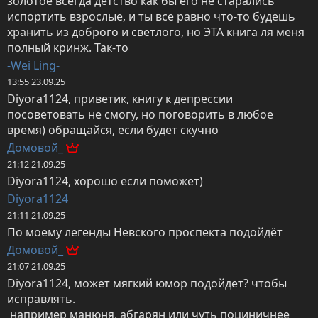
золотое всегда детство как бы его не старались 
испортить взрослые, и ты все равно что-то будешь 
хранить из доброго и светлого, но ЭТА книга ля меня 
полный кринж. Так-то
-Wei Ling-
13:55 23.09.25
Diyora1124, приветик, книгу к депрессии 
посоветовать не смогу, но поговорить в любое 
время) обращайся, если будет скучно
Домовой_
21:12 21.09.25
Diyora1124, хорошо если поможет)
Diyora1124
21:11 21.09.25
По моему легенды Невского проспекта подойдёт
Домовой_
21:07 21.09.25
Diyora1124, может мягкий юмор подойдет? чтобы 
исправлять.

 например манюня, абгарян или чуть поциничнее 