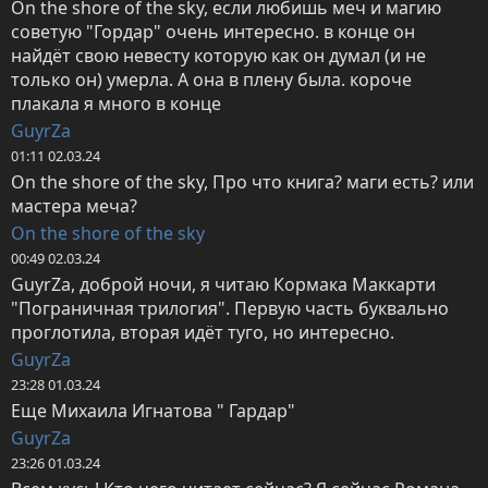
On the shore of the sky, если любишь меч и магию 
советую "Гордар" очень интересно. в конце он 
найдёт свою невесту которую как он думал (и не 
только он) умерла. А она в плену была. короче 
плакала я много в конце
GuyrZa
01:11 02.03.24
On the shore of the sky, Про что книга? маги есть? или 
мастера меча?
On the shore of the sky
00:49 02.03.24
GuyrZa, доброй ночи, я читаю Кормака Маккарти 
"Пограничная трилогия". Первую часть буквально 
проглотила, вторая идёт туго, но интересно.
GuyrZa
23:28 01.03.24
Еще Михаила Игнатова " Гардар"
GuyrZa
23:26 01.03.24