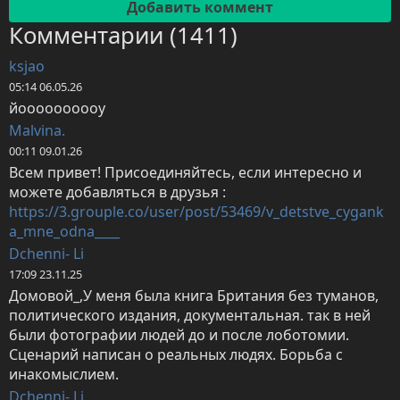
Комментарии (1411)
ksjao
05:14 06.05.26
йоооооооооу
Malvina.
00:11 09.01.26
Всем привет! Присоединяйтесь, если интересно и 
можете добавляться в друзья : 
https://3.grouple.co/user/post/53469/v_detstve_cygank
a_mne_odna____
Dchenni- Li
17:09 23.11.25
Домовой_,У меня была книга Британия без туманов, 
политического издания, документальная. так в ней 
были фотографии людей до и после лоботомии. 
Сценарий написан о реальных людях. Борьба с 
инакомыслием.
Dchenni- Li