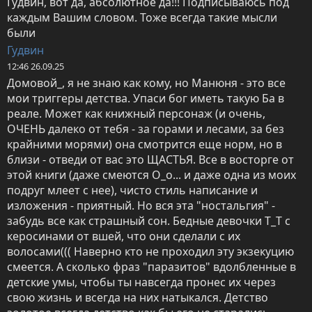
Гудвин, вот да, абсолютное да!!! Подписываюсь под 
каждым Вашим словом. Тоже всегда такие мысли 
были
Гудвин
12:46 26.09.25
Домовой_, я не знаю как кому, но Манюня - это все 
мои триггеры детства. Упаси бог иметь такую Ба в 
реале. Может как книжный персонаж (и очень, 
ОЧЕНЬ далеко от тебя - за горами и лесами, за без 
крайними морями) она смотрится еще норм, но в 
близи - отведи от вас это ЩАСТЬЯ. Все в восторге от 
этой книги (даже смеются О_о... и даже одна из моих 
подруг млеет с нее), чисто стиль написание и 
изложения - приятный. Но вся эта "ностальгия" - 
забудь все как страшный сон. Бедные девочки Т_Т с 
керосинами от вшей, что они сделали с их 
волосами((( Наверно кто не проходил эту экзекуцию 
смеется. А сколько фраз "паразитов" вдолбленные в 
детские умы, чтобы ты навсегда пронес их через 
свою жизнь и всегда на них натыкался. Детство 