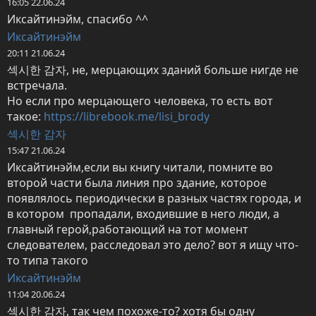
16:05 22.06.24
Иксайтинэйм, спасибо ^^
Иксайтинэйм
20:11 21.06.24
섹시한 감자, не, мерцающих зданий больше нигде не 
встречала.

Но если про мерцающего человека, то есть вот 
такое: 
https://librebook.me/lisi_brody
섹시한 감자
15:47 21.06.24
Иксайтинэйм,если вы книгу читали, помните во 
второй части была линия про здание, которое 
появлялось периодически в разных частях города, и 
в котором  пропадали, входившие в него люди, а 
главный герой,работающий на тот момент 
следователем, расследовал это дело? вот я ищу что-
то типа такого
Иксайтинэйм
11:04 20.06.24
섹시한 감자, так чем похоже-то? хотя бы одну 