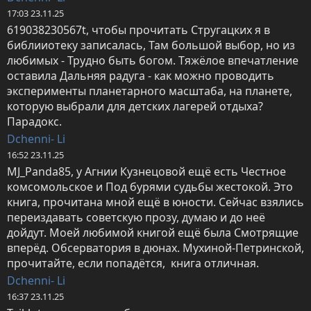
17:03 23.11.25
619038230567t, чтобы прочитать Стругацких я в 
библииотеку записалась, Там большой выбор, но из 
любимых - Трудно быть богом. Тяжёлое впечатление 
оставила Дальняя радуга - как можно проводить 
эксперименты планетарного масштаба, на планете, 
которую выбрали для детских лагерей отдыха? 
Парадокс.
Dchenni- Li
16:52 23.11.25
MJ_Panda85, у Агнии Кузнецовой ещё есть Честное 
комсомольское и Под бурями судьбы жестокой. Это 
книга, прочитана мной ещё в юности. Сейчас взялись 
переиздавать советскую прозу, думаю и до неё 
дойдут. Моей любимой книгой ещё была Смотрящие 
вперёд. Обсерватория в дюнах. Мухиной-Петринской, 
прочитайте, если попадётся,  книга отличная.
Dchenni- Li
16:37 23.11.25