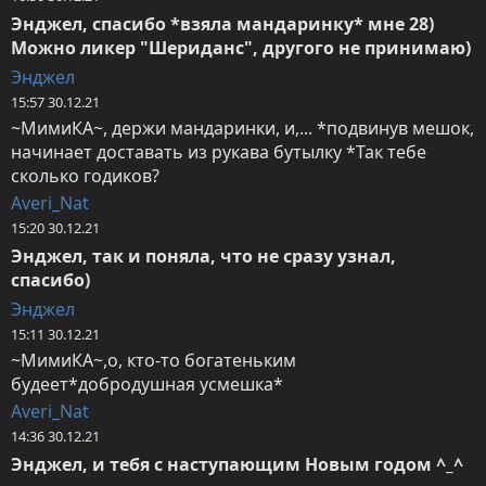
Энджел, спасибо *взяла мандаринку* мне 28)

Можно ликер "Шериданс", другого не принимаю)
Энджел
15:57 30.12.21
~МимиКА~, держи мандаринки, и,... *подвинув мешок, 
начинает доставать из рукава бутылку *Так тебе 
сколько годиков?
Averi_Nat
15:20 30.12.21
Энджел, так и поняла, что не сразу узнал, 
спасибо)
Энджел
15:11 30.12.21
~МимиКА~,о, кто-то богатеньким 
будеет*добродушная усмешка*
Averi_Nat
14:36 30.12.21
Энджел, и тебя с наступающим Новым годом ^_^