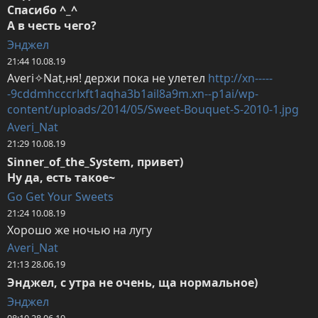
Спасибо ^_^

А в честь чего?
Энджел
21:44 10.08.19
Averi✧Nat,ня! держи пока не улетел 
http://xn-----
-9cddmhcccrlxft1aqha3b1ail8a9m.xn--p1ai/wp-
content/uploads/2014/05/Sweet-Bouquet-S-2010-1.jpg
Averi_Nat
21:29 10.08.19
Sinner_of_the_System, привет)

Ну да, есть такое~
Go Get Your Sweets
21:24 10.08.19
Хорошо же ночью на лугу
Averi_Nat
21:13 28.06.19
Энджел, с утра не очень, ща нормальное)
Энджел
08:10 28.06.19