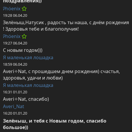
поздравления))
Ꭾhöenix
19:28 06.04.20
Зелёныш,Натусик , радость ты наша, с днём рождения 
! Здоровья тебе и благополучия!
Ꭾhöenix
19:27 06.04.20
С новым годом)))
Я маленькая лошадка
18:59 06.04.20
Averi✧Nat, с прошедшем днем рождения) счастья, 
здоровья, удачи и любви)
Я маленькая лошадка
16:31 01.01.20
Averi✧Nat, спасибо)
Averi_Nat
16:20 01.01.20
Зелёныш, и тебя с Новым годом, спасибо 
большое))