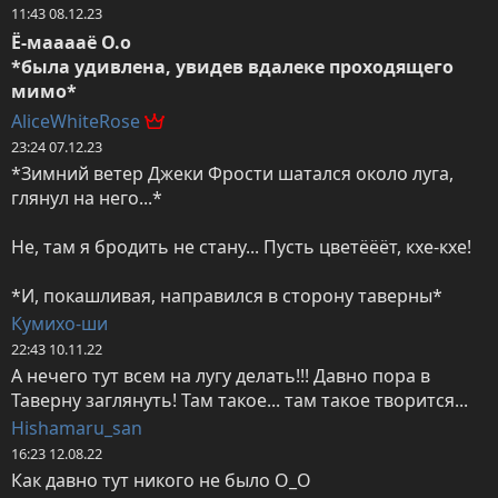
11:43 08.12.23
Ё-мааааё О.о

*была удивлена, увидев вдалеке проходящего 
мимо*
AliceWhiteRose
23:24 07.12.23
*Зимний ветер Джеки Фрости шатался около луга, 
глянул на него...*

Не, там я бродить не стану... Пусть цветёёёт, кхе-кхе!

*И, покашливая, направился в сторону таверны*
Кумихо-ши
22:43 10.11.22
А нечего тут всем на лугу делать!!! Давно пора в 
Таверну заглянуть! Там такое... там такое творится...
Hishamaru_san
16:23 12.08.22
Как давно тут никого не было О_О