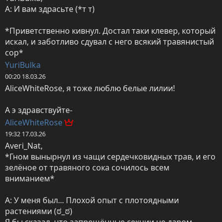
А: И вам здрасьте (*т т)

*Приветственно кивнул. Достал таки клевер, который 
искал, и заботливо сдувал с него всякий травянистый 
сор*
YuriBulka
00:20 18.03.26
AliceWhiteRose, я тоже люблю белые лилии!

А э здравствуйте-
AliceWhiteRose
19:32 17.03.26
Averi_Nat,

*Гном вынырнул из чащи сердечковидных трав, и его 
зелёное от травяного сока сочилось всем 
вниманием*

А: У меня был... Плохой опыт с плотоядными 
растениями (ಠ⁠_⁠ಠ)

Я бы сказал, что запрещённые секции не даром 