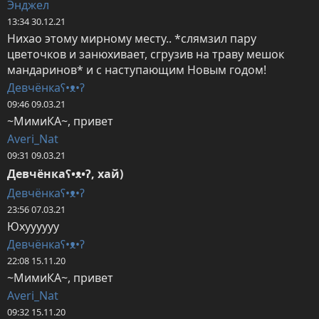
Энджел
13:34 30.12.21
Нихао этому мирному месту.. *слямзил пару 
цветочков и занюхивает, сгрузив на траву мешок 
мандаринов* и с наступающим Новым годом!
Девчёнкаʕ•ᴥ•ʔ
09:46 09.03.21
~МимиКА~, привет
Averi_Nat
09:31 09.03.21
Девчёнкаʕ•ᴥ•ʔ, хай)
Девчёнкаʕ•ᴥ•ʔ
23:56 07.03.21
Юхуууууу
Девчёнкаʕ•ᴥ•ʔ
22:08 15.11.20
~МимиКА~, привет
Averi_Nat
09:32 15.11.20