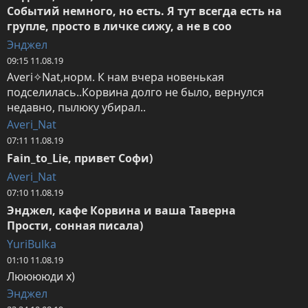
Событий немного, но есть. Я тут всегда есть на 
групле, просто в личке сижу, а не в соо
Энджел
09:15 11.08.19
Averi✧Nat,норм. К нам вчера новенькая 
подселилась..Корвина долго не было, вернулся 
недавно, пылюку убирал..
Averi_Nat
07:11 11.08.19
Fain_to_Lie, привет Софи)
Averi_Nat
07:10 11.08.19
Энджел, кафе Корвина и ваша Таверна

Прости, сонная писала)
YuriBulka
01:10 11.08.19
Лююююди х)
Энджел