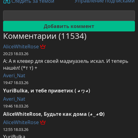
Управление подписками
Следить за темой
Комментарии (11534)
AliceWhiteRose
20:23 18.03.26
А: А я клевер для своей мадмуазель искал. И теперь 
нашёл! (*т т) +
Averi_Nat
19:47 18.03.26
YuriBulka, и тебе приветик ( ◕ヮ◕)
Averi_Nat
19:46 18.03.26
AliceWhiteRose, Будьте как дома (◕‿◕✿)
AliceWhiteRose
12:55 18.03.26
YuriBulka,
