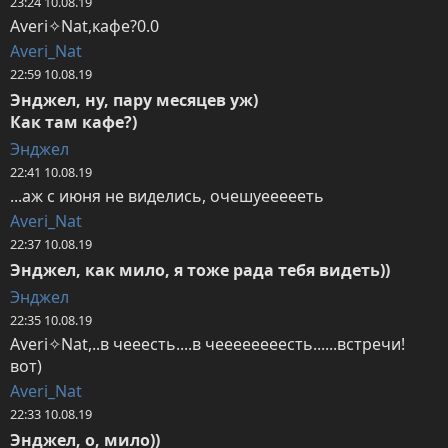
23:24 10.08.19
Averi✧Nat,кафе?0.0
Averi_Nat
22:59 10.08.19
Энджел, ну, пару месяцев уж)

Как там кафе?)
Энджел
22:41 10.08.19
...аж с июня не виделись, очешуеееееть
Averi_Nat
22:37 10.08.19
Энджел, как мило, я тоже рада тебя видеть))
Энджел
22:35 10.08.19
Averi✧Nat,..в чееесть....в чеееееееесть......встречи! 
вот)
Averi_Nat
22:33 10.08.19
Энджел, о, мило))
