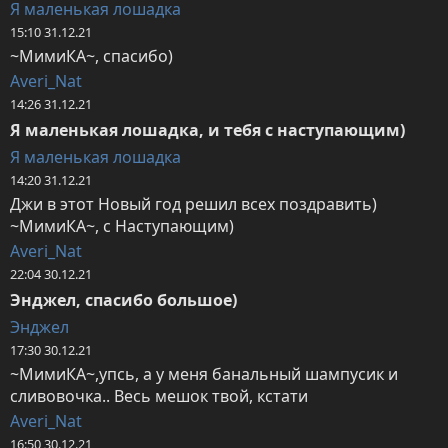
Я маленькая лошадка
15:10 31.12.21
~МимиКА~, спасибо)
Averi_Nat
14:26 31.12.21
Я маленькая лошадка, и тебя с наступающим)
Я маленькая лошадка
14:20 31.12.21
Джи в этот Новый год решил всех поздравить)  
~МимиКА~, с Наступающим)
Averi_Nat
22:04 30.12.21
Энджел, спасибо большое)
Энджел
17:30 30.12.21
~МимиКА~,упсь, а у меня банальный шампусик и 
сливовочка.. Весь мешок твой, кстати
Averi_Nat
16:50 30.12.21