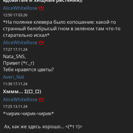
AliceWhiteRose
12:50 17.03.26
*На полянке клевера было копошение: какой-то 
странный белобрысый гном в зелёном там что-то 
старательно искал*
AliceWhiteRose
17:27 17.11.24
Nata_SNS,

Привет (*г._г)

Тебе нравятся цветы?
Averi_Nat
11:39 17.11.24
Хммм... Σ(□_□)
AliceWhiteRose
17:25 13.11.24
*чирик-чирик-чирик*

 Ах, как же здесь хорошо... <(*т т)>
