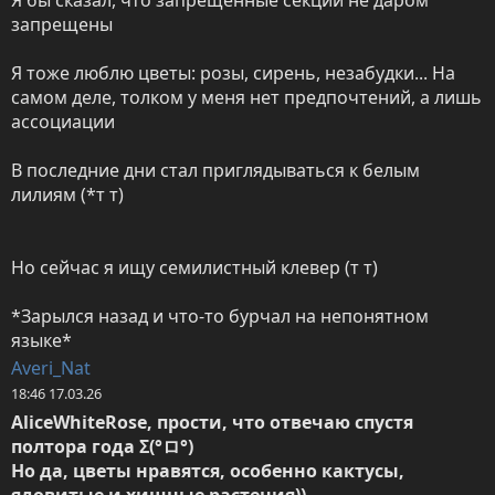
запрещены 

Я тоже люблю цветы: розы, сирень, незабудки... На 
самом деле, толком у меня нет предпочтений, а лишь 
ассоциации 

В последние дни стал приглядываться к белым 
лилиям (*т т)

Но сейчас я ищу семилистный клевер (т т)

*Зарылся назад и что-то бурчал на непонятном 
языке*
Averi_Nat
18:46 17.03.26
AliceWhiteRose, прости, что отвечаю спустя 
полтора года Σ(°ロ°)

Но да, цветы нравятся, особенно кактусы, 
ядовитые и хищные растения))