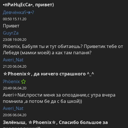
•пРиНцЕсСа•, привет)
Девчёнкаʕ•ᴥ•ʔ
00:50 15.11.20
Привет
GuyrZa
23:08 19.09.20
Ꭾhöenix, Бабуля ты и тут обитаешь? Приветик тебе от 
Лебедя (мамки моей) а как там папаня?
Averi_Nat
21:20 06.04.20
☆Phoenix☆, да ничего страшного ^_^
Ꭾhöenix
20:49 06.04.20
Averi✧Nat,прости меня за опоздание,с утра вчера 
помнила ,а потом бе да с ба шкой))
Averi_Nat
20:06 06.04.20
Зелёныш, ☆Phoenix☆, Спасибо большое за 