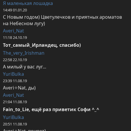
Я маленькая лошадка
14:49 01.01.20
С Новым годом) Цветулечков и приятных ароматов 
на Небесном лугу)
Averi_Nat
11:18 24.10.19
Тот_самый_Ирландец, спасибо)
The_very_Irishman
22:58 22.10.19
А милый у вас луг...
YuriBulka
23:39 11.08.19
Averi✧Nat, ды)
Averi_Nat
21:04 11.08.19
Fain_to_Lie, ещё раз приветик Софи ^_^
YuriBulka
20:51 11.08.19
Averi✧Nat, привет)