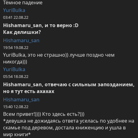
Тёмное падение
YuriBulka
03:41 22.08.22
Hishamaru_san, и то верно :D

Как делишки?
Hishamaru_san
19:54 19.08.22
YuriBulka, это не страшно)) лучше поздно чем 
никогда)))
YuriBulka
05:54 18.08.22
Hishamaru_san, отвечаю с сильным запозданием, 
но я тут есть ахахах
Hishamaru_san
15:40 12.08.22
Всем привет!)))) Кто здесь есть?)))

*девушка не дожидаясь ответа уселась по удобнее на 
скамье под деревом, достала книженцию и ушла в 
мир книги*