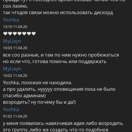
соо лазяю,

так чтодля связи можно использовать дискорд
Yoshka
13:10 11.04.20
❤️❤️❤️❤️❤️❤️❤️
MyLiayn
10:03 11.04.20
все соо разные, и там по ним нужно пробежаться

но если что, готова помочь или поддержать
MyLiayn
10:02 11.04.20
Yoshka, похожих не находила.

а про удалить, нууууу оповещения пока не было 
спасибо админам)

возродить? ну почему бы и да!)
Yoshka
01:02 11.04.20
у меня появилась навязчивая идея либо возродить 
это группу ,либо же создать что-то подобное 
