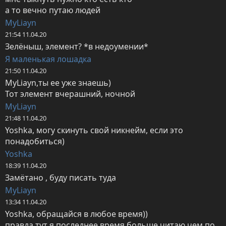
а то вечно путаю людей
MyLiayn
21:54 11.04.20
Зелёныш, элемент? *в недоумении*
Я маленькая лошадка
21:50 11.04.20
MyLiayn,ты ее уже знаешь)

Тот элемент вчерашний, ночной
MyLiayn
21:48 11.04.20
Yoshka, могу скинуть свой никнейм, если это 
понадобиться)
Yoshka
18:39 11.04.20
Замётано , буду писать туда
MyLiayn
13:34 11.04.20
Yoshka, обращайся в любое время))

правда тут я последнее время больше читаю чем по 