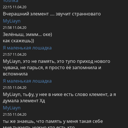
Yoshka
22:15 11.04.20
Вчерашний элемент .... звучит странновато
MyLiayn
21:58 11.04.20
Зелёныш, эммм... оке)

как скажешь))
Я маленькая лошадка
21:57 11.04.20
MyLiayn, это не память, это тупо приход нового 
чувака, не парься, я просто ёё запомнила и 
вспомнила
Я маленькая лошадка
21:55 11.04.20
MyLiayn, тьфу, у нее в нике есть слово клемент, а я 
думала элемент Хд
MyLiayn
21:55 11.04.20
ты же знаешь, что память у меня такая себе

мне тыкнуть нужно кто есть кто
