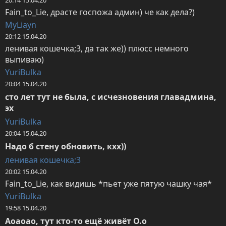
Fain_to_Lie, драсте госпожа админ) че как дела?)
MyLiayn
20:12 15.04.20
ленивая кошечка;3, да так же)) плюсс немного 
выпиваю)
YuriBulka
20:04 15.04.20
сто лет тут не была, с исчезновения главадмина, 
эх
YuriBulka
20:04 15.04.20
Надо б стену обновить, кхх))
ленивая кошечка;3
20:02 15.04.20
Fain_to_Lie, как видишь *пьет уже пятую чашку чая*
YuriBulka
19:58 15.04.20
Аоаоао, тут кто-то ещё живёт О.о