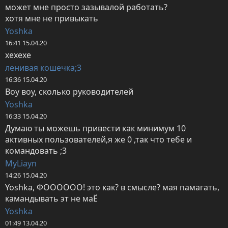
может мне просто зазывалой работать?

хотя мне не привыкать
Yoshka
16:41 15.04.20
хехехе
ленивая кошечка;3
16:36 15.04.20
Воу воу, сколько руководителей
Yoshka
16:33 15.04.20
Думаю ты можешь привести как минимум 10 
активных пользователей,я же 0 ,так что тебе и 
командовать ;3
MyLiayn
14:26 15.04.20
Yoshka, ФОООООО! это как? в смысле? мая памагать, 
камандывать эт не маЁ
Yoshka
01:49 13.04.20