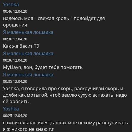
Yoshka
00:46 12.04.20
надеюсь моя " свежая кровь " подойдет для 
орошения
Я маленькая лошадка
00:36 12.04.20
Как же бесит Т9
Я маленькая лошадка
00:36 12.04.20
MyLiayn, вон, будет тебе помогать
Я маленькая лошадка
00:35 12.04.20
Yoshka, я говорила про якорь, раскручивай якорь и 
долби как мотыгой, чтоб землю сухую вспахать, надо 
её оросить
Yoshka
00:25 12.04.20
сомнительная идея ,так как мне некому раскручивать 

я ж никого не знаю т.т