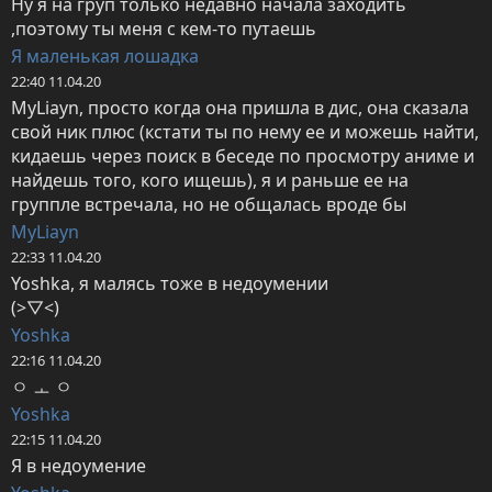
Ну я на груп только недавно начала заходить 
,поэтому ты меня с кем-то путаешь
Я маленькая лошадка
22:40 11.04.20
MyLiayn, просто когда она пришла в дис, она сказала 
свой ник плюс (кстати ты по нему ее и можешь найти, 
кидаешь через поиск в беседе по просмотру аниме и 
найдешь того, кого ищешь), я и раньше ее на 
группле встречала, но не общалась вроде бы
MyLiayn
22:33 11.04.20
Yoshka, я малясь тоже в недоумении

(>▽<)
Yoshka
22:16 11.04.20
ㅇ ㅗ ㅇ
Yoshka
22:15 11.04.20
Я в недоумение