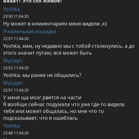
Вааат? Это соо живое?
Yoshka
23:30 11.04.20
Ну может в комментариях меня видели ,хз
Я маленькая лошадка
22:57 11.04.20
Yoshka, хмм, ну недавно мы с тобой столкнулись, а до 
этого значит путаю, всё может быть
MyLiayn
22:52 11.04.20
Yoshka, мы ранее не общались?
MyLiayn
22:51 11.04.20
У меня ща мозг рвётся на части

Я вообще сейчас подумала что уже где-то видела 
тебя или может общалась, но мне что то 
подсказывает, что я ошиблась
Yoshka
22:48 11.04.20