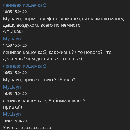
ленивая кошечка;3
18:35 15.04.20
MyLiayn, норм, телефон сломался, сижу читаю мангу, 
дышу воздухом, всего по немного 

А ты как?
MyLiayn
17:59 15.04.20
ленивая кошечка;3, как жизнь? что нового? что 
делаешь? чем дышишь? что ешь?)
ленивая кошечка;3
16:50 15.04.20
MyLiayn, приветствую *обняла*
MyLiayn
16:48 15.04.20
ленивая кошечка;3, *обнимашкает*

привка))
MyLiayn
16:47 15.04.20
Yoshka, эээээээээээээ 
