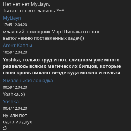
Нет нет нет MyLiayn,

Ты всё это возглавишь *~*
MyLiayn
17:45 12.04.20
младший помощник Мэр Шишака готов к 
выполнению поставленных задач))
Агент Каппы
10:59 12.04.20
Yoshka, только труд и пот, слишком уже много 
развелось всяких магических бипцов, которые 
свою кровь пихают везде куда можно и нельзя
Я маленькая лошадка
00:59 12.04.20
Yoshka, х)
Yoshka
00:47 12.04.20
ну или пот 

одно из двух 

:3