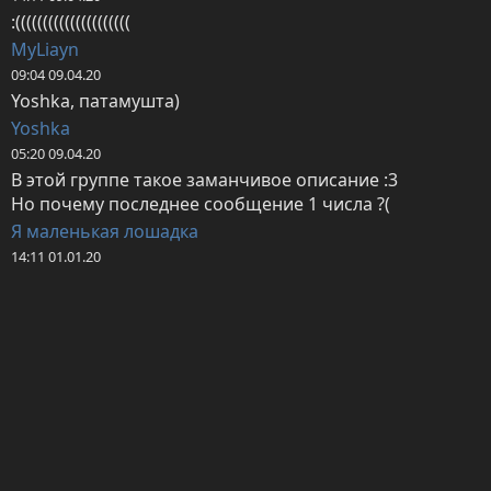
:(((((((((((((((((((((
MyLiayn
09:04 09.04.20
Yoshka, патамушта)
Yoshka
05:20 09.04.20
В этой группе такое заманчивое описание :3 

Но почему последнее сообщение 1 числа ?(
Я маленькая лошадка
14:11 01.01.20
С Новым годом) Приятных читательских новинок)
Я маленькая лошадка
18:29 20.10.19
ленивая кошечка;3, потому что люди в розыске не 
числятся, но как привидения - их видели только на 
чьей-то крыше.
ленивая кошечка;3
16:46 20.10.19
Зелёныш, о, только заметила, и почему?