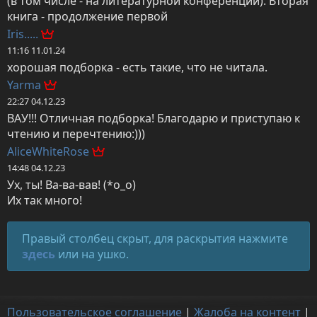
(в том числе - на литературной конференции). Вторая 
книга - продолжение первой
Iris.....
11:16 11.01.24
хорошая подборка - есть такие, что не читала.
Yarma
22:27 04.12.23
ВАУ!!! Отличная подборка! Благодарю и приступаю к 
чтению и перечтению:)))
AliceWhiteRose
14:48 04.12.23
Ух, ты! Ва-ва-вав! (*о_о)

Их так много!
Правый столбец скрыт, для раскрытия нажмите
здесь
или на ушко.
Пользовательское соглашение
|
Жалоба на контент
|