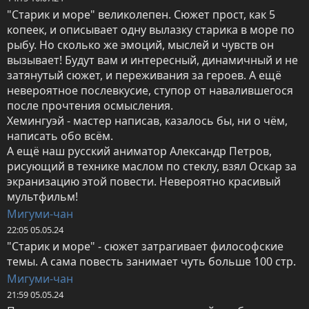
"Старик и море" великолепен. Сюжет прост, как 5 
копеек, и описывает одну вылазку старика в море по 
рыбу. Но сколько же эмоций, мыслей и чувств он 
вызывает! Будут вам и интересный, динамичный и не 
затянутый сюжет, и переживания за героев. А ещё 
невероятное послевкусие, ступор от навалившегося 
после прочтения осмысления. 

Хемингуэй - мастер написав, казалось бы, ни о чём, 
написать обо всём.

А ещё наш русский аниматор Александр Петров, 
рисующий в технике маслом по стеклу, взял Оскар за 
экранизацию этой повести. Невероятно красивый 
мультфильм!
Мигуми-чан
22:05 05.05.24
"Старик и море" - сюжет затрагивает философские 
темы. А сама повесть занимает чуть больше 100 стр.
Мигуми-чан
21:59 05.05.24