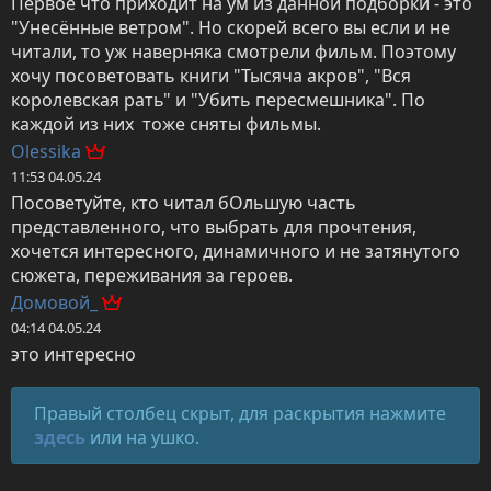
Первое что приходит на ум из данной подборки - это 
"Унесённые ветром". Но скорей всего вы если и не 
читали, то уж наверняка смотрели фильм. Поэтому 
хочу посоветовать книги "Тысяча акров", "Вся 
королевская рать" и "Убить пересмешника". По 
каждой из них  тоже сняты фильмы.
Olessika
11:53 04.05.24
Посоветуйте, кто читал бОльшую часть 
представленного, что выбрать для прочтения, 
хочется интересного, динамичного и не затянутого 
сюжета, переживания за героев.
Домовой_
04:14 04.05.24
это интересно
Правый столбец скрыт, для раскрытия нажмите
здесь
или на ушко.