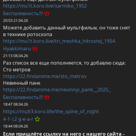
https://mu1t.koro.live/sarmiko_1952
Беспалевность!!!
20:53 21.04.26
Можете добавить данный мультфильм, он тоже снят 
в технике ротоскопа 
https://mu1t.koro.live/tri_meshka_hitrostej_1954
Hyakkimaru
21:13 08.04.26
Раз список все еще пополняется, то добавлю сюда:

https://22.findanime.me/sto_metrov
https://22.findanime.me/nevinnyi_pank__2025_
Беспалевность!!!
18:47 08.04.26
https://mult3.koro.life/the_spine_of_night
4-1-|2 g-e-a-r
18:44 08.04.26
Если пришлёте ссылку на него с нашего сайта - 