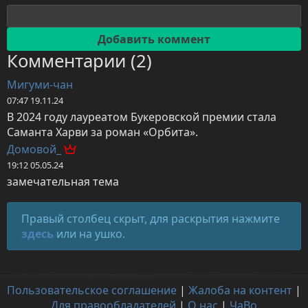
Комментарии (2)
Мигуми-чан
07:47 19.11.24
В 2024 году лауреатом Букеровской премии стала 
Саманта Харви за роман «Орбита».
Домовой_
19:12 05.05.24
замечательная тема
Правый столбец скрыт, для раскрытия нажмите
здесь
или на ушко.
Пользовательское соглашение
|
Жалоба на контент
|
Для правообладателей
|
О нас
|
ЧаВо