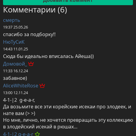
Комментарии (6)
смеpть
19:37 25.05.26
спасибо за подборку!!
НюТуСиК
14:43 11.01.25
Сюда бы идеально вписалась Айеша))
Домовой_
11:33 16.12.24
забавное)
AliceWhiteRose
13:00 12.11.24
4-1-|2  g-e-a-r,

Да возьмите все эти корейские исекаи про злодеек, и 
нате вам (> >)

Но мне, лично, не хочется превращать эту коллекцию 
в злодейский исекай в рюшах...
4-1-|2 g-e-a-r