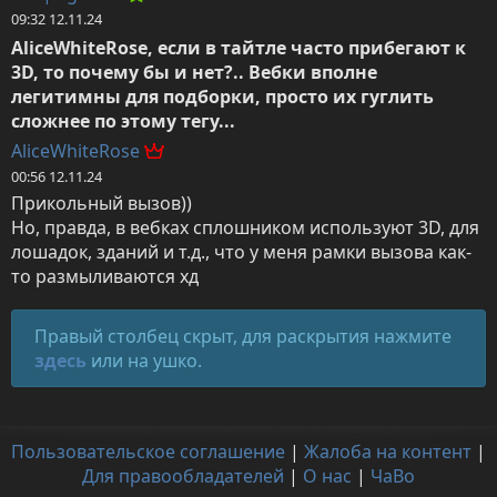
09:32 12.11.24
AliceWhiteRose, если в тайтле часто прибегают к 
3D, то почему бы и нет?.. Вебки вполне 
легитимны для подборки, просто их гуглить 
сложнее по этому тегу...
AliceWhiteRose
00:56 12.11.24
Прикольный вызов))

Но, правда, в вебках сплошником используют 3D, для 
лошадок, зданий и т.д., что у меня рамки вызова как-
то размыливаются хд
Правый столбец скрыт, для раскрытия нажмите
здесь
или на ушко.
Пользовательское соглашение
|
Жалоба на контент
|
Для правообладателей
|
О нас
|
ЧаВо