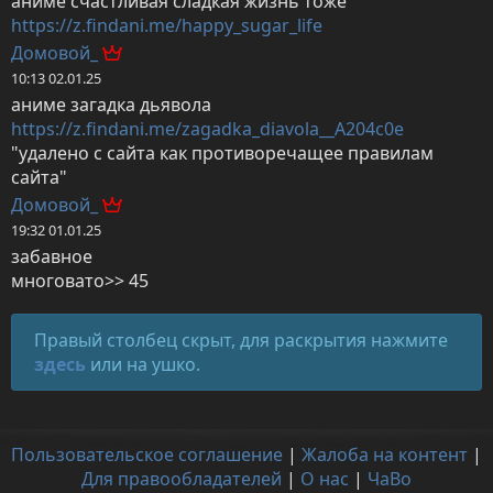
https://z.findani.me/happy_sugar_life
Домовой_
10:13 02.01.25
https://z.findani.me/zagadka_diavola__A204c0e
"удалено с сайта как противоречащее правилам 
сайта"
Домовой_
19:32 01.01.25
забавное

многовато>> 45
Правый столбец скрыт, для раскрытия нажмите
здесь
или на ушко.
Пользовательское соглашение
|
Жалоба на контент
|
Для правообладателей
|
О нас
|
ЧаВо