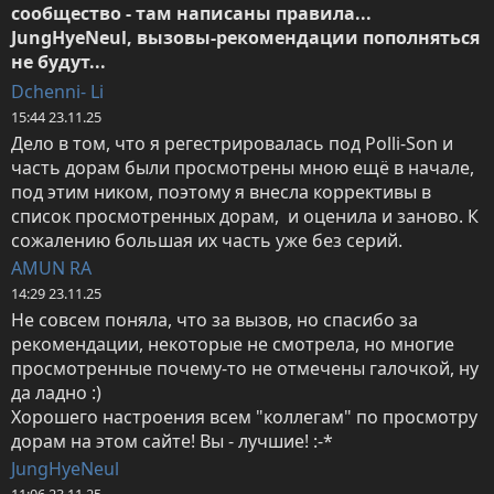
сообщество - там написаны правила...

JungHyeNeul, вызовы-рекомендации пополняться 
не будут...
Dchenni- Li
15:44 23.11.25
Дело в том, что я регестрировалась под Polli-Son и 
часть дорам были просмотрены мною ещё в начале, 
под этим ником, поэтому я внесла коррективы в 
список просмотренных дорам,  и оценила и заново. К 
сожалению большая их часть уже без серий.
AMUN RA
14:29 23.11.25
Не совсем поняла, что за вызов, но спасибо за 
рекомендации, некоторые не смотрела, но многие 
просмотренные почему-то не отмечены галочкой, ну 
да ладно :) 

Хорошего настроения всем "коллегам" по просмотру 
дорам на этом сайте! Вы - лучшие! :-*
JungHyeNeul
11:06 23.11.25