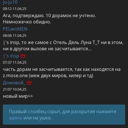
ju-ju10
09:12 11.04.25
Ага, подтверждаю. 10 дорамок не учтено. 
Немножечко обидно.
PELwoMEN
08:06 11.04.25
|'s insp, то же самое с Отель Дель Луна Т_Т ни в этом, 
ни в другом вызове не засчитывается...
|'s insp
07:37 11.04.25
часть дорам не засчитывается, так как находятся на 
z.mose.one (меж двух миров, хилер и тд)
Домовой_
21:07 10.04.25
новый мир>>
Правый столбец скрыт, для раскрытия нажмите
здесь
или на ушко.