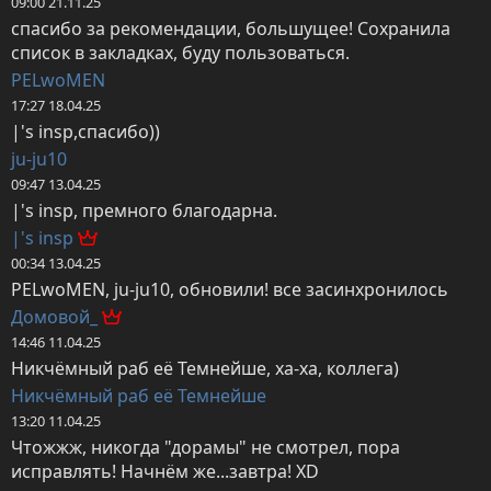
09:00 21.11.25
спасибо за рекомендации, большущее! Сохранила 
список в закладках, буду пользоваться.
PELwoMEN
17:27 18.04.25
|'s insp,спасибо))
ju-ju10
09:47 13.04.25
|'s insp, премного благодарна.
|'s insp
00:34 13.04.25
PELwoMEN, ju-ju10, обновили! все засинхронилось
Домовой_
14:46 11.04.25
Никчёмный раб её Темнейше, ха-ха, коллега)
Никчёмный раб её Темнейше
13:20 11.04.25
Чтожжж, никогда "дорамы" не смотрел, пора 
исправлять! Начнём же...завтра! XD