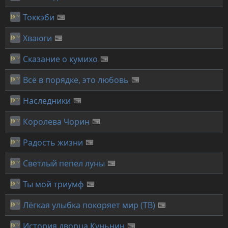
Токкэби
Хваюги
Сказание о кумихо
Всё в порядке, это любовь
Наследники
Королева Чорин
Радость жизни
Светлый пепел луны
Ты мой триумф
Лёгкая улыбка покоряет мир (ТВ)
История дворца Куньнин