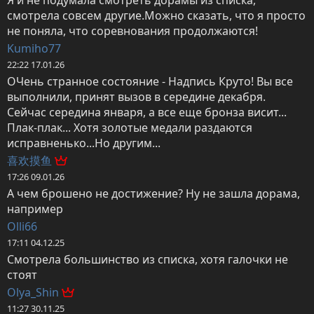
смотрела совсем другие.Можно сказать, что я просто 
не поняла, что соревнования продолжаются!
Kumiho77
22:22 17.01.26
ОЧень странное состояние - Надпись Круто! Вы все 
выполнили, принят вызов в середине декабря. 
Сейчас середина января, а все еще бронза висит... 
Плак-плак... Хотя золотые медали раздаются 
исправненько...Но другим...
喜欢摸鱼
17:26 09.01.26
А чем брошено не достижение? Ну не зашла дорама, 
например
Olli66
17:11 04.12.25
Смотрела большинство из списка, хотя галочки не 
стоят
Olya_Shin
11:27 30.11.25