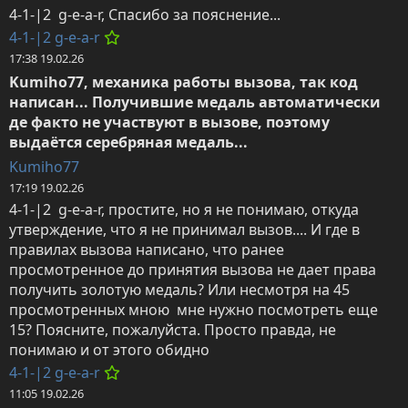
4-1-|2  g-e-a-r, Спасибо за пояснение...
4-1-|2 g-e-a-r
17:38 19.02.26
Kumiho77, механика работы вызова, так код 
написан... Получившие медаль автоматически 
де факто не участвуют в вызове, поэтому 
выдаётся серебряная медаль...
Kumiho77
17:19 19.02.26
4-1-|2  g-e-a-r, простите, но я не понимаю, откуда 
утверждение, что я не принимал вызов.... И где в 
правилах вызова написано, что ранее 
просмотренное до принятия вызова не дает права 
получить золотую медаль? Или несмотря на 45 
просмотренных мною  мне нужно посмотреть еще 
15? Поясните, пожалуйста. Просто правда, не 
понимаю и от этого обидно
4-1-|2 g-e-a-r
11:05 19.02.26