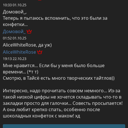
10:33 01.10.25
Домовой_,

Теперь я пытаюсь вспомнить, что это были за 
конфетки...
Домовой_
01:52 01.10.25
AliceWhiteRose, да уж)
AliceWhiteRose
19:13 22.10.23
Мне нравится... Если бы у меня было больше 
времени... (*т т)

Смотрю, в Тайсё есть много творческих тайтлов))

Интересно, надо прочитать совсем немного... Из-за 
такой низкой цифры не хочется складывать что-то в 
закладки просто для галочки... Совесть просыпается! 
А она любит крепко спать, особенно после 
шоколадных конфеток с маком! хд