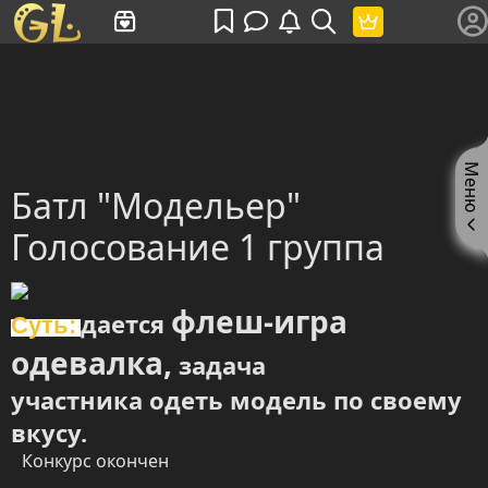
Имя пользователя или произведение
Меню
Батл "Модельер"
Голосование 1 группа
флеш-игра
дается
Суть:
одевалка,
задача
участника одеть модель по своему
вкусу.
Конкурс окончен