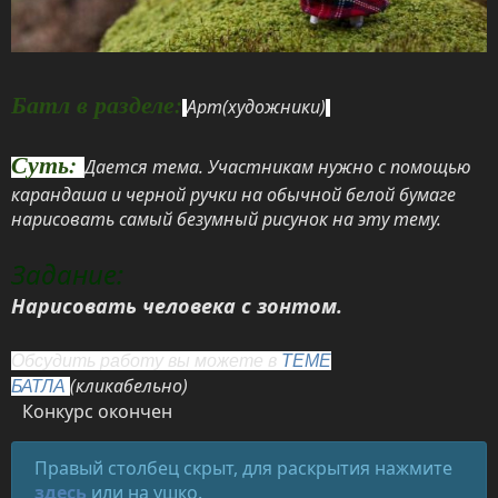
Батл в разделе:
Арт(художники)
Суть:
Дается тема. Участникам нужно с помощью
карандаша и черной ручки на обычной белой бумаге
нарисовать самый безумный рисунок на эту тему.
Задание:
Нарисовать человека с зонтом.
Обсудить работу вы можете в
ТЕМЕ
(кликабельно)
БАТЛА
Конкурс окончен
Правый столбец скрыт, для раскрытия нажмите
здесь
или на ушко.