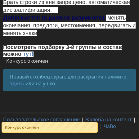
Брать строки из вне запрещено, автоматическая
дисквалификация.
Допускается (в рамках разумного):
менять
окончания, предлоги, местоимения, передвигать и
менять знаки
Посмотреть подборку 3-й группы и состав
можно
тут!
Конкурс окончен
Правый столбец скрыт, для раскрытия нажмите
здесь
или на ушко.
Пользовательское соглашение
|
Жалоба на контент
|
Для правообладателей
|
О нас
|
ЧаВо
Конкурс окончен