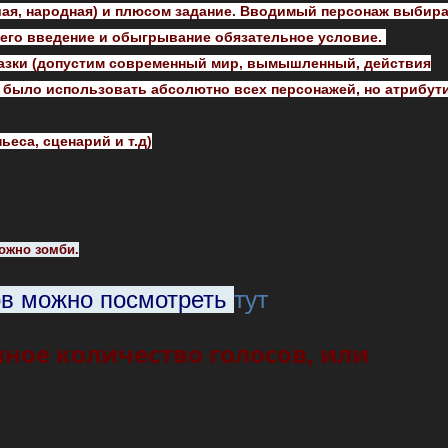
ьшая, народная) и плюсом задание. Вводимый персонаж выбир
о его введение и обыгрывание обязательное условие.
сказки (допустим современный мир, вымышленный, действия
ьно было использовать абсолютно всех персонажей, но атрибут
ьеса, сценарий и т.д)
ожно зомби.
тут
ов можно посмотреть
ное количество голосов, или