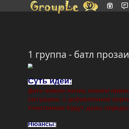
Имя пользователя или произведение
1 группа - батл проза
Суть идеи:
Дать новую жизнь нашим привы
ситуацию, с добавлением перч
Участникам будут даны определе
Нюансы: