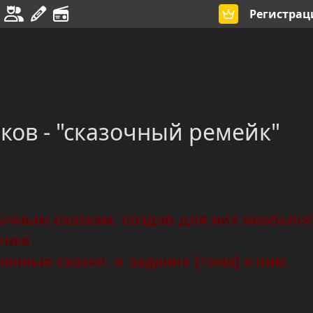
Регистрац
иков - "сказочный ремейк"
чным сказкам, создав для них необыч
инки.
нные сказки, и задание (тема) к ним.