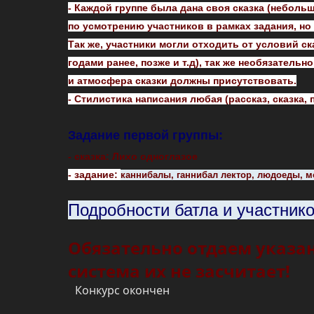
- Каждой группе была дана своя сказка (небол
по усмотрению участников в рамках задания, н
Так же, участники могли отходить от условий 
годами ранее, позже и т.д), так же необязател
и атмосфера сказки должны присутствовать.
- Стилистика написания любая (рассказ, сказка, п
Задание первой группы:
- сказка: Лихо одноглазое
- задание:
каннибалы, ганнибал лектор, людоеды, м
Подробности батла и участник
Обязательно отдаем указан
система их не засчитает!
Конкурс окончен