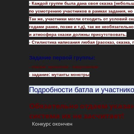
- Каждой группе была дана своя сказка (небол
по усмотрению участников в рамках задания, н
Так же, участники могли отходить от условий 
годами ранее, позже и т.д), так же необязател
и атмосфера сказки должны присутствовать.
- Стилистика написания любая (рассказ, сказка, п
Задание первой группы:
- сказка: крошечка - хаврошечка
- задание: мутанты монстры
Подробности батла и участник
Обязательно отдаем указан
система их не засчитает!
Конкурс окончен