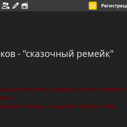
Регистрац
иков - "сказочный ремейк"
чным сказкам, создав для них необыч
инки.
нные сказки, и задание (тема) к ним.