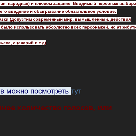
ьшая, народная) и плюсом задание. Вводимый персонаж выбир
о его введение и обыгрывание обязательное условие.
сказки (допустим современный мир, вымышленный, действия
ьно было использовать абсолютно всех персонажей, но атрибут
ьеса, сценарий и т.д)
тут
ов можно посмотреть
ное количество голосов, или