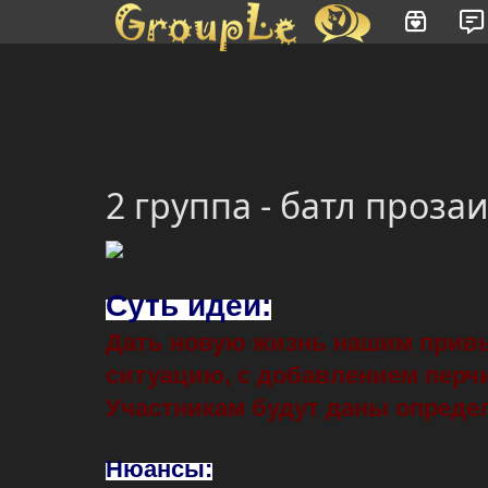
Имя пользователя или произведение
2 группа - батл проза
Суть идеи:
Дать новую жизнь нашим привы
ситуацию, с добавлением перч
Участникам будут даны определе
Нюансы: