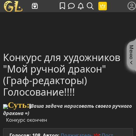
Имя пользователя или произведение
Меню
Конкурс для художников
"Мой ручной дракон"
(Граф-редакторы)
Голосование!!!!
Суть:
Ваша задача нарисовать своего ручного
дракона =)
Конкурс окончен
Голосов: 108
,
Автор:
Поджигатель
:
Пост