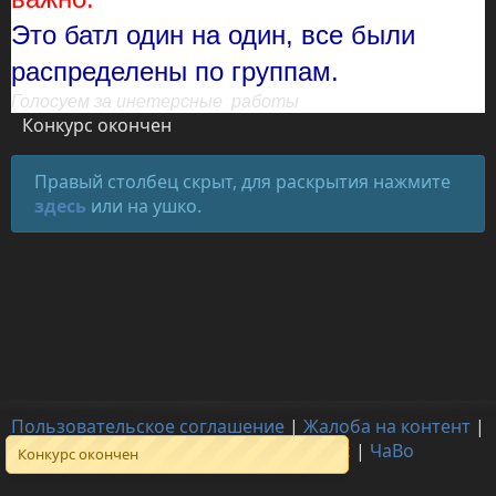
Это батл один на один, все были
распределены по группам.
Голосуем за инетерсные
работы
Конкурс окончен
Правый столбец скрыт, для раскрытия нажмите
здесь
или на ушко.
Пользовательское соглашение
|
Жалоба на контент
|
Для правообладателей
|
О нас
|
ЧаВо
Конкурс окончен