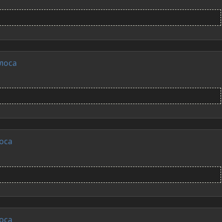
лоса
оса
оса