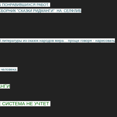
5 ПОНРАВИВШИХСЯ РАБОТ.
и В СБОРНИК "СКАЗКИ РИДМАНГИ" НА СЕЛФЛИБ
литературы из сказок народов мира... проще говоря - нарисовать
человека.
АНГИ
Е СИСТЕМА НЕ УЧТЕТ