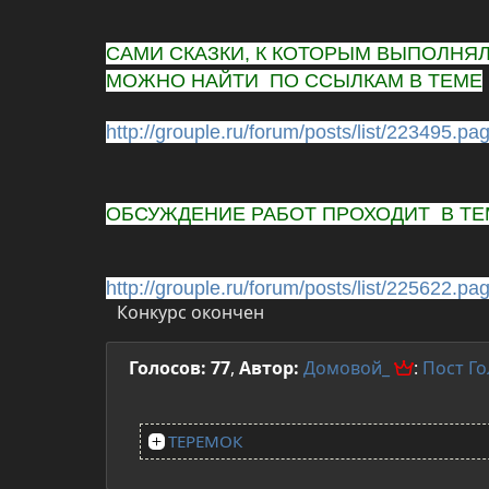
САМИ СКАЗКИ, К КОТОРЫМ ВЫПОЛНЯ
МОЖНО НАЙТИ ПО ССЫЛКАМ В ТЕМЕ
http://grouple.ru/forum/posts/list/223495.pa
ОБСУЖДЕНИЕ РАБОТ ПРОХОДИТ В ТЕ
http://grouple.ru/forum/posts/list/225622.pa
Конкурс окончен
Голосов: 77
,
Автор:
Домовой_
:
Пост
Го
ТЕРЕМОК