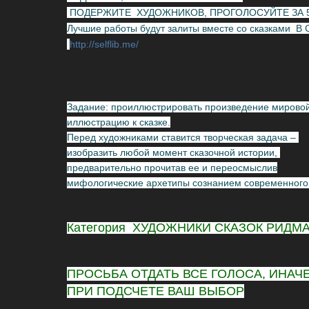
ПОДЕРЖИТЕ ХУДОЖНИКОВ, ПРОГОЛОСУЙТЕ ЗА 
Лучшие работы будут залиты вместе со сказкам
http://selflib.me/
Задание: проиллюстрировать произведение мировой 
иллюстрацию к сказке.
Перед художниками ставится творческая задача –
изобразить любой момент сказочной истории,
предварительно прочитав ее и переосмыслив
мифологические архетипы сознанием современного 
Категория ХУДОЖНИКИ СКАЗОК РИДМ
ПРОСЬБА ОТДАТЬ ВСЕ ГОЛОСА, ИНАЧ
ПРИ ПОДСЧЕТЕ ВАШ ВЫБОР