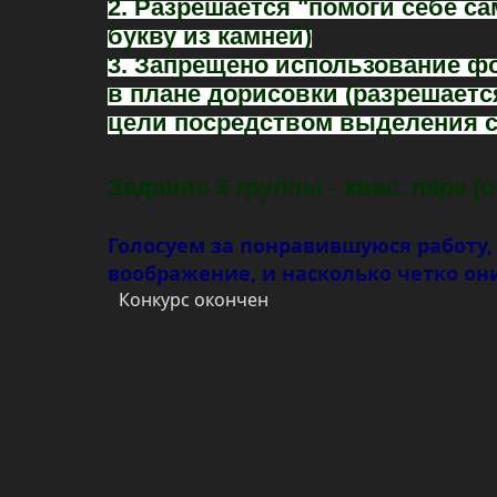
2. Разрешается "помоги себе 
букву из камней)
3. Запрещено использование ф
в плане дорисовки (разрешается
цели посредством выделения с
Задание 5 группы - квас, парк 
Голосуем за понравившуюся работу,
воображение, и насколько четко он
Конкурс окончен