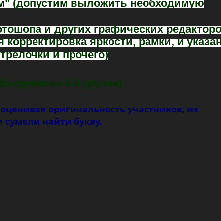
сам" (допустим выложить необходимую
отошопа и других графических редактор
 корректировка яркости, рамки, и указа
трелочки и прочего)
(объединены 6-8 группа)
 оценивая оригинальность участников, их
и сумели найти букву.