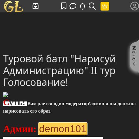
Имя пользователя или произведение
Меню
Туровой батл "Нарисуй
Администрацию" II тур
Голосование!
С
уть:
Вам дается один модератор\админ и вы должны
нарисовать его образ.
Админ:
demon101