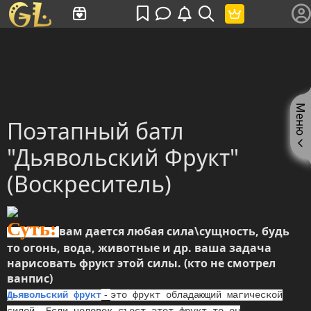
Имя пользователя или произведение
Меню
Поэтапный батл
"Дьявольский Фрукт"
(Воскреситель)
Суть:
вам дается любая сила\сущность, будь
то огонь, вода, животные и др. ваша задача
нарисовать фрукт этой силы. (кто не смотрел
ванпис)
-
Дьявольский фрукт
это фрукт обладающий магической