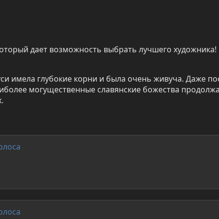
который дает возможность выбрать лучшего художника!
уси имела глубокие корни и была очень живуча. Даже по
аиболее могущественные славянские божества продолж
х.
олоса
олоса