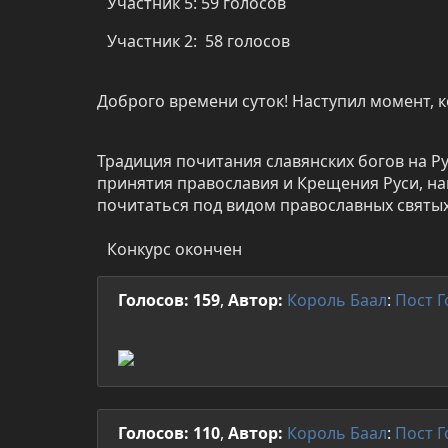
Участник 5: 59 голосов
Участник 2: 58 голосов
Доброго времени суток! Наступил момент, 
Традиция почитания славянских богов на Р
принятия православия и Крещения Руси, н
почитаться под видом православных святы
Конкурс окончен
Голосов: 159
,
Автор:
Король Баал
:
Пост
Г
Голосов: 110
,
Автор:
Король Баал
:
Пост
Г