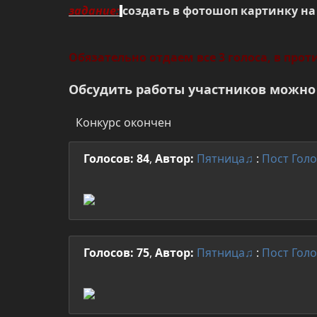
задание:
создать в фотошоп картинку н
Обязательно отдаем все 3 голоса, в прот
Обсудить работы участников можно 
Конкурс окончен
Голосов: 84
,
Автор:
Пятница♫
:
Пост
Голо
Голосов: 75
,
Автор:
Пятница♫
:
Пост
Голо