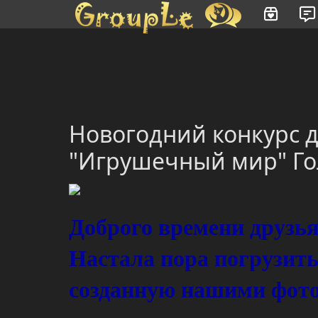
Имя пользователя или произведение
Новогодний конкурс 
"Игрушечный мир" Го
Доброго времени друзь
Настала пора погрузит
созданную нашими фот