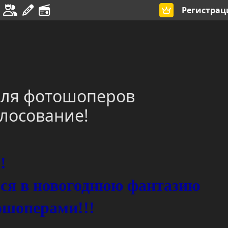
Регистрац
для фотошоперов
лосование!
я!
ься в новогоднюю фантазию
ошоперами!!!