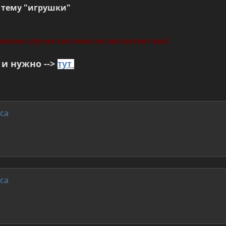
а тему "игрушки"
ивном случае система не засчитает вас!
и нужно -->
тут
са
са