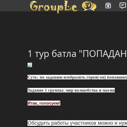
Имя пользователя или произведение
1 тур батла "ПОПАДАН
Суть:
по заданию изобразить героя(-ев) попавших 
Задание 1 группы: мир волшебства и магии
Итак, голосуем!
Обсудить работы участников можно и нуж