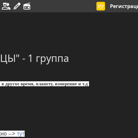
Регистрац
ЦЫ" - 1 группа
в другое время, планету, измерение и т.д
но -->
тут