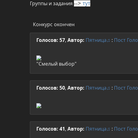
Группы и задания
-->
тут
Конкурс окончен
Голосов: 57
,
Автор:
Пятница♫
:
Пост
Голо
"Смелый выбор"
Голосов: 50
,
Автор:
Пятница♫
:
Пост
Голо
Голосов: 41
,
Автор:
Пятница♫
:
Пост
Голо