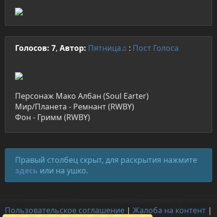
Голосов: 7
,
Автор:
Пятница♫
:
Пост
Голоса
Персонаж Мако Албан (Soul Earter)
Мир/Планета - Ремнант (RWBY)
Фон - Гримм (RWBY)
Правый столбец скрыт, для раскрытия нажмите
здесь
или на ушко.
Пользовательское соглашение
|
Жалоба на контент
|