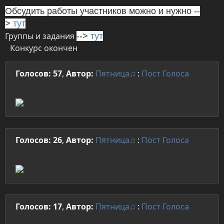
Обсудить работы участников можно и нужно --
>
тут
Группы и задания
-->
тут
Конкурс окончен
Голосов: 57
,
Автор:
Пятница♫
:
Пост
Голоса
Голосов: 26
,
Автор:
Пятница♫
:
Пост
Голоса
Голосов: 17
,
Автор:
Пятница♫
:
Пост
Голоса