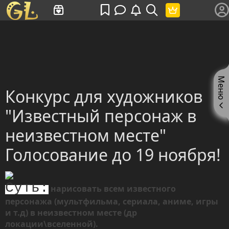
Имя пользователя или произведение
Меню
Конкурс для художников
"Известный персонаж в
неизвестном месте"
Голосование до 19 ноября!
Суть:
нарисовать всем известного
персонажа (мультфильма, сериала, аниме, игры
и т.д) в неизвестном месте (др
локации\вселенной).