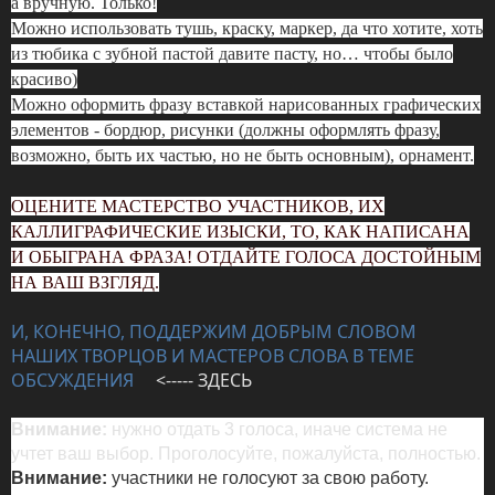
а вручную. Только!
Можно использовать тушь, краску, маркер, да что хотите, хоть
из тюбика с зубной пастой давите пасту, но… чтобы было
красиво)
Можно оформить фразу вставкой нарисованных графических
элементов - бордюр, рисунки (должны оформлять фразу,
возможно, быть их частью, но не быть основным), орнамент.
ОЦЕНИТЕ МАСТЕРСТВО УЧАСТНИКОВ, ИХ
КАЛЛИГРАФИЧЕСКИЕ ИЗЫСКИ, ТО, КАК НАПИСАНА
И ОБЫГРАНА ФРАЗА! ОТДАЙТЕ ГОЛОСА ДОСТОЙНЫМ
НА ВАШ ВЗГЛЯД.
И, КОНЕЧНО, ПОДДЕРЖИМ ДОБРЫМ СЛОВОМ
НАШИХ ТВОРЦОВ И МАСТЕРОВ СЛОВА В ТЕМЕ
ОБСУЖДЕНИЯ
<----- ЗДЕСЬ
Внимание:
нужно отдать 3 голоса, иначе система не
учтет ваш выбор. Проголосуйте, пожалуйста,
полностью.
Внимание:
участники не голосуют за свою работу.