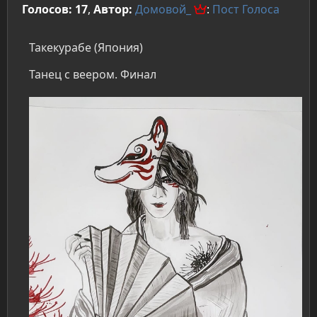
Голосов: 17
,
Автор:
Домовой_
:
Пост
Голоса
Такекурабе (Япония)
Танец с веером. Финал