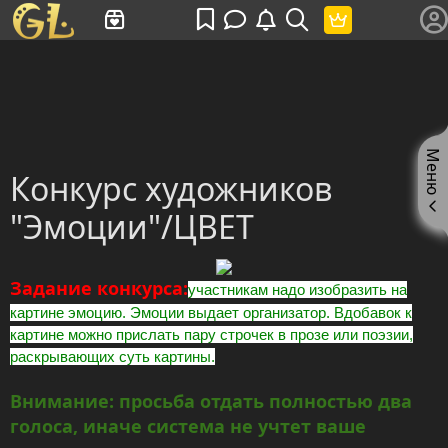
Имя пользователя или произведение
Меню
Конкурс художников
"Эмоции"/ЦВЕТ
Задание конкурса:
участникам надо изобразить на
картине эмоцию. Эмоции выдает организатор. Вдобавок к
картине можно прислать пару строчек в прозе или поэзии,
раскрывающих суть картины.
Внимание: просьба отдать полностью два
голоса, иначе система не учтет ваше