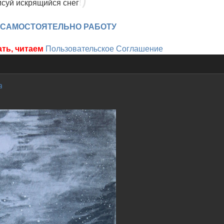
!
суй искрящийся снег
 САМОСТОЯТЕЛЬНО РАБОТУ
ать, читаем
Пользовательское Соглашение
а