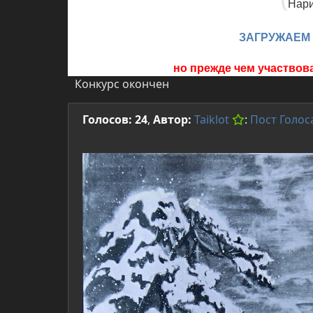
Нари
ЗАГРУЖАЕМ
но прежде чем участвов
Конкурс окончен
Голосов: 24
,
Автор:
Taiklot
:
Пост
Голос