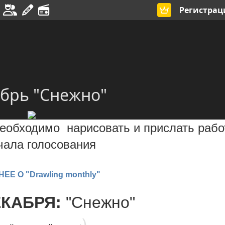
Регистрац
абрь "Снежно"
еобходимо нарисовать и прислать рабо
чала голосования
Е О "Drawling monthly"
КАБРЯ:
"Снежно"
)