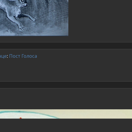
нце
:
Пост
Голоса