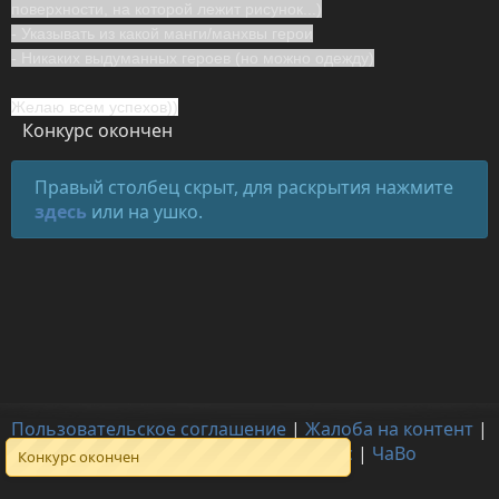
поверхности, на которой лежит рисунок...)
- Указывать из какой манги/манхвы герои
- Никаких выдуманных героев (но можно одежду)
Желаю всем успехов))
Конкурс окончен
Правый столбец скрыт, для раскрытия нажмите
здесь
или на ушко.
Пользовательское соглашение
|
Жалоба на контент
|
Для правообладателей
|
О нас
|
ЧаВо
Конкурс окончен