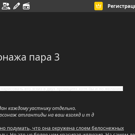
Регистрац
онажа пара 3
нарисовать его эскиз в двух проекциях хотя бы и по желанию
ыдан каждому уастнику отдельно.
ерсонаж атлантиды на ваш взгляд и т д
жно подумать, что она окружена слоем белоснежных
оды. Но это не более чем красивая иллюзия. На самом д