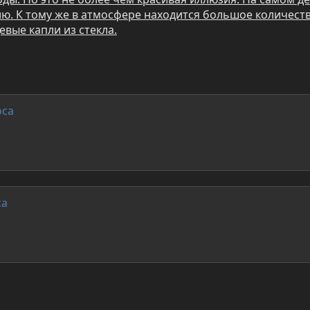
ию. К тому же в атмосфере находится большое количест
вые капли из стекла.
оса
са