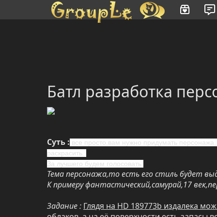
Имя пользователя или произведение
Батл разработка перс
Суть :
все просто,вам нужно придумать персонажа, 
раскрасить.
За лучшего будем голосовать
Тема персонажа,то есть его стиль будет в
К примеру фантастический,самурай,17 век,п
Задание :
Глядя на HD 189773b издалека мо
облаков, а на её поверхности есть запасы в