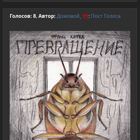
Голосов: 8
,
Автор:
Домовой_
:
Пост
Голоса