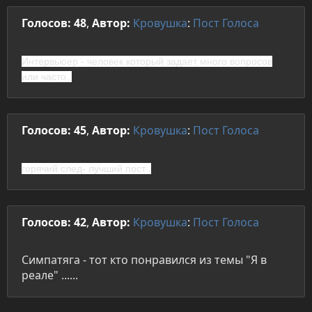
Голосов: 48
,
Автор:
Кровушка
:
Пост
Голоса
Интервьюер
- человек который задает много вопросов
или часто.
Голосов: 45
,
Автор:
Кровушка
:
Пост
Голоса
горячий след- лучший пост .
Голосов: 42
,
Автор:
Кровушка
:
Пост
Голоса
Симпатяга - тот кто понравился из темы "Я в
реале" ......