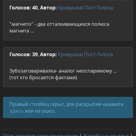
Голосов: 40
,
Автор:
Кровушка
:
Пост
Голоса
"магнето" - два отталкивающихся полюса
магнита ...
Голосов: 39
,
Автор:
Кровушка
:
Пост
Голоса
Зубозаговаривалка- аналог неоспаримому ...
(тот кто бросается фактами)
Правый столбец скрыт, для раскрытия нажмите
здесь
или на ушко.
Пользовательское соглашение
|
Жалоба на контент
|