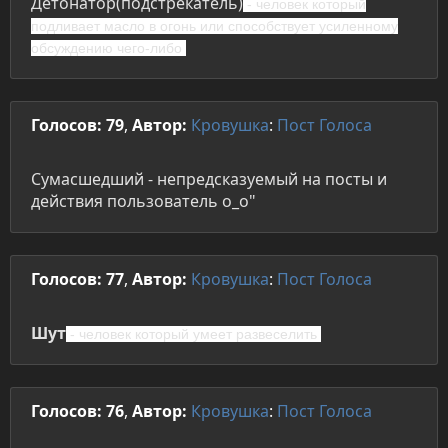
Детонатор(подстрекатель)
- человек который
подливает масло в огонь или способствует усиленному
обсуждению чего-либо
Голосов: 79
,
Автор:
Кровушка
:
Пост
Голоса
Сумасшедший - непредсказуемый на посты и
действия пользователь о_о"
Голосов: 77
,
Автор:
Кровушка
:
Пост
Голоса
Шут
- человек который умеет развеселить
Голосов: 76
,
Автор:
Кровушка
:
Пост
Голоса