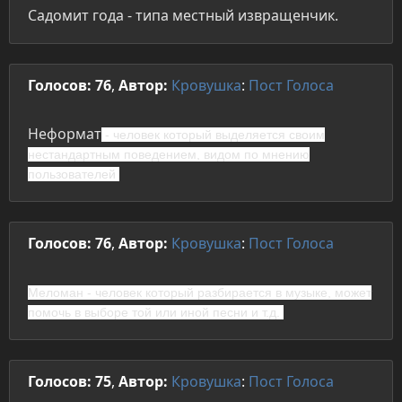
Садомит года - типа местный извращенчик.
Голосов: 76
,
Автор:
Кровушка
:
Пост
Голоса
Неформат
- человек который выделяется своим
нестандартным поведением, видом по мнению
пользователей
Голосов: 76
,
Автор:
Кровушка
:
Пост
Голоса
Меломан
- человек который разбирается в музыке, может
помочь в выборе той или иной песни и т.д.
Голосов: 75
,
Автор:
Кровушка
:
Пост
Голоса