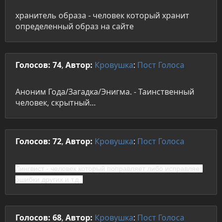
хранитель образа - человек который хранит
определенный образ на сайте
Голосов: 74
,
Автор:
Кровушка
:
Пост
Голоса
Аноним Года/Загадка/Энигма. - Таинственный
человек, скрытный...
Голосов: 72
,
Автор:
Кровушка
:
Пост
Голоса
Лингвист
- человек который поправляет либо исправляет
ошибки других и т.д.
Голосов: 68
,
Автор:
Кровушка
:
Пост
Голоса