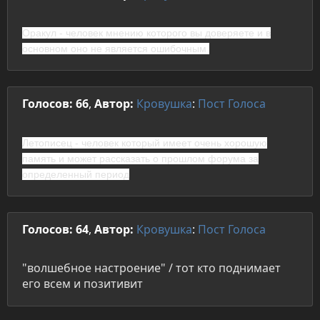
Оракул
- человек мнению которого вы доверяете и в
основном оно не является ошибочным
Голосов: 66
,
Автор:
Кровушка
:
Пост
Голоса
Летописец
- человек который имеет очень хорошую
память и может рассказать о прошлом форума за
определенный период
Голосов: 64
,
Автор:
Кровушка
:
Пост
Голоса
"волшебное настроение" / тот кто поднимает
его всем и позитивит