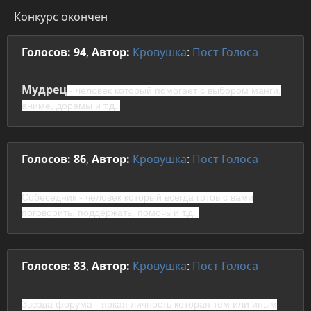
Конкурс окончен
Голосов: 94
,
Автор:
Кровушка
:
Пост
Голоса
Мудрец
- человек который помогает с выбором манги,
аниме, дорамы и т.д.
Голосов: 86
,
Автор:
Кровушка
:
Пост
Голоса
Собеседник
- человек который всегда готов с вами
поговорить, поддержать, помочь и т.д.
Голосов: 83
,
Автор:
Кровушка
:
Пост
Голоса
Звезда форума
- яркая личность которая тем или иным