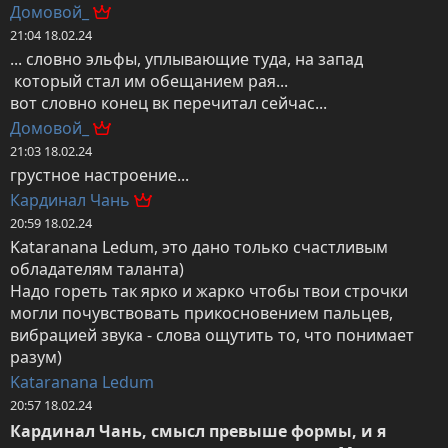
Домовой_
21:04 18.02.24
... словно эльфы, уплывающие туда, на запад

 который стал им обещанием рая...

вот словно конец вк перечитал сейчас...
Домовой_
21:03 18.02.24
грустное настроение...
Кардинал Чань
20:59 18.02.24
Kataranana Ledum, это дано только счастливым 
обладателям таланта)

Надо гореть так ярко и жарко чтобы твои строчки 
могли почувствовать прикосновением пальцев, 
вибрацией звука - слова ощутить то, что понимает 
разум)
Kataranana Ledum
20:57 18.02.24
Кардинал Чань, смысл превыше формы, и я 