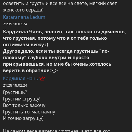
осветить и грусть и все все на свете, мягкий свет 
женского сердца)
Kataranana Ledum
21:35 18.02.24
Кардинал Чань, значит, так только ты думаешь, 
что грустная, потому что я от тебя только 
оптимизм вижу :)

Другое дело, если ты всегда грустишь "по-
плохому" глубоко внутри и просто 
прикрываешься, но мне бы очень хотелось 
верить в обратное >_>
Кардинал Чань
21:28 18.02.24
Грустишь?

Грустим...грущу!

Вот только захочу

Грустить тотчас начну

И точно загрущу)

На самом деле я всегда грустная, а это все кот 