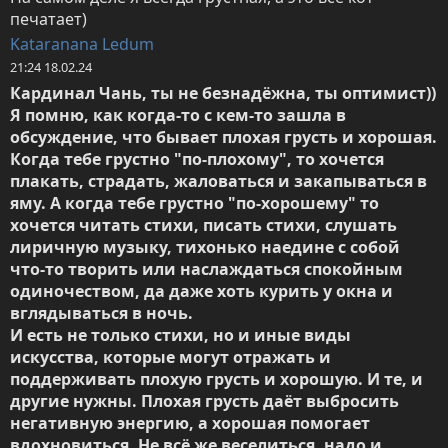
печатает)
Kataranana Ledum
21:24 18.02.24
Кардинал Чань, ты не безнадёжна, ты оптимист))

Я помню, как когда-то с кем-то зашла в 
обсуждение, что бывает плохая грусть и хорошая. 
Когда тебе грустно "по-плохому", то хочется 
плакать, страдать, жаловаться и закапываться в 
яму. А когда тебе грустно "по-хорошему" то 
хочется читать стихи, писать стихи, слушать 
лиричную музыку, тихонько наедине с собой 
что-то творить или наслаждаться спокойным 
одиночеством, да даже хоть курить у окна и 
вглядываться в ночь. 

И есть не только стихи, но и иные виды 
искусства, которые могут отражать и 
поддерживать плохую грусть и хорошую. И те, и 
другие нужны. Плохая грусть даёт выбросить 
негативную энергию, а хорошая помогает 
вдохновиться. Не всё же веселиться, надо и 