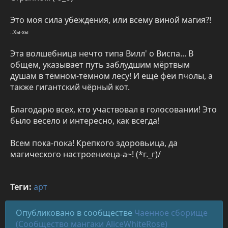
Это моя сила убеждения, или всему виной магия?!
..Хы-хы
Эта волшебница нечто типа Вилл' о Виспа... В
общем, указывает путь заблудшим мёртвым
душам в тёмном-тёмном лесу! И ещё феи пчолы, а
также гигантский чёрный кот.
Благодарю всех, кто участвовал в голосовании! Это
было весело и интересно, как всегда!
Всем пока-пока! Крепкого здоровьица, да
магического настроениеца-а~! (*г._г)/
Теги:
арт
Опубликовано в сообществе
Чаенное сборище
(Сообщество мангаки AliceWhiteRose)