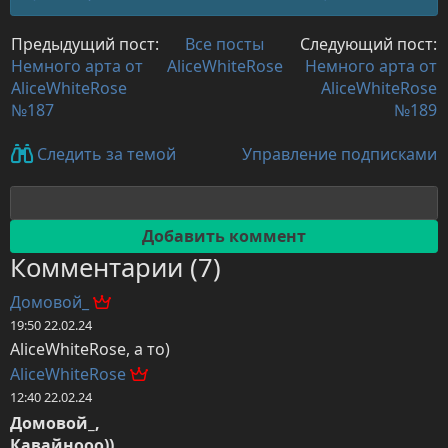
Предыдущий пост:
Все посты
Следующий пост:
Немного арта от
AliceWhiteRose
Немного арта от
AliceWhiteRose
AliceWhiteRose
№187
№189
Управление подписками
Следить за темой
Комментарии (7)
Домовой_
19:50 22.02.24
AliceWhiteRose, а то)
AliceWhiteRose
12:40 22.02.24
Домовой_,

Кавайнооо))
