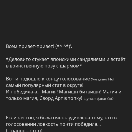
Всем привет-привет! (*^ ^*)\
*Деловито стукает японскими сандалиями и встаёт
в воинственную позу с шармом*
Вот и подошло к концу голосование
на
Уже давно
самый популярный стат в округе!
И победила-а... Магия! Магишн битвишн! Магия и
только магия, Сворд Арт в топку!
Щутка, я фанат САО
Если честно, я была очень удивлена тому, что в
голосовании ловкость почти победила...
Странно... ( о_о)