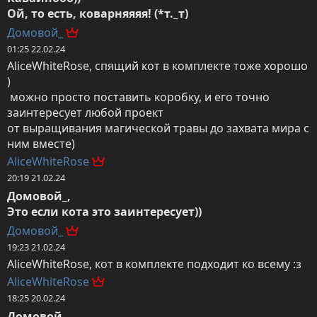
Ой, то есть, коварняяяя! (*т._т)
Домовой_
01:25 22.02.24
AliceWhiteRose, спящий кот в комплекте тоже хорошо 
)

 можно просто поставить коробку, и его точно 
заинтересует любой проект

от выращивания магической травы до захвата мира с 
ним вместе)
AliceWhiteRose
20:19 21.02.24
Домовой_,

Это если кота это заинтересует))
Домовой_
19:23 21.02.24
AliceWhiteRose, кот в комплекте подходит ко всему :з
AliceWhiteRose
18:25 20.02.24
Домовой_,
