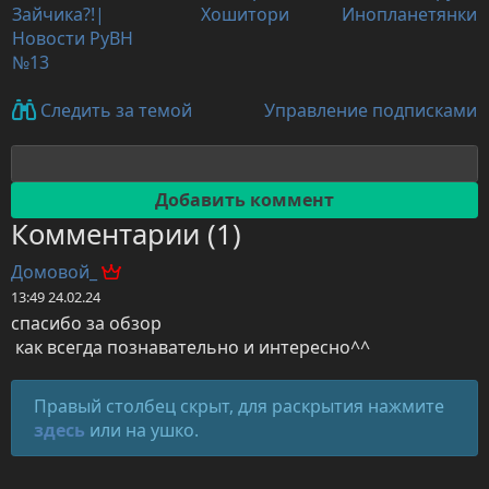
Зайчика?!|
Хошитори
Инопланетянки
Новости РуВН
№13
Управление подписками
Следить за темой
Комментарии (1)
Домовой_
13:49 24.02.24
спасибо за обзор

 как всегда познавательно и интересно^^
Правый столбец скрыт, для раскрытия нажмите
здесь
или на ушко.