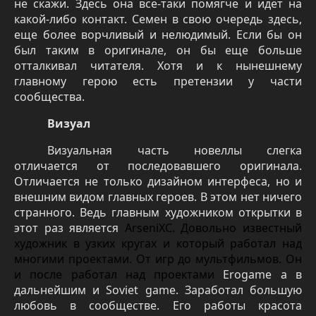
не скажи. Здесь она все-таки помягче и идет на
какой-либо контакт. Семен в свою очередь здесь,
еще более ворчливый и нелюдимый. Если бы он
был таким в оригинале, он бы еще больше
отталкивал читателя. Хотя и к нынешнему
главному герою есть претензии у части
сообщества.
Визуал
Визуальная часть новеллы слегка
отличается от последовавшего оригинала.
Отличается не только дизайном интерфеса, но и
внешним видом главных героев. В этом нет ничего
странного. Ведь главным художником открытки в
этот раз является
ArseniXC. Довольно известный
художник в узких кругах и который работал над
многими проектами. От игр до мультфильмов. Он
и после работал над проектами
Erogame
а в
дальнейшим и
Soviet
game
. Заработал большую
любовь в сообществе. Его работы красота