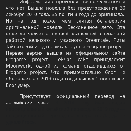
Информации о производстве новеллы почти
что нет. Вышла новелла без предупреждения 30
декабря 2010 года. За почти 3 года до оригинала.
Но на год позже, чем слитая бета-версия
оригинальной новеллы Бесконечное лето. Эта
новелла является первой вышедшей сценарной
работой великого и ужасного
Dreamtale
, Риты
Тайнаковой и т.д в рамках группы
Erogame
project
.
Первая версия вышла на официальном сайте
Erogame
project
. Сейчас сайт принадлежит
Moonworks
одной из команд, отделившихся от
Erogame
project
. Что примечательно блог не
обновляется с 2019 года тогда вышел 1 пост и все.
Блог умер.
Присутствует официальный перевод на
английский язык.
В 2014 году был создан
неофициальный китайский перевод, в 2019 году —
неофициальный перевод на эсперанто. Да, да не
удивляйтесь.