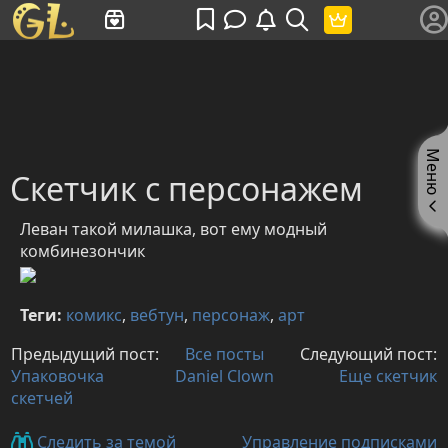
Имя пользователя или произведение
Меню
Скетчик с персонажем
Леван такой милашка, вот ему модный
комбинезончик
Теги:
комикс
,
вебтун
,
персонаж
,
арт
Предыдущий пост:
Все посты
Следующий пост:
Упаковочка
Daniel Clown
Еще скетчик
скетчей
Управление подписками
Следить за темой