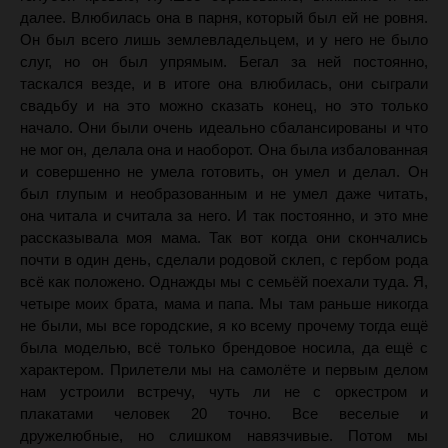
далее. Влюбилась она в парня, который был ей не ровня.
Он был всего лишь землевладельцем, и у него не было
слуг, но он был упрямым. Бегал за ней постоянно,
таскался везде, и в итоге она влюбилась, они сыграли
свадьбу и на это можно сказать конец, но это только
начало. Они были очень идеально сбалансированы и что
не мог он, делала она и наоборот. Она была избалованная
и совершенно не умела готовить, он умел и делал. Он
был глупым и необразованным и не умел даже читать,
она читала и считала за него. И так постоянно, и это мне
рассказывала моя мама. Так вот когда они скончались
почти в один день, сделали родовой склеп, с гербом рода
всё как положено. Однажды мы с семьёй поехали туда. Я,
четыре моих брата, мама и папа. Мы там раньше никогда
не были, мы все городские, я ко всему прочему тогда ещё
была моделью, всё только брендовое носила, да ещё с
характером. Прилетели мы на самолёте и первым делом
нам устроили встречу, чуть ли не с оркестром и
плакатами человек 20 точно. Все веселые и
дружелюбные, но слишком навязчивые. Потом мы