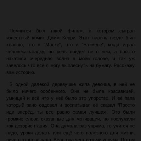
Помнится был такой фильм, в котором сыграл
известный комик Джим Керри. Этот парень везде был
хорошо, что в “Маске”, что в “Бэтмене”, когда играл
человека-загадку, но речь пойдет не о нем, а просто
накатили очередная волна в моей голове, и так уж
завелось что всё я могу выплеснуть на бумагу. Расскажу
вам историю.
В одной далекой деревушке жила девочка, в ней не
было ничего особенного. Она не была красавицей,
умницей и всё что у неё было это упорство. И её папа
который рано овдовел и воспитывал её сказал “Просто
иди вперёд, ты все равно самая лучшая”. Это были
громкие слова сказанные для мотивации, но послужили
как дезориентация. Она думала раз упряма, то учится не
надо, уроки делать или ещё чего полезного для жизни,
ничего этого не надо. Ведь она черт возьми упряма! Потом