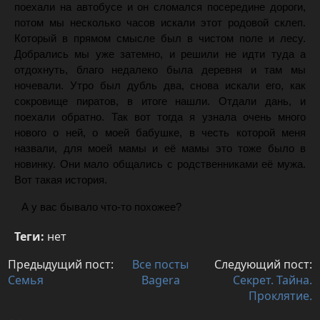
поехали на автобусе и он сломался посередине дороги,
потом мы несколько часов искали этот родовой склеп.
Который в прямом смысле был в чистом поле и лесу.
Добрались мы уже затемно, и решили не идти туда а
отдохнуть, благо недалеко была деревня и там мы
ночевали. Утро был дубль два, снова искали его, как
сокровище пиратов, в итоге нашли. Отдали дань, и
поехали обратно. Так вот тогда я узнала очень много
нового о ней, о моей бабушке, в честь которой меня
назвали, для моей мамы и её мамы это тоже было в
новинку. Они мало общались с родственниками её мужа.
Вот такая история.
А у вас бывало что-то похожее?
Теги:
нет
Предыдущий пост:
Все посты
Следующий пост:
Семья
Bagera
Секрет. Тайна.
Проклятие.