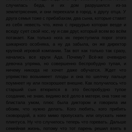
случилась беда, и их дом разрушился из-за
землетрясения, и они переехали в город, к другу отца. У
друга семья тоже с прибабахом, два сына, которые ставят
из себя невесть что, жена с придурью которая везде и
всюду сует свой нос, ну и сам друг, который всем во всём
потакает. Как только нога их переступила порог этого
шикарного особняка, а ну да забыла, он же директор
крупной игровой компании. Так вот как только так сразу,
начались все круги Ада. Почему? Всё-же очевидно
девочка упряма, но совершенно беспробудно тупая, и
ничему никогда не хочет даже обучатся. Ждет что
упрямство возыимеет плоды и она по шелчку пальце
поумнеет ну или похорошеет внешне. Как получилось что
старший сын втюрился в это беспробудно тупое
создание, не знаю, видимо всё дело в матери, она тоже не
блистала умом, плюс была диктором и говорила им
обоим, что нужно делать. Кого любить, кого прибить
сковородой, а кого мимо пропускать или опускать ниже
плинтуса. Ну что случилось теперь что горевать. Дальше
семейная жизнь, потому что тот парень решил взять в