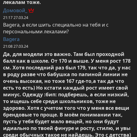
лекалам тоже.
Домовой_
21:17 27.03.24
Bagera, а если шить специально на тебя и с 
персональными лекалами?
Bagera
21:08 27.03.24
Да, для модели это важно. Там был проходной 
балл как в школе. От 170 и выше. У меня рост 178 
см. Хотя последний раз был 179, так что да, у нас 
в роду разве что бабушка по папиной линии не 
очень высокая, но тоже 167 где-то,а так да что 
есть то есть) Но кстати каждый рост имеет свой 
минус. Одежду :бип: подберешь, а если низкий, 
то ищешь себе среди школьников, тоже не 
здорово. Хотя с учетом того что у меня все вещи 
брендовые то проще. В моём понимании так, 
пусть у тебя будет мало вещей, но они будут 
идиально по твоей финуре и росту, стилю, и увы 
среди обычных такое не найдешь. Это с детства)