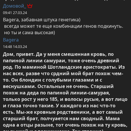
Домовой_
09:41 27.03.24
Bagera, забавная штука генетика)

 всегда может те еще комбинации генов подкинуть.

 но ты и сама высокая)
Bagera
14:48 14.03.24
Дом, привет. Да у меня смешенная кровь, по 
папиной линии самураи, тоже очень древний 
род. По маминой Шотландские аристократы. Из 
нас всех, разве что срдний мой брат похож чем-
то. Он блондин с голубыми глазами и с 
веснушками. Остальные не очень. Старший 
похож на деда по папиной линии-самурая, 
только рост у него 185, и волосы русые, а вот лицо 
и глаза точно такие. У каждого из нас что-то 
есть. Мы-же кровные родственики, а вот самый 
старший брат, полчуается нам сводный. Мама 
одна а отцы разыне, тот очень похож на ту кровь, 