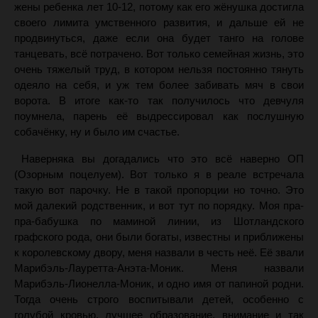
жены ребенка лет 10-12, потому как его жёнушка достигла
своего лимита умственного развития, и дальше ей не
продвинуться, даже если она будет танго на голове
танцевать, всё потрачено. Вот только семейная жизнь, это
очень тяжелый труд, в котором нельзя постоянно тянуть
одеяло на себя, и уж тем более забивать мяч в свои
ворота. В итоге как-то так получилось что девчуля
поумнела, парень её выдрессировал как послушную
собачёнку, ну и было им счастье.
Наверняка вы догадались что это всё наверно ОП
(Озорным поцелуем). Вот только я в реале встречала
такую вот парочку. Не в такой пропорции но точно. Это
мой далекий родственник, и вот тут по порядку. Моя пра-
пра-бабушка по маминой линии, из Шотландского
графского рода, они были богаты, известны и приближены
к королевскому двору, меня назвали в честь неё. Её звали
Марибэль-Лауретта-Анэта-Моник. Меня назвали
Марибэль-Лионелла-Моник, и одно имя от папиной родни.
Тогда очень строго воспитывали детей, особенно с
голубой кровью, лучшее образование, внимание и так