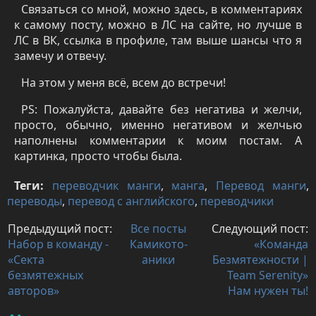
Связаться со мной, можно здесь, в комментариях
к самому посту, можно в ЛС на сайте, но лучше в
ЛС в ВК, ссылка в профиле, там выше шансы что я
замечу и отвечу.
На этом у меня всё, всем до встречи!
PS
: Пожалуйста, давайте без негатива и желчи,
просто, обычно, именно негативом и желчью
наполнены комментарии к моим постам. А
картинка, просто чтобы была.
Теги:
переводчик манги
,
манга
,
Перевод манги
,
переводы
,
перевод с английского
,
переводчики
Предыдущий пост:
Все посты
Следующий пост:
Набор в команду -
Камикото-
«Команда
«Секта
аники
Безмятежности |
безмятежных
Team Serenity»
авторов»
Нам нужен ты!